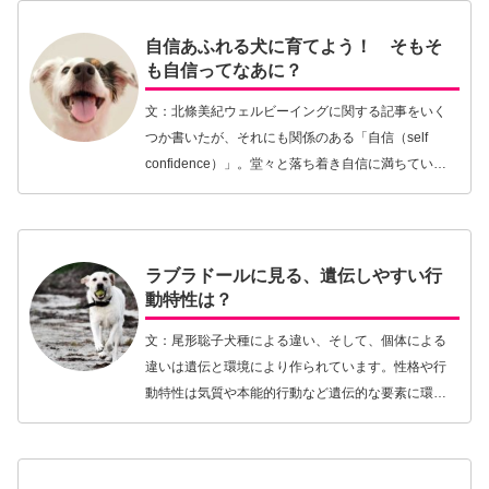
【続きを読む】
自信あふれる犬に育てよう！ そもそ
も自信ってなあに？
文：北條美紀ウェルビーイングに関する記事をいく
つか書いたが、それにも関係のある「自信（self
confidence）」。堂々と落ち着き自信に満ちている
犬のウェルビーイングは、間違いなく高いだろう。
そして、犬が慕うのは、単に犬の欲求を満たし…
【続きを読む】
ラブラドールに見る、遺伝しやすい行
動特性は？
文：尾形聡子犬種による違い、そして、個体による
違いは遺伝と環境により作られています。性格や行
動特性は気質や本能的行動など遺伝的な要素に環境
が相まって作られます。その中でも遺伝的な要素が
強いものもあれば環境的な要素が強いものもあるな
ど、その影…【続きを読む】