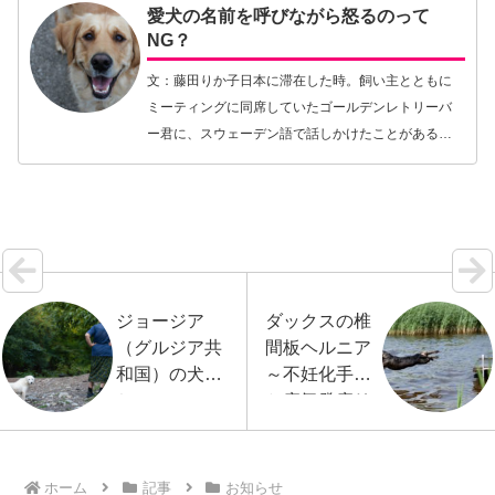
愛犬の名前を呼びながら怒るのって
NG？
文：藤田りか子日本に滞在した時。飼い主とともに
ミーティングに同席していたゴールデンレトリーバ
ー君に、スウェーデン語で話しかけたことがある。
人の言葉は日本語しか知らないはずの彼は、不思議
と私の言うことをきちんと理解した。口にくわえて
いたボール…【続きを読む】
ジョージア
ダックスの椎
（グルジア共
間板ヘルニア
和国）の犬た
～不妊化手術
ち
と病気発症リ
スクとの関係
ホーム
記事
お知らせ