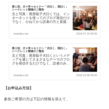
第１回、犬々学々セミナー「犬曰く、我曰く」
シークレット開催のご報告
文と写真：尾形聡子犬曰くでは、イン
ターネットを使ってのブログ発信だけ
でなく、かねてから読者の方と直接コ
ミュニケーションをはかれる場を作り
たいと考えていまし…【続きを読む】
inuiwaku.net
2018-07-19 09:35
第２回、犬々学々セミナー「犬曰く、我曰く」
シークレット開催のご報告
文と写真：尾形聡子犬曰くというメデ
ィアを通じてさまざまなテーマのブロ
グを発信するだけでなく、読者のみな
さんと直接コミュニケーションをはか
りたいという思いか…【続きを読む】
inuiwaku.net
2018-10-06 09:50
【お申込み方法】
参加ご希望の方は下記の情報を添えて、