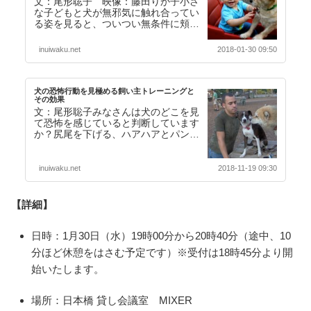
文：尾形聡子 映像：藤田りか子小さ
な子どもと犬が無邪気に触れ合ってい
る姿を見ると、ついつい無条件に頬が
緩んでしまうものです。けれど、そん
な子どもとの接触を…【続きを読む】
inuiwaku.net
2018-01-30 09:50
犬の恐怖行動を見極める飼い主トレーニングと
その効果
文：尾形聡子みなさんは犬のどこを見
て恐怖を感じていると判断しています
か？尻尾を下げる、ハアハアとパンテ
ィングをする、耳を後ろに寝かせる、
体を硬直させる…な…【続きを読む】
inuiwaku.net
2018-11-19 09:30
【詳細】
日時：1月30日（水）19時00分から20時40分（途中、10
分ほど休憩をはさむ予定です）※受付は18時45分より開
始いたします。
場所：日本橋 貸し会議室 MIXER