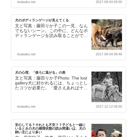
inuiwaku.net
2017-09-04 09:50
犬のボディランゲージが見えてくる
文と写真：藤田りか子この一見、なん
でもないシーン。この中に、どんなボ
ディランゲージを読み取ることができ
るかな？左の犬の存在にも注目！犬の
ボディランゲージに…【続きを読む】
inuiwaku.net
2017-09-04 09:49
犬の心理、「後ろに退がる」の美
文と写真：藤田りか子Photo: The lost
gallery犬に好かれるには、ちょっとし
たコツが必要だ。「愛さえあれば十
分」というわけではない。特に…【続
きを読む】
inuiwaku.net
2017-12-12 09:50
安心してる？それとも不安？？子どもと一緒に
いるときの犬の感情状態の読み間違いは、犬の
飼い主により多い