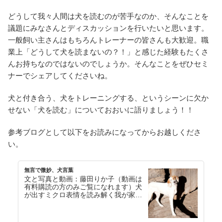
どうして我々人間は犬を読むのが苦手なのか、そんなことを
議題にみなさんとディスカッションを行いたいと思います。
一般飼い主さんはもちろんトレーナーの皆さんも大歓迎。職
業上「どうして犬を読まないの？！」と感じた経験もたくさ
んお持ちなのではないのでしょうか。そんなことをぜひセミ
ナーでシェアしてくださいね。
犬と付き合う、犬をトレーニングする、というシーンに欠か
せない「犬を読む」についておおいに語りましょう！！
参考ブログとして以下をお読みになってからお越しくださ
い。
無言で微妙、犬言葉
文と写真と動画：藤田りか子（動画は
有料購読の方のみご覧になれます）犬
が出すミクロ表情を読み解く我が家に
いるラッコ（４歳）とアシカ（６ヶ
月）のやり取りを見て…【続きを読
む】