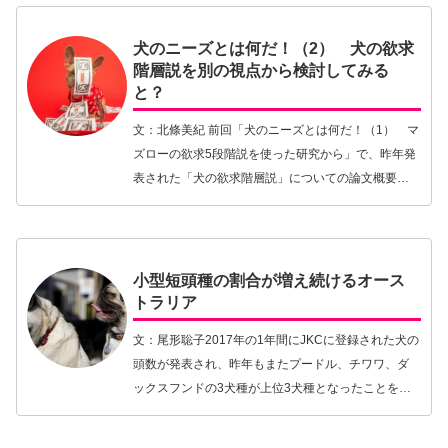
犬のニーズとは何だ！（2） 犬の欲求
階層説を別の視点から検討してみる
と？
文：北條美紀 前回「犬のニーズとは何だ！（1） マ
ズローの欲求5段階説を使った研究から」で、昨年発
表された「犬の欲求階層説」についての論文概要
と、作成されたHierarchy of Dogs' Needsについての
説明を書いた（図1、表1）…【続きを読む】
小型短頭種の割合が増え続けるオース
トラリア
文：尾形聡子2017年の1年間にJKCに登録された犬の
頭数が発表され、昨年もまたプードル、チワワ、ダ
ックスフンドの3犬種が上位3犬種となったことをご
存知の方も多いと思います。トップテンには小型犬
の顔ぶれがずらり。90年代にはラブラドールやゴ…