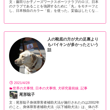
文：藤田りか子ノーズワークスポーツクラブのロゴ。日本
のクラブであることを強調するために「丸」をモチーフと
し、日本独自のカラー「藍」を使った。妥協はしたくな…
【続きを読む】
人の靴底の方が犬の足裏より
もバイキンが多かったという
話
2021/4/28
世界の犬事情
日本の犬事情
犬研究最前線
記事
尾形聡子
文：尾形聡子身体障害者補助犬法が施行されたのは2002年
のこと。身体障害者補助犬法（以下補助犬法）は、体の不