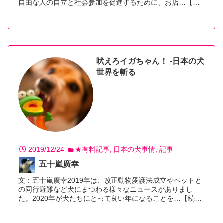
自由な人の自立と社会参加を促進するために、お店…【続
きを読む】
吠えろイガちゃん！ -日本の犬
世界を斬る
2019/12/24
★有料記事
日本の犬事情
記事
五十嵐廣幸
文：五十嵐廣幸2019年は、改正動物愛護法成立やペットと
の同行避難など犬にまつわる様々なニュースがありまし
た。2020年が犬たちにとって良い年になることを…【続き
を読む】