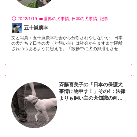
2022/1/19
世界の犬事情
日本の犬事情
記事
五十嵐廣幸
文と写真：五十嵐廣幸社会から分断されやしないか、日本
の犬たち？日本の犬（と飼い主）は社会からますます隔離
されつつあるように思える。「散歩中に犬の排泄をさせ…
【続きを読む】
斉藤喜美子の「日本の保護犬
事情に物申す！」その4：法律
よりも飼い主の犬知識の向上
を