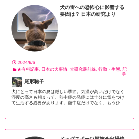
犬の雷への恐怖心に影響する
要因は？ 日本の研究より
2024/6/6
★有料記事
日本の犬事情
犬研究最前線
行動・生態
記
事
尾形聡子
犬にとって日本の夏は厳しい季節。気温が高いだけでなく
湿度の高さも相まって、熱中症の発症には十分に気をつけ
て生活する必要があります。熱中症だけでなく、もうひ…
【続きを読む】
ドッグスポーツ競技会出場停