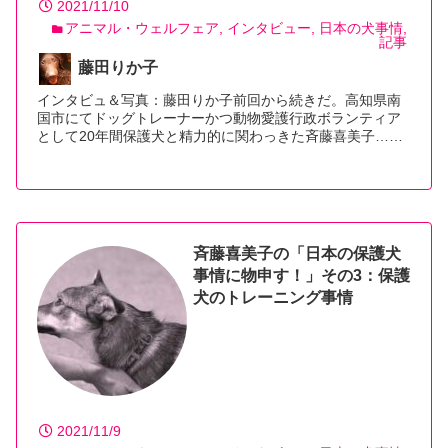
2021/11/10
アニマル・ウェルフェア
インタビュー
日本の犬事情
記事
藤田りか子
インタビュ＆写真：藤田りか子前回から続きだ。高知県南
国市にてドッグトレーナーかつ動物愛護行政ボランティア
として20年間保護犬と精力的に関わっきた斉藤喜美子…
【続きを読む】
斉藤喜美子の「日本の保護犬
事情に物申す！」その3：保護
犬のトレーニング事情
2021/11/9