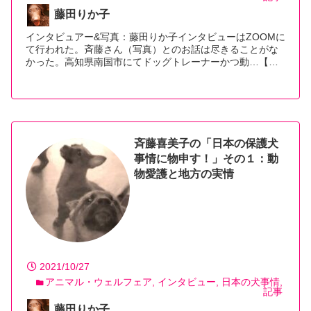
藤田りか子
インタビュアー&写真：藤田りか子インタビューはZOOMに
て行われた。斉藤さん（写真）とのお話は尽きることがな
かった。高知県南国市にてドッグトレーナーかつ動…【続
きを読む】
斉藤喜美子の「日本の保護犬
事情に物申す！」その１：動
物愛護と地方の実情
2021/10/27
アニマル・ウェルフェア
インタビュー
日本の犬事情
記事
藤田りか子