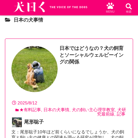
MENU
検索
日本の犬事情
日本ではどうなの？犬の飼育
とソーシャルウェルビーイン
グの関係
2025/8/12
★有料記事
日本の犬事情
犬の飼い主心理学教室
犬研
究最前線
記事
尾形聡子
文：尾形聡子10年ほど前くらいになるでしょうか、犬の飼
育と飼い主の健康との関連を調べる研究が増加し、犬の飼