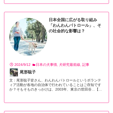
日本全国に広がる取り組み
「わんわんパトロール」、そ
の社会的な影響は？
2024/9/12
日本の犬事情
犬研究最前線
記事
尾形聡子
文：尾形聡子皆さん、わんわんパトロールというボランテ
ィア活動が各地の自治体で行われていることはご存知です
か？そもそものきっかけは、2003年、東京の世田谷…【続
きを読む】