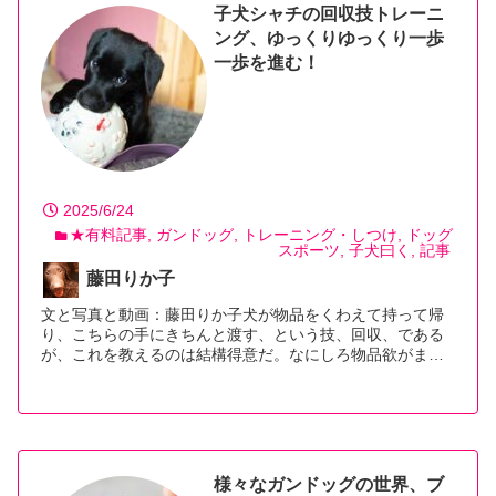
子犬シャチの回収技トレーニ
ング、ゆっくりゆっくり一歩
一歩を進む！
2025/6/24
★有料記事
ガンドッグ
トレーニング・しつけ
ドッグ
スポーツ
子犬曰く
記事
藤田りか子
文と写真と動画：藤田りか子犬が物品をくわえて持って帰
り、こちらの手にきちんと渡す、という技、回収、である
が、これを教えるのは結構得意だ。なにしろ物品欲がま…
【続きを読む】
様々なガンドッグの世界、ブ