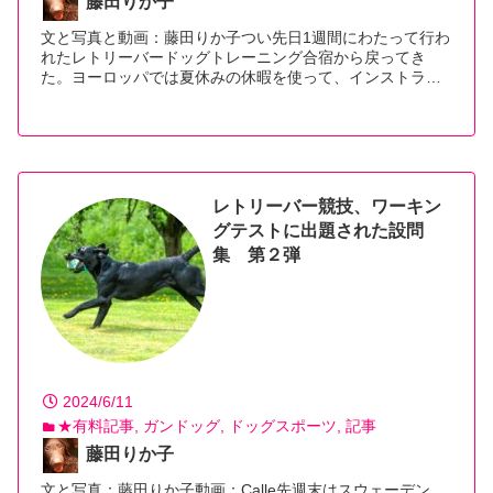
藤田りか子
文と写真と動画：藤田りか子つい先日1週間にわたって行わ
れたレトリーバードッグトレーニング合宿から戻ってき
た。ヨーロッパでは夏休みの休暇を使って、インストラ…
【続きを読む】
レトリーバー競技、ワーキン
グテストに出題された設問
集 第２弾
2024/6/11
★有料記事
ガンドッグ
ドッグスポーツ
記事
藤田りか子
文と写真：藤田りか子動画：Calle先週末はスウェーデン、