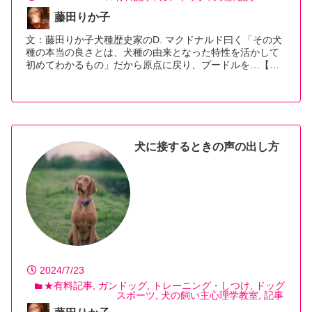
藤田りか子
文：藤田りか子犬種歴史家のD. マクドナルド曰く「その犬
種の本当の良さとは、犬種の由来となった特性を活かして
初めてわかるもの」だから原点に戻り、プードルを…【続
きを読む】
犬に接するときの声の出し方
2024/7/23
★有料記事
ガンドッグ
トレーニング・しつけ
ドッグ
スポーツ
犬の飼い主心理学教室
記事