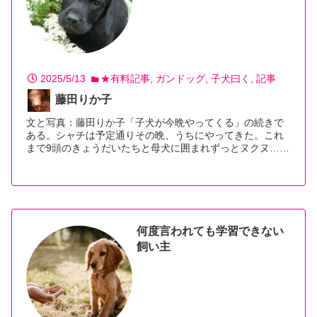
2025/5/13
★有料記事
ガンドッグ
子犬曰く
記事
藤田りか子
文と写真：藤田りか子「子犬が今晩やってくる」の続きで
ある。シャチは予定通りその晩、うちにやってきた。これ
まで9頭のきょうだいたちと母犬に囲まれずっとヌクヌ…
【続きを読む】
何度言われても学習できない
飼い主