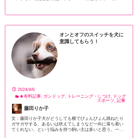
【続きを読む】
オンとオフのスイッチを犬に
意識してもらう！
2024/4/6
★有料記事
ガンドッグ
トレーニング・しつけ
ドッグ
スポーツ
記事
藤田りか子
文：藤田りか子犬がどうしても横でぴょんぴょん跳ねたり
ガサガサする、あるいは吠えてしまうなど一向に落ち着い
てくれない、という悩みを持つ飼い主は多いと思う。一…
【続きを読む】