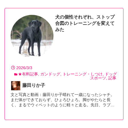
犬の個性それぞれ、ストップ
合図のトレーニングを変えて
みた
2026/3/3
★有料記事
ガンドッグ
トレーニング・しつけ
ドッグ
スポーツ
記事
藤田りか子
文と写真と動画：藤田りか子晴れて一歳になったシャチ。
まだ体ができておらず、ひょろひょろ。脚がやたらと長
く、まるでウィペットのように軽々と走る。先日、ラブ
ラ…【続きを読む】