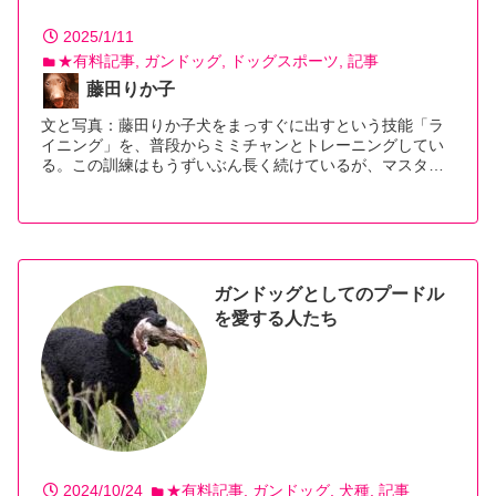
2025/1/11
★有料記事
ガンドッグ
ドッグスポーツ
記事
藤田りか子
文と写真：藤田りか子犬をまっすぐに出すという技能「ラ
イニング」を、普段からミミチャンとトレーニングしてい
る。この訓練はもうずいぶん長く続けているが、マスタ…
【続きを読む】
ガンドッグとしてのプードル
を愛する人たち
2024/10/24
★有料記事
ガンドッグ
犬種
記事