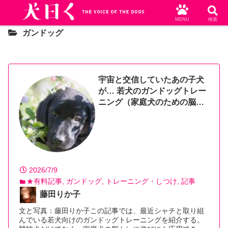
MENU
検索
ガンドッグ
宇宙と交信していたあの子犬
が… 若犬のガンドッグトレー
ニング（家庭犬のための脳ト
レ）
2026/7/9
★有料記事
ガンドッグ
トレーニング・しつけ
記事
藤田りか子
文と写真：藤田りか子この記事では、最近シャチと取り組
んでいる若犬向けのガンドッグトレーニングを紹介する。