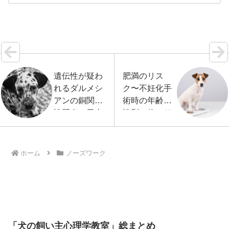
が、ではタンパク質を充分量以上に摂り過ぎるとど
うなるのか…【続きを読む】
遺伝性が疑わ
肥満のリス
れるダルメシ
ク〜不妊化手
アンの銅関連
術時の年齢、
性肝炎、日本
性別、体のサ
での発症報告
イズとの関係
がつづく
は？
ホーム
ノーズワーク
「犬の飼い主心理学教室」総まとめ