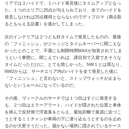
リアでは２ハイドで、１ハイド発見後にタイムアップとなっ
た。１つのエリアに25点が与えられており、全てのハイドを
発見しなければ25点獲得とならないのでディプロマ（満点取
るともらえる証書）を逃がしてしまった。
次のインテリアは２つとも好タイムで発見したものの、最後
の「フィニッシュ」がジャッジとタイムキーパーに聞こえな
かったとのことで、不運にも制限時間MAXが加算されてしま
うという事態に。聞こえていれば、課目別で入賞できそうな
タイムだっただけに、とても惜しかった。NW１とは異なり、
NW2からは、サーチエリア内のハイドを全て発見した後に
「フィニッシュ」と言わないと、ストップウォッチが止まら
ないというルールになっているのだ。
その後、ヴィークルのサーチでは１つ目はすぐに発見する
も、２つ目はエラーアラート。ハイドが隠された位置と車体
を挟んで反対側で浮遊臭をとらえ、最短距離で臭源に近づこ
うとするミミチャンが車両の下に潜り込もうとするのを止め
るのが大変そうだった。届かない場所に隠されているケース