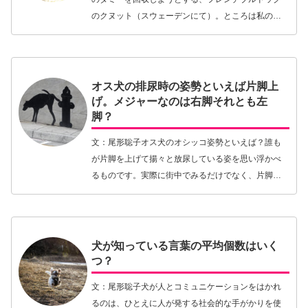
のクヌット（スウェーデンにて）。ところは私の近
所、スウェーデンのヴェルムランドという県。湖の
そばをラッコといっしょに散歩していたら、湖畔の
葦の茂みの…【続きを読む】
オス犬の排尿時の姿勢といえば片脚上
げ。メジャーなのは右脚それとも左
脚？
文：尾形聡子オス犬のオシッコ姿勢といえば？誰も
が片脚を上げて揚々と放尿している姿を思い浮かべ
るものです。実際に街中でみるだけでなく、片脚を
上げてオス犬が電柱にオシッコをしている姿は、漫
画やアニメの中でもよく描かれているシーンです。
しかし皆さ…【続きを読む】
犬が知っている言葉の平均個数はいく
つ？
文：尾形聡子犬が人とコミュニケーションをはかれ
るのは、ひとえに人が発する社会的な手がかりを使