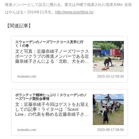
推進メンバーとして設立に携わる。愛犬は沖縄で保護された琉球犬Mix 名前
はやんばる♀ 2014年11月生。
http://www.scentline.jp/
【関連記事】
スウェーデンのノーズワークコース見学に行
く！の巻
文と写真：近藤奈緒子ノーズワークス
ポーツクラブの推進メンバーである近
藤奈緒子さんによる「北欧、犬をめぐ
る旅シリーズ」その２をお届けいたし
ます。前回の「ボラ…【続きを読む】
inuiwaku.net
2023-10-12 09:30
ボランティア精神たっぷり！スウェーデンのノ
ーズワーク競技会事情
文：近藤奈緒子今回はゲストをお迎え
しての記事！ライターは「Scent
Line」の代表を務める近藤奈緒子さ
ん。ドッグトレーナーでもありジャパ
ンノーズワーク…【続きを読む】
inuiwaku.net
2023-08-17 09:56