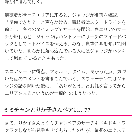
静かに進んで行く。
競技者がサーチエリアに来ると、ジャッジが名前を確認。
「準備できた？」と声をかける。競技者はスタートラインを
前にし、各々のタイミングでサーチを開始。各エリアのサー
チが終わると、ジャッジはハンドラーにサーチのフィードバ
ックとしてアドバイスを伝える。みな、真摯に耳を傾けて聞
いていた。明らかに落ち込んでいる人にはジャッジがハグを
して慰めて いるときもあった。
スコアシートに得点、フォルト、タイム、良かった点、気づ
いた点のコメントを書きこんでいく。スウェーデンではジャ
ッジの話を聞いた後に、「ありがとう」とお礼を言ってから
エリアを去るというのが一般的 のようだった。
ミミチャンとりか子さんペアは…??
さて、りか子さんとミミチャンペアのサーチもドキドキ・ワ
クワクしながら見学させてもらったのだが、最初のエクステ