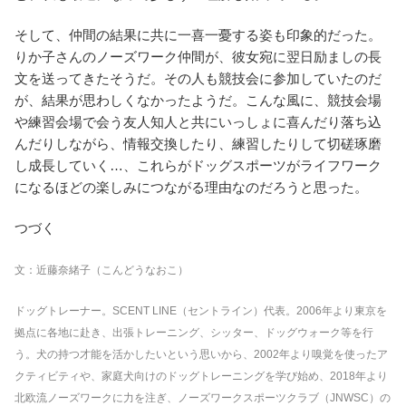
そして、仲間の結果に共に一喜一憂する姿も印象的だった。
りか子さんのノーズワーク仲間が、彼女宛に翌日励ましの長
文を送ってきたそうだ。その人も競技会に参加していたのだ
が、結果が思わしくなかったようだ。こんな風に、競技会場
や練習会場で会う友人知人と共にいっしょに喜んだり落ち込
んだりしながら、情報交換したり、練習したりして切磋琢磨
し成長していく…、これらがドッグスポーツがライフワーク
になるほどの楽しみにつながる理由なのだろうと思った。
つづく
文：近藤奈緒子（こんどうなおこ）
ドッグトレーナー。SCENT LINE（セントライン）代表。2006年より東京を
拠点に各地に赴き、出張トレーニング、シッター、ドッグウォーク等を行
う。犬の持つ才能を活かしたいという思いから、2002年より嗅覚を使ったア
クティビティや、家庭犬向けのドッグトレーニングを学び始め、2018年より
北欧流ノーズワークに力を注ぎ、ノーズワークスポーツクラブ（JNWSC）の