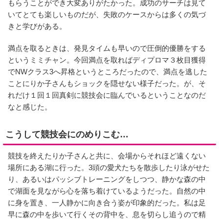
もらうことができ大変ありがたかった。成功のサーチは見て
いてとても楽しいものだが、失敗のケースからは多くの気づ
きと学びがある。
満点を取るときは、発見タイムも早いので圧倒的優勝をする
というミミチャン。今回満点を取ればディプロマ３枚目獲得
でNWクラス3へ昇格というところだったので、満点を逃した
ことにりか子さんもショックを隠せない様子だった。が、そ
れだけ１回１回真剣に競技会に臨んでいるということなのだ
なと感じた。
こうして競技会にのめりこむ…
競技を終えたりか子さんと共に、会場からそれほど遠くない
場所にある湖に行った。3頭の愛犬たちを散歩したり泳がせた
り、あるいはパッシブトレーニングをしつつ、静かな森の中
で湖面を見ながら心を落ち着けているようだった。自然の中
に身を置き、一人静かに向き合う姿が印象的だった。私は足
早に森の中を歩いて行くその背中を、息を切らし追うので精