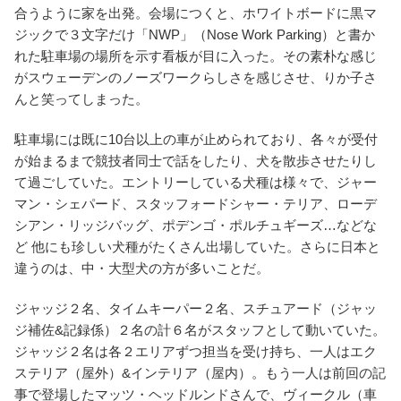
合うように家を出発。会場につくと、ホワイトボードに黒マ
ジックで３文字だけ「NWP」（Nose Work Parking）と書か
れた駐車場の場所を示す看板が目に入った。その素朴な感じ
がスウェーデンのノーズワークらしさを感じさせ、りか子さ
んと笑ってしまった。
駐車場には既に10台以上の車が止められており、各々が受付
が始まるまで競技者同士で話をしたり、犬を散歩させたりし
て過ごしていた。エントリーしている犬種は様々で、ジャー
マン・シェパード、スタッフォードシャー・テリア、ローデ
シアン・リッジバッグ、ポデンゴ・ポルチュギーズ…などな
ど 他にも珍しい犬種がたくさん出場していた。さらに日本と
違うのは、中・大型犬の方が多いことだ。
ジャッジ２名、タイムキーパー２名、スチュアード（ジャッ
ジ補佐&記録係）２名の計６名がスタッフとして動いていた。
ジャッジ２名は各２エリアずつ担当を受け持ち、一人はエク
ステリア（屋外）&インテリア（屋内）。もう一人は前回の記
事で登場したマッツ・ヘッドルンドさんで、ヴィークル（車