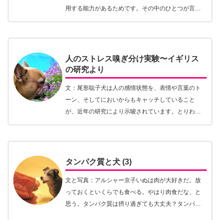
用する能力があるためです。その中のひとつが言葉
になります。犬が人の言葉を学べることはよく知ら
れていますが、「桁外れな記憶力〜天才犬は生まれ
つき？経験…【続きを読む】
人のストレス嗅ぎ分け実験〜イギリス
の研究より
文：尾形聡子犬は人の感情状態を、表情や言葉のト
ーン、そしてにおいからもキャッチしていること
が、近年の研究により示唆されています。とりわけ
優れた嗅覚を備えた動物である犬は、人が目で世界
を感知するように鼻で見ているという認識が少しず
つ浸透してき…【続きを読む】
タンパク質と犬 (3)
文と写真：アルシャー京子いぬは肉が大好きだ。放
っておくといくらでも食べる。やはり肉食だな、と
思う。タンパク質は摂り過ぎても大丈夫？タンパク
質の摂取が不足するとまずは免疫系に障害が現れる