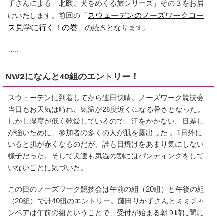
子さんによる「北欧、犬をめぐる旅シリーズ」その３をお届
けいたします。前回の「
スウェーデンのノーズワークコー
ス見学に行く！の巻
」の続きとなります。
…..
NW2になんと40組のエントリー！
スウェーデンに到着してから連日快晴。ノーズワーク競技会
当日もお天気は晴れ、気温が28度近くになる暑さとなった。
しかし湿度が低く乾燥しているので、汗をかかない。日差し
が強いために、参加者の多くの人が肌を露出した 。1日外に
いると肌が赤くなるのだが、誰も日焼けをあまり気にしない
様子だった。そして犬達も気温の割にはパンティングをして
いないことに気づいた。
この日のノーズワーク競技会は午前の組（20組）と午後の組
（20組）で計40組のエントリー。藤田りか子さんとミミチャ
ンペアは午前の組ということで、受付が始まる朝９時に間に