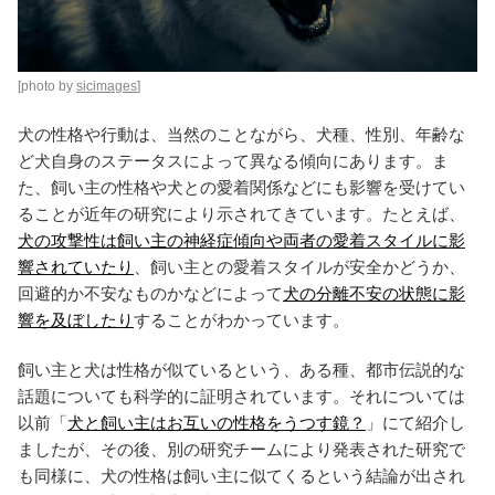
[photo by
sicimages
]
犬の性格や行動は、当然のことながら、犬種、性別、年齢な
ど犬自身のステータスによって異なる傾向にあります。ま
た、飼い主の性格や犬との愛着関係などにも影響を受けてい
ることが近年の研究により示されてきています。たとえば、
犬の攻撃性は飼い主の神経症傾向や両者の愛着スタイルに影
響されていたり
、飼い主との愛着スタイルが安全かどうか、
回避的か不安なものかなどによって
犬の分離不安の状態に影
響を及ぼしたり
することがわかっています。
飼い主と犬は性格が似ているという、ある種、都市伝説的な
話題についても科学的に証明されています。それについては
以前「
犬と飼い主はお互いの性格をうつす鏡？
」にて紹介し
ましたが、その後、別の研究チームにより発表された研究で
も同様に、犬の性格は飼い主に似てくるという結論が出され