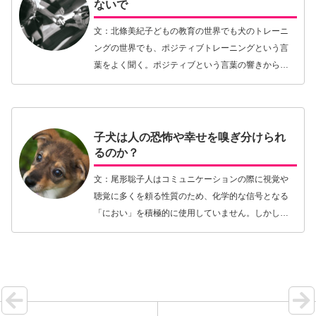
ないで
文：北條美紀子どもの教育の世界でも犬のトレーニ
ングの世界でも、ポジティブトレーニングという言
葉をよく聞く。ポジティブという言葉の響きから
「ほめて伸ばす」「体罰不要」などとイメージされ
がちに思う。しかしポジティブという言葉は、
positive…【続きを読む】
子犬は人の恐怖や幸せを嗅ぎ分けられ
るのか？
文：尾形聡子人はコミュニケーションの際に視覚や
聴覚に多くを頼る性質のため、化学的な信号となる
「におい」を積極的に使用していません。しかし、
においによるコミュニケーションは動物のみならず
植物や細菌など広く生物界全体で行われているもの
です。とり…【続きを読む】