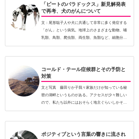
「ピートのパラドックス」新見解発表
で再考、犬のがんについて
文：尾形聡子人や犬に共通して非常に多く発症する
「がん」という病気。地球上のさまざまな動物、哺
乳類、鳥類、爬虫類、両生類、魚類など、細胞分裂
をする多細胞生物であればどんな種であってもがん
にかかるリスクがあります。なぜなら、多細胞生物
は組織の成…【続きを読む】
コールド・テール症候群とその予防と
対策
文と写真 藤田りか子我々家族だけが知っている秘
密の湖畔というものがある。アクセスが少々難しい
ので、私たち以外にはおそらく地主ぐらいしかそこ
を知らないだろう。夏の夕暮れなど、貸切状態の湖
畔に犬たちを連れてバーベキューと日没を楽しむ。
春から秋の…【続きを読む】
ポジティブという言葉の響きに流され