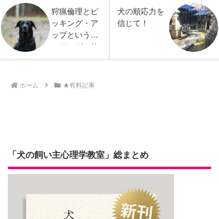
狩猟倫理とピ
犬の順応力を
ッキング・ア
信じて！
ップというガ
ンドッグの仕
事
ホーム
★有料記事
「犬の飼い主心理学教室」総まとめ