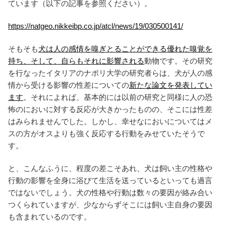
ています（以下の記事を参照ください）。
https://natgeo.nikkeibp.co.jp/atcl/news/19/030500141/
そもそも
犬は人の感情を嗅ぎとることができる優れた嗅覚を
持ち、そして、自らもそれに影響される
動物です。その研究
を行なったイタリアのナポリ大学の研究者らは、犬が人の感
情から受ける影響の性差についての
新たな論文を発表してい
ます
。それによれば、基本的には以前の研究と同様に人の恐
怖のにおいに対する反応が大きかったものの、そこには性差
はみられませんでした。しかし、幸せなにおいについてはメ
スの方がオスよりも強く反応する行動をみせていたそうで
す。
と、こんなふうに、程度の差こそあれ、犬は飼い主の性格や
行動の影響を全身に浴びて生活を送っているといっても過言
ではないでしょう。犬の性格や行動は数々の要因が絡み合い
つくられていますが、少なからずそこには飼い主自身の要因
も含まれているのです。