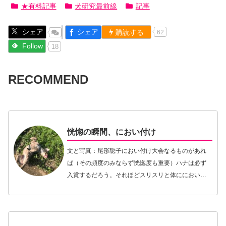
★有料記事
犬研究最前線
記事
シェア
シェア
購読する
62
Follow
18
RECOMMEND
恍惚の瞬間、におい付け
文と写真：尾形聡子におい付け大会なるものがあれ
ば（その頻度のみならず恍惚度も重要）ハナは必ず
入賞するだろう。それほどスリスリと体ににおい付
けをするのが、彼女の趣味である。本能的な行動か
ら趣味の域に達し、もはやにおいフェチだと公言し
ても決して…【続きを読む】