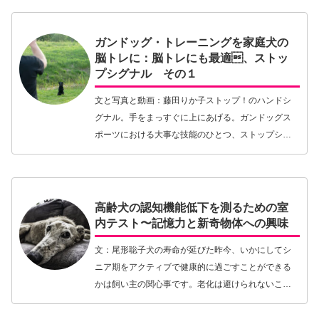
通り過ぎる…【続きを読む】
ガンドッグ・トレーニングを家庭犬の
脳トレに：脳トレにも最適、ストッ
プシグナル その１
文と写真と動画：藤田りか子ストップ！のハンドシ
グナル。手をまっすぐに上にあげる。ガンドッグス
ポーツにおける大事な技能のひとつ、ストップシグ
ナルのトレーニングについて紹介したい。ガンドッ
グを飼っていないみなさんも、是非愛犬の脳トレ遊
びとして活…【続きを読む】
高齢犬の認知機能低下を測るための室
内テスト〜記憶力と新奇物体への興味
文：尾形聡子犬の寿命が延びた昨今、いかにしてシ
ニア期をアクティブで健康的に過ごすことができる
かは飼い主の関心事です。老化は避けられないこと
ですが、日頃の生活の仕方によって老化の進むスピ
ードには個体差が生じます。「犬の健康寿命に影