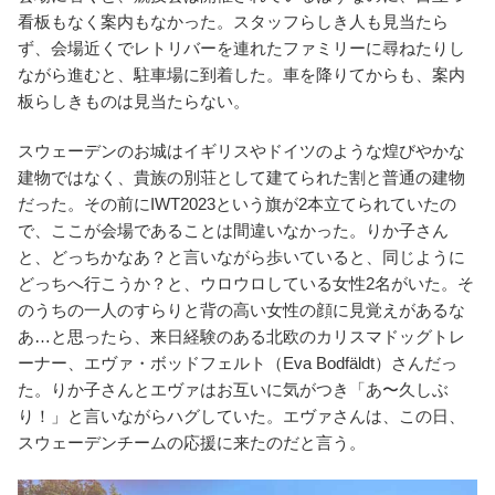
看板もなく案内もなかった。スタッフらしき人も見当たら
ず、会場近くでレトリバーを連れたファミリーに尋ねたりし
ながら進むと、駐車場に到着した。車を降りてからも、案内
板らしきものは見当たらない。
スウェーデンのお城はイギリスやドイツのような煌びやかな
建物ではなく、貴族の別荘として建てられた割と普通の建物
だった。その前にIWT2023という旗が2本立てられていたの
で、ここが会場であることは間違いなかった。りか子さん
と、どっちかなあ？と言いながら歩いていると、同じように
どっちへ行こうか？と、ウロウロしている女性2名がいた。そ
のうちの一人のすらりと背の高い女性の顔に見覚えがあるな
あ…と思ったら、来日経験のある北欧のカリスマドッグトレ
ーナー、エヴァ・ボッドフェルト（Eva Bodfäldt）さんだっ
た。りか子さんとエヴァはお互いに気がつき「あ〜久しぶ
り！」と言いながらハグしていた。エヴァさんは、この日、
スウェーデンチームの応援に来たのだと言う。