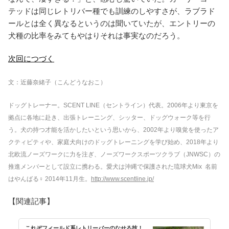
テッドは同じレトリバー種でも訓練のしやすさが、ラブラド
ールとは全く異なるというのは聞いていたが、エントリーの
犬種の比率をみてもやはりそれは事実なのだろう。
次回につづく
文：近藤奈緒子（こんどうなおこ）
ドッグトレーナー。SCENT LINE（セントライン）代表。2006年より東京を
拠点に各地に赴き、出張トレーニング、シッター、ドッグウォーク等を行
う。犬の持つ才能を活かしたいという思いから、2002年より嗅覚を使ったア
クティビティや、家庭犬向けのドッグトレーニングを学び始め、2018年より
北欧流ノーズワークに力を注ぎ、ノーズワークスポーツクラブ（JNWSC）の
推進メンバーとして設立に携わる。愛犬は沖縄で保護された琉球犬Mix 名前
はやんばる♀ 2014年11月生。
http://www.scentline.jp/
【関連記事】
これぞフィールド系レトリーバーのなせる技！