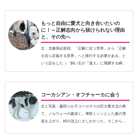
もっと自由に愛犬と向き合いたいの
に！～正解志向から抜けられない理由
と、その先へ
文：北條美紀前回、「正解に従う世界」から「正解
を自ら定義する世界」へと移行する必要がある、と
いう話をした（「飼い主が『達人』に飛躍する瞬間
～正解に従う世界から抜け出すということ」参
照）。その中で、この転換についての難しさに簡単
に触れたが、今…【続きを読む】
コーカシアン・オフチャーカに会う
文と写真：藤田りか子コーカサスの巨大番犬北の果
て、ノルウェーの森深く。薄暗くシンとした森の雪
道を上がり、峠の頂上にさしかかった。そこから森
は切り開かれ、小さな牧場が見えた。森道に入って
以来の初めての人家だ。ゆっくりと牧場のゲートを