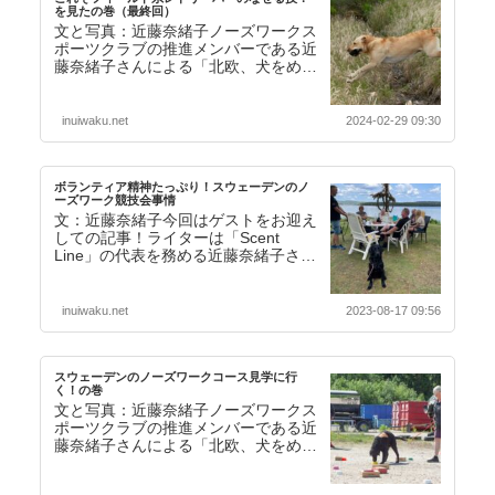
を見たの巻（最終回）
文と写真：近藤奈緒子ノーズワークス
ポーツクラブの推進メンバーである近
藤奈緒子さんによる「北欧、犬をめぐ
る旅シリーズ」その６（最終回）をお
届けいたします。こ…【続きを読む】
inuiwaku.net
2024-02-29 09:30
ボランティア精神たっぷり！スウェーデンのノ
ーズワーク競技会事情
文：近藤奈緒子今回はゲストをお迎え
しての記事！ライターは「Scent
Line」の代表を務める近藤奈緒子さ
ん。ドッグトレーナーでもありジャパ
ンノーズワーク…【続きを読む】
inuiwaku.net
2023-08-17 09:56
スウェーデンのノーズワークコース見学に行
く！の巻
文と写真：近藤奈緒子ノーズワークス
ポーツクラブの推進メンバーである近
藤奈緒子さんによる「北欧、犬をめぐ
る旅シリーズ」その２をお届けいたし
ます。前回の「ボラ…【続きを読む】