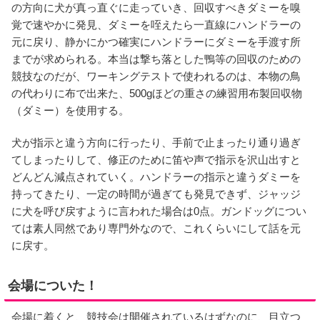
の方向に犬が真っ直ぐに走っていき、回収すべきダミーを嗅
覚で速やかに発見、ダミーを咥えたら一直線にハンドラーの
元に戻り、静かにかつ確実にハンドラーにダミーを手渡す所
までが求められる。本当は撃ち落とした鴨等の回収のための
競技なのだが、ワーキングテストで使われるのは、本物の鳥
の代わりに布で出来た、500gほどの重さの練習用布製回収物
（ダミー）を使用する。
犬が指示と違う方向に行ったり、手前で止まったり通り過ぎ
てしまったりして、修正のために笛や声で指示を沢山出すと
どんどん減点されていく。ハンドラーの指示と違うダミーを
持ってきたり、一定の時間が過ぎても発見できず、ジャッジ
に犬を呼び戻すように言われた場合は0点。ガンドッグについ
ては素人同然であり専門外なので、これくらいにして話を元
に戻す。
会場についた！
会場に着くと、競技会は開催されているはずなのに、目立つ