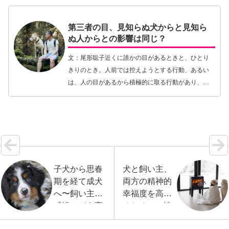
響、筋肉量を…【続きを読む】
第三者の目、見知らぬ犬からと見知ら
ぬ人からとの影響は同じ？
文：尾形聡子近くに誰かの目があるときと、ひとり
きりのとき。人前では控えようとする行動、あるい
は、人の目があるから積極的に取る行動があり、人
に見られていることで行動が良くも悪くも変化する
ことがあります。たとえば人前で話をしなくてはな
らない場合…【続きを読む】
子犬から思春
犬と飼い主、
期を経て成犬
両方の精神的
へ〜飼い主の
幸福度を高め
感情はどう変
るために〜性
化していく
格と愛着スタ