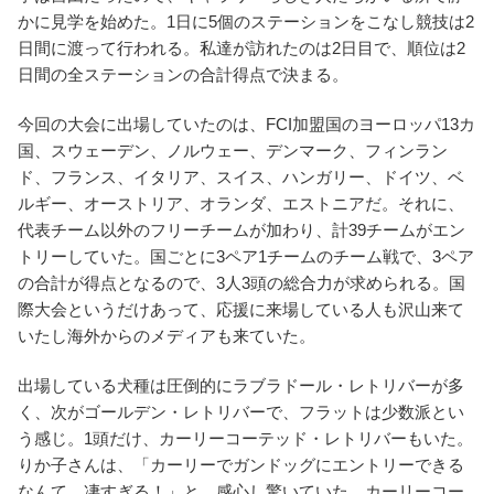
かに見学を始めた。1日に5個のステーションをこなし競技は2
日間に渡って行われる。私達が訪れたのは2日目で、順位は2
日間の全ステーションの合計得点で決まる。
今回の大会に出場していたのは、FCI加盟国のヨーロッパ13カ
国、スウェーデン、ノルウェー、デンマーク、フィンラン
ド、フランス、イタリア、スイス、ハンガリー、ドイツ、ベ
ルギー、オーストリア、オランダ、エストニアだ。それに、
代表チーム以外のフリーチームが加わり、計39チームがエン
トリーしていた。国ごとに3ペア1チームのチーム戦で、3ペア
の合計が得点となるので、3人3頭の総合力が求められる。国
際大会というだけあって、応援に来場している人も沢山来て
いたし海外からのメディアも来ていた。
出場している犬種は圧倒的にラブラドール・レトリバーが多
く、次がゴールデン・レトリバーで、フラットは少数派とい
う感じ。1頭だけ、カーリーコーテッド・レトリバーもいた。
りか子さんは、「カーリーでガンドッグにエントリーできる
なんて、凄すぎる！」と、感心し驚いていた。カーリーコー