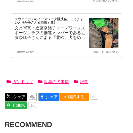
inuiwaku.net
2023-10-12 09:30
スウェーデンのノーズワーク競技会、ミミチャ
ンとりか子さんを応援する!
文と写真：近藤奈緒子ノーズワークス
ポーツクラブの推進メンバーである近
藤奈緒子さんによる「北欧、犬をめぐ
る旅シリーズ」その３をお届けいたし
ます。前回の「スウ…【続きを読む】
inuiwaku.net
2023-11-02 09:30
ガンドッグ
世界の犬事情
記事
シェア
シェア
購読する
62
Follow
18
RECOMMEND