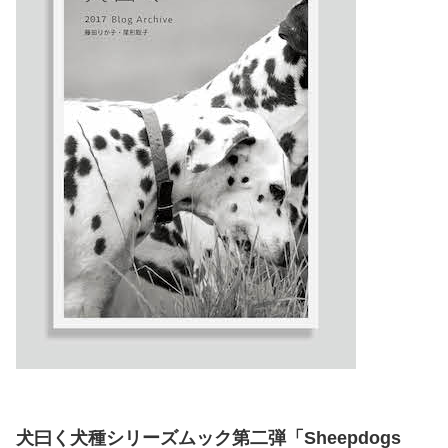
犬曰く犬種シリーズムック第二弾「Sheepdogs