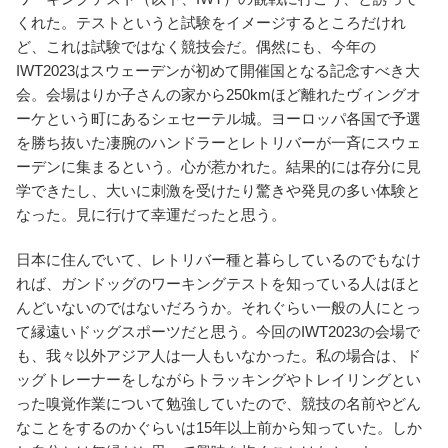
くれた。テストというと試験をイメージするところだけれ
ど、これは試験ではなく競技会だ。偶然にも、今年の
IWT2023はスウェーデンが初めて開催国となる記念すべき大
会。会場はりか子さんの家から250kmほど離れたヴィングオ
ーケという町にあるシェセーテル城。ヨーロッパ各国で予選
を勝ち抜いた凄腕のハンドラーとレトリバーが一斉にスウェ
ーデンに集まるという。心が惹かれた。結果的には存分に見
学できたし、大いに刺激を受けたり驚きや発見の多い体験と
なった。見に行けて幸運だったと思う。
日本に住んでいて、レトリバー種と暮らしているのでもなけ
れば、ガンドッグのワーキングテストを知っている人はほと
んどいないのではないだろうか。それぐらい一般の人にとっ
て縁遠いドッグスポーツだと思う。今回のIWT2023の会場で
も、我々以外アジア人は一人もいなかった。私の場合は、ド
ッグトレーナーをしながらトラッキングやトレイリングとい
った嗅覚作業について勉強していたので、競技の名前やどん
なことをするのかぐらいは15年以上前から知っていた。しか