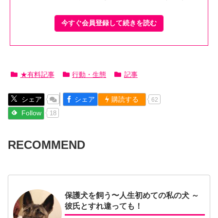
今すぐ会員登録して続きを読む
★有料記事
行動・生態
記事
シェア
シェア
購読する
62
Follow
18
RECOMMEND
保護犬を飼う〜人生初めての私の犬 ～
彼氏とすれ違っても！