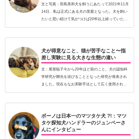
文と写真：田島美和犬を飼うにあたって2021年11月
14日、私は正式にある犬の里親となった。犬を飼い
たいと思い続けて気がつけば20年以上経っていた。
実家はペット禁止の団地。母親からは「お庭がない
と犬は飼えない」とか「飼っても面倒見なくなる」
…【続きを読む】
犬が得意なこと、猫が苦手なこと〜指
差し実験に見る大きな生態の違い
文：尾形聡子今から20年ほど前のこと。犬の認知科
学研究が脚光を浴びることとなった研究が発表され
ました。現在もなお実験手法として広く使用されて
いる「指差し実験」です。指差し実験とは、人が指
をさす行動をコミュニケーション信号として受け取
り、その…【続きを読む】
ボーノは日本一のマツタケ犬 ?!：マツ
タケ探知犬ハンドラーのジュンペーさ
んにインタビュー