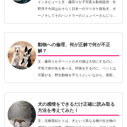
インタビューと文：藤田りか子写真＆動画提供：矢
野淳子今回はおそらく日本一のマツタケ探知犬、ボ
ーノそしてそのハンドラーのジュンペーさんについ
て紹介したい。ドッグダンスの世界にいる方ならド
ッグトレーナー、ジュンペーさんこと矢野淳子さん
そして愛犬…【続きを読む】
動物への倫理、何が正解で何が不正
解？
文：藤田りか子ペットの犬や猫は大切にするのに、
平気で肉や魚を食べる。狩猟をするのに、ペットは
可愛がる、野生動物を守ろうといいながら、害獣の
駆除は受け入れる。保護犬を飼おうとするのに、家
畜のウェルフェアには無関心だったりする……。こ
んな風に、…【続きを読む】
犬の感情をできるだけ正確に読み取る
方法を考えてみた！
文：北條美紀ヒトは、犬という異なる種の生き物の