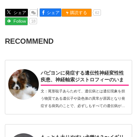
シェア
シェア
購読する
62
Follow
18
RECOMMEND
パピヨンに発症する遺伝性神経変性性
疾患、神経軸索ジストロフィーのいま
文：尾形聡子あらためて、遺伝病とは遺伝現象を担
う物質である遺伝子や染色体の異常が原因となり発
症する病気のことで、必ずしもすべての遺伝病が親
から子へと伝えられるものではありません。です
が、通常その多くは親から子へと伝えられる遺伝物
質が原因とな…【続きを読む】