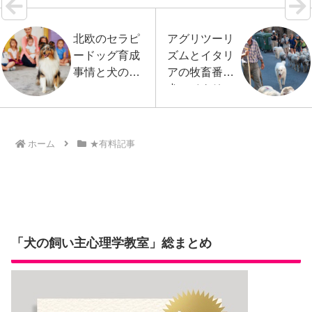
北欧のセラピ
アグリツーリ
ードッグ育成
ズムとイタリ
事情と犬のウ
アの牧畜番
ェルフェア
犬、イタリア
その１
のアブルッツ
ィ山地から
その２
ホーム
★有料記事
「犬の飼い主心理学教室」総まとめ