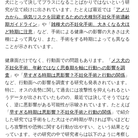
犬にとって決してプラスになることばかりではないという研
究が立て続けに出されています。たとえば最近では「
アメリ
カから、病気リスクを回避するための犬種別不妊化手術適齢
期ガイドライン
」や「
雑種犬の不妊化手術、大きくなる犬ほ
ど時期に注意
」など、手術による健康への影響の大きさは犬
種によって異なり、また、手術をする時期によっても異なる
ことが示されています。
健康面だけでなく、行動面での問題もあります。「
メス犬の
不妊化手術、年齢ではなく思春期を軸に行動への影響を調
査
」や「
早すぎる時期は悪影響？不妊化手術と行動の関係
」
など、行動面への影響を調査する研究も発表されています。
特に、オスの去勢に関して過去には攻撃性を抑えられるとい
うデータが出されていたものの、最近では決してそうではな
く、逆に悪影響がある可能性が示唆されています。たとえば
「
早すぎる時期は悪影響？不妊化手術と行動の関係
」で紹介
した研究では手術をした犬はその時期が早ければ早いほどむ
しろ攻撃性や恐怖に関する行動が出やすい、という結果とな
っています。その研究の中で研究者らは以下のように考察し