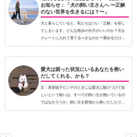
お知らせ：「犬の飼い主さんへ 〜正解
のない世界を生きるには？〜」
犬と暮らしていると、私たちはつい「正解」を探し
てしまいます。どんな散歩の仕方がいいのか？犬を
クレートに入れて育てるべきなのか？褒めるだけの
トレーニングでいいのか、それとも...?そしてインタ
ーネットやSNSには、たくさんのHow To情報が…
【続きを読む】
愛犬は困った状況にいるあなたを救い
だしてくれる、かも？
文：尾形聡子ピンチのときには愛犬に駆けつけて欲
しいという願いは、すべての飼い主が抱いているの
ではなかろうか。飼い主を窮地から救いだしたり命
を守ったりというようなヒーロー犬のニュースが世
界中から発信されているのを、私たちはしばしば目
にするもの…【続きを読む】