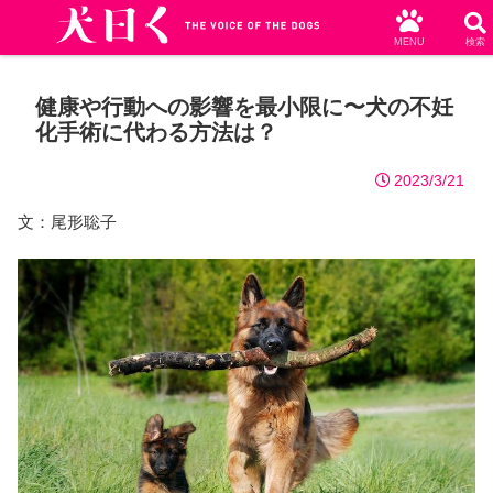
MENU
検索
健康や行動への影響を最小限に〜犬の不妊
化手術に代わる方法は？
2023/3/21
文：尾形聡子