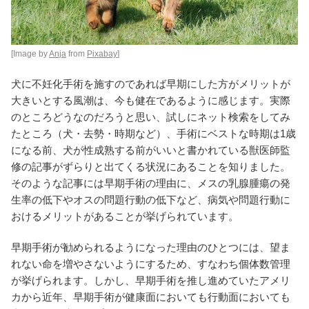
[Image by
Anja
from
Pixabay
]
犬に不妊化手術を施すのであれば早期にした方がメリットが
大きいとする風潮は、今も健在であるように感じます。実際
のところどうなのだろうと思い、試しにネット検索をしてみ
たところ（犬・去勢・時期など）、手術にベストな時期は1歳
になる前、犬が性成熟する前がいいと書かれている獣医師監
修の記事がずらりと出てくる状況にあることを知りました。
そのような記事には早期手術の理由に、メスの乳腺腫瘍の発
生率の低下やオスの問題行動の低下など、病気や問題行動に
おけるメリットがあることが挙げられています。
早期手術が勧められるようになった理由のひとつには、望ま
れない命を増やさないようにするため、すなわち個体数管理
が挙げられます。しかし、早期手術を推し進めていたアメリ
カから近年、早期手術が健康面においても行動面においても