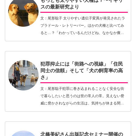
もっとも太りやすい犬種は？〜イギリ
スの最新研究より
文：尾形聡子 太りやすい遺伝子変異が発見されたラ
ブラドール・レトリーバー。ほかの犬種と比べてみ
ると…？「わかっているんだけどね、なかなか痩せ
られないのよ…」このような状況は先進国に暮らす
人々の間でよく耳にすること。肥満の人が増加する
各国では…【続きを読む】
犯罪抑止には「街路への視線」「住民
同士の信頼」そして「犬の飼育率の高
さ」
文：尾形聡子犯罪に巻き込まれることなく安全な街
で暮らしたいと思うのは世の常人の常。見えない脅
威に脅かされながらの生活は、気持ちが休まる間も
なくストレスに満ちたものになるはずです。1961
年、アメリカのノンフィクション作家でありジャー
ナリスト…【続きを読む】
北條美紀さん出版記念セミナー開催の