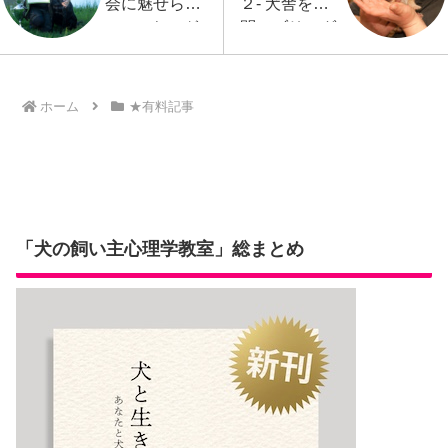
会に魅せられ
２- 犬舎を訪
– ワーキング
問でブリーダ
テスト優勝へ
ーの質を知る
ホーム
★有料記事
「犬の飼い主心理学教室」総まとめ