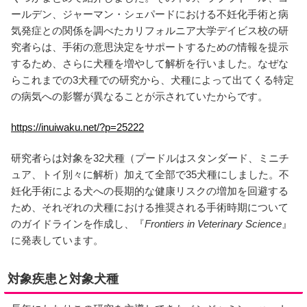
ールデン、ジャーマン・シェパードにおける不妊化手術と病
気発症との関係を調べたカリフォルニア大学デイビス校の研
究者らは、手術の意思決定をサポートするための情報を提示
するため、さらに犬種を増やして解析を行いました。なぜな
らこれまでの3犬種での研究から、犬種によって出てくる特定
の病気への影響が異なることが示されていたからです。
https://inuiwaku.net/?p=25222
研究者らは対象を32犬種（プードルはスタンダード、ミニチ
ュア、トイ別々に解析）加えて全部で35犬種にしました。不
妊化手術による犬への長期的な健康リスクの増加を回避する
ため、それぞれの犬種における推奨される手術時期について
のガイドラインを作成し、『
Frontiers in Veterinary Science
』
に発表しています。
対象疾患と対象犬種