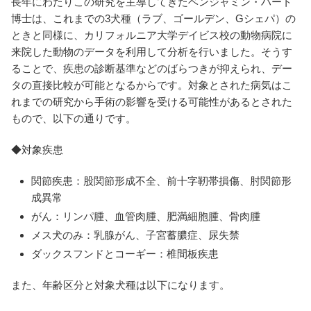
長年にわたりこの研究を主導してきたベンジャミン・ハート
博士は、これまでの3犬種（ラブ、ゴールデン、Gシェパ）の
ときと同様に、カリフォルニア大学デイビス校の動物病院に
来院した動物のデータを利用して分析を行いました。そうす
ることで、疾患の診断基準などのばらつきが抑えられ、デー
タの直接比較が可能となるからです。対象とされた病気はこ
れまでの研究から手術の影響を受ける可能性があるとされた
もので、以下の通りです。
◆対象疾患
関節疾患：股関節形成不全、前十字靭帯損傷、肘関節形
成異常
がん：リンパ腫、血管肉腫、肥満細胞腫、骨肉腫
メス犬のみ：乳腺がん、子宮蓄膿症、尿失禁
ダックスフンドとコーギー：椎間板疾患
また、年齢区分と対象犬種は以下になります。