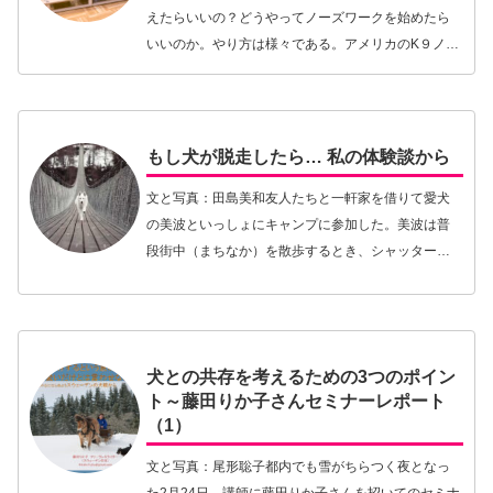
えたらいいの？どうやってノーズワークを始めたら
いいのか。やり方は様々である。アメリカのK９ノー
ズワーク協会はペアリング（トリーツを臭源のとこ
ろに置いてにおい覚えさせる）を基に教えている。
ここスウ…【続きを読む】
もし犬が脱走したら… 私の体験談から
文と写真：田島美和友人たちと一軒家を借りて愛犬
の美波といっしょにキャンプに参加した。美波は普
段街中（まちなか）を散歩するとき、シャッターや
ショーウィンドウを怖がる。ところが借りた家は新
しい環境であるにもかかわらず、その中に入ってし
まえば案外…【続きを読む】
犬との共存を考えるための3つのポイン
ト～藤田りか子さんセミナーレポート
（1）
文と写真：尾形聡子都内でも雪がちらつく夜となっ
た2月24日、講師に藤田りか子さんを招いてのセミナ