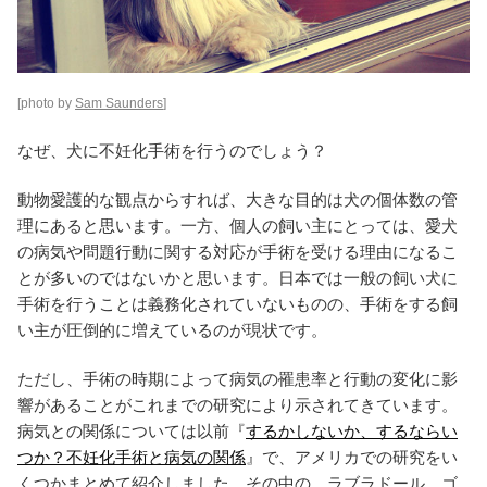
[photo by
Sam Saunders
]
なぜ、犬に不妊化手術を行うのでしょう？
動物愛護的な観点からすれば、大きな目的は犬の個体数の管
理にあると思います。一方、個人の飼い主にとっては、愛犬
の病気や問題行動に関する対応が手術を受ける理由になるこ
とが多いのではないかと思います。日本では一般の飼い犬に
手術を行うことは義務化されていないものの、手術をする飼
い主が圧倒的に増えているのが現状です。
ただし、手術の時期によって病気の罹患率と行動の変化に影
響があることがこれまでの研究により示されてきています。
病気との関係については以前『
するかしないか、するならい
つか？不妊化手術と病気の関係
』で、アメリカでの研究をい
くつかまとめて紹介しました。その中の、ラブラドール、ゴ