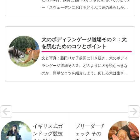
ー『スウェーデンにおけるどうぶつ達の暮らしか
ら、日本のどうぶつ事情を考える』が東京大学動物
医療センターにて開催されました。主催したのは、
どうぶつ…【続きを読む】
犬のボディランゲージ道場その２：犬
を読むためのコツとポイント
文と写真：藤田りか子前回に引き続き、犬のボディ
ランゲージ道場その２。どのように犬を読むべきな
のか、簡単なコツを紹介しよう。何しろ犬は生き物
であり、ロボットではない。だから、方程式をあて
はめるようには犬を読み解けない。というわけで、
犬を上手に…【続きを読む】
イギリス式ガ
ブリーダーチ
ンドッグ競技
ェック その