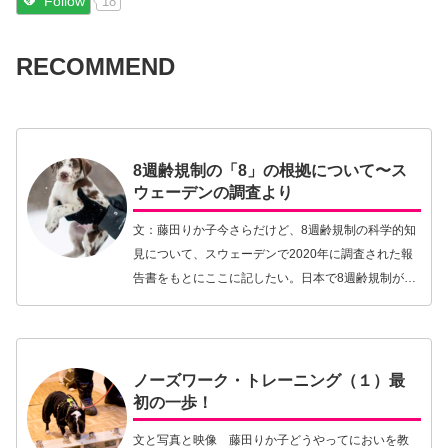
Follow
18
RECOMMEND
8週齢規制の「8」の根拠について〜ス
ウェーデンの調査より
文：藤田りか子今さらだけど、8週齢規制の科学的知
見について、スウェーデンで2020年に調査された報
告書をもとにここに記したい。日本で8週齢規制が提
案されたのは8年前ぐらいになるだろうか。その当時
「なぜ「8」週齢なんだ！科学的エビデンスはある…
【続きを読む】
ノーズワーク・トレーニング（１）最
初の一歩！
文と写真と映像 藤田りか子どうやってにおいを教