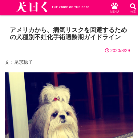
MENU
検索
アメリカから、病気リスクを回避するため
の犬種別不妊化手術適齢期ガイドライン
2020/8/29
文：尾形聡子