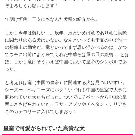
ぞよろしくお願いします！
年明け恒例、干支にちなんだ犬種の紹介から。
しかし今年は難しい…。辰年。辰といえば竜であり竜に実際
に関わりのある犬はいない。なんといっても干支の中で唯一
の想像上の動物だ。竜といってまず思い浮かべるのは、かつ
てウチに出前によく来てくれた中華そば屋の皿の絵柄..、とほ
ほ。しかし竜はそういえば中国において皇帝のシンボルであ
った。
と考えれば竜（中国の皇帝）に関連する犬は見つけやすい。
シーズー、ペキニーズにパグ！いずれも中国の皇室で大事に
飼われていた犬たちだった。ついでにチベットから中国の皇
帝にささげられていた、ラサ・アプソやチベタン・テリアも
このカテゴリーに入れてしまおう！
皇室で可愛がられていた高貴な犬