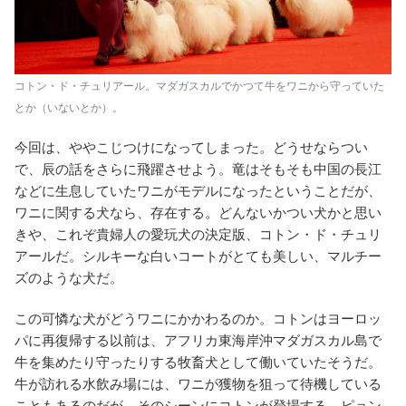
コトン・ド・チュリアール。マダガスカルでかつて牛をワニから守っていた
とか（いないとか）。
今回は、ややこじつけになってしまった。どうせならつい
で、辰の話をさらに飛躍させよう。竜はそもそも中国の長江
などに生息していたワニがモデルになったということだが、
ワニに関する犬なら、存在する。どんないかつい犬かと思い
きや、これぞ貴婦人の愛玩犬の決定版、コトン・ド・チュリ
アールだ。シルキーな白いコートがとても美しい、マルチー
ズのような犬だ。
この可憐な犬がどうワニにかかわるのか。コトンはヨーロッ
パに再復帰する以前は、アフリカ東海岸沖マダガスカル島で
牛を集めたり守ったりする牧畜犬として働いていたそうだ。
牛が訪れる水飲み場には、ワニが獲物を狙って待機している
こともあるのだが、そのシーンにコトンが登場する。ピョン