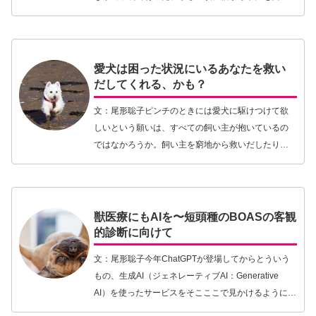
ていた、育児放棄されていた…というような言葉が
ネット記事に並ぶことは珍しくありません。その度
に、子ども…【続きを読む】
愛犬は困った状況にいるあなたを救い
だしてくれる、かも？
文：尾形聡子ピンチのときには愛犬に駆けつけて欲
しいという願いは、すべての飼い主が抱いているの
ではなかろうか。飼い主を窮地から救いだしたり命
を守ったりというようなヒーロー犬のニュースが世
界中から発信されているのを、私たちはしばしば目
にするもの…【続きを読む】
獣医療にもAIを〜短頭種のBOASの客観
的診断に向けて
文：尾形聡子今年ChatGPTが登場してからとういう
もの、生成AI（ジェネレーティブAI：Generative
AI）を使ったサービスをそこここで見かけるようにな
りました。生成AIは従来のAI（人工知能：Artificial