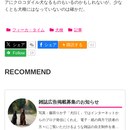
アにクロコダイル犬なるものもいるのかもしれないが、少な
くとも犬種にはなっていないのは確かだ。
フィーカ・タイム
犬種
記事
シェア
シェア
購読する
62
Follow
18
RECOMMEND
雑誌広告掲載募集のお知らせ
写真：藤田りか子「犬曰く」ではインターネットか
らのブログ発信にくわえ、電子・紙の両方で読者の
方々にご覧いただけるような雑誌の自主制作を進め