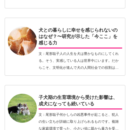
ています。記念すべき第一弾はレトリーバー6犬種に
ついて。これまでにないタイプの犬種ムック
『Retrie…【続きを読む】
犬との暮らしに幸せを感じられないの
はなぜ？〜研究が示した「今ここ」を
感じる力
文：尾形聡子人の人生を犬は豊かなものにしてくれ
る。そう、実感している人は世界中にいます。だか
らこそ、文明化が進んで犬の人間社会での役割は変
化してきましたが、それでもなお、犬は多くの人に
愛され続けています。そんな実感をどのようにして
証明したら…【続きを読む】
子犬期の生育環境から受けた影響は、
成犬になっても続いている
文：尾形聡子何かしらの凶悪事件が起こると、犯人
の生い立ちが詳細に取り上げられるものです。複雑
な家庭環境で育った、小さい頃に親から暴力を受け