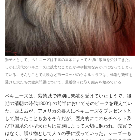
獅子犬として、ペキニーズは中国の皇帝によって大切に繁殖を受けてきた。
しかし現代のペキニーズは残念なことだがやや極端なみかけになってしまっ
ている。そんなことで北欧などヨーロッパのケネルクラブは、極端な繁殖を
受けた犬たちの健康問題について、最近徐々に取り組みを始めている
ペキニーズは、紫禁城で特別に繁殖を受けていたようで、後
期の清朝の時代1800年の前半においてそのピークを迎えてい
た。西太后が、アメリカの要人にペキニーズをプレゼントと
して贈ったこともあるそうだが、歴史的にこれら
チベット及
び中国系の小型犬たちは貴族によって大切に飼われ、売買で
はなく、贈り物として人々の手に渡っていった。シーズーも