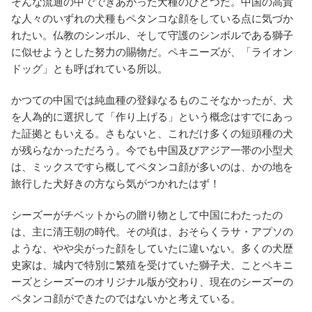
そんな流通の中でできあがった犬種のひとつだ。
中国の高貴
な人々のいずれの犬種もペタンコな顔をしている点に気づか
れたい。仏教のシンボル、そして守護のシンボルである獅子
に似せようとした努力の賜物だ。ペキニーズが、「ライオン
ドッグ」とも呼ばれている所以。
かつての中国では純血種の登録なるものこそなかったが、犬
を人為的に選択して「作り上げる」という概念はすでにあっ
た証拠ともいえる。さもないと、これだけ多くの短頭種の犬
が残らなかっただろう。今でも中国及びアジア一帯の小型犬
は、ミックスですら概してペタンコ顔が多いのは、かの地を
旅行した犬好きの方なら気がつかれたはず！
シーズーがチベットからの贈り物として中国にわたったの
は、主に清王朝の時代。その頃は、おそらくラサ・アプソの
ような、やや尖がった顔をしていたに違いない。多くの犬歴
史家は、城内で特別に繁殖を受けていた獅子犬、ことペキニ
ーズとシーズーのオリジナル版が交わり、現在のシーズーの
ペタンコ顔ができたのではないかと考えている。