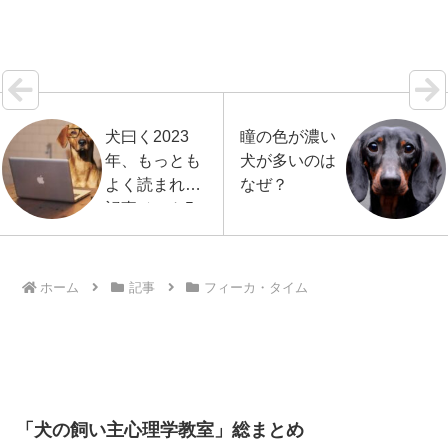
Intelli…【続きを読む】
犬曰く2023
瞳の色が濃い
年、もっとも
犬が多いのは
よく読まれた
なぜ？
記事ベスト5
ホーム
記事
フィーカ・タイム
「犬の飼い主心理学教室」総まとめ