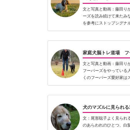
文と写真と動画：藤田り
ーズを読み続けて来たみ
を参考にストップシグナ
くださ…【続きを読む】
家庭犬脳トレ道場 フ
文と写真と動画：藤田り
フーパーズをやっている
くのフーパーズ愛好家は
ら、ちょ…【続きを読む
犬のマズルに見られる
文：尾形聡子よく見られ
のあらわれのひとつ、白