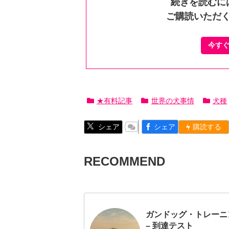
続きを読むに
ご購読いただ
今す
★有料記事
世界の犬事情
犬種
シェア
シェア
購読する
RECOMMEND
ガンドッグ・トレーニ
– 到達テスト