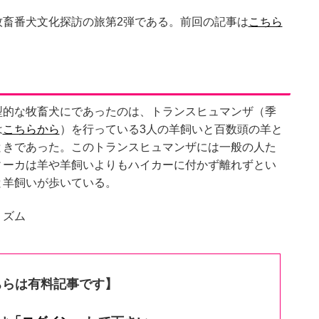
牧畜番犬文化探訪の旅第2弾である。前回の記事は
こちら
型的な牧畜犬にであったのは、トランスヒュマンザ（季
は
こちらから
）を行っている3人の羊飼いと百数頭の羊と
ときであった。このトランスヒュマンザには一般の人た
ィーカは羊や羊飼いよりもハイカーに付かず離れずとい
と羊飼いが歩いている。
リズム
ちらは有料記事です】