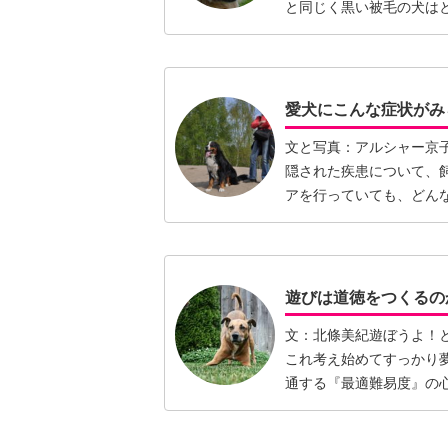
と同じく黒い被毛の犬は
もその…【続きを読む】
愛犬にこんな症状がみら
文と写真：アルシャー京
隠された疾患について、
アを行っていても、どん
逃れる…【続きを読む】
遊びは道徳をつくるの
文：北條美紀遊ぼうよ！
これ考え始めてすっかり
通する『最適難易度』の
つある…【続きを読む】