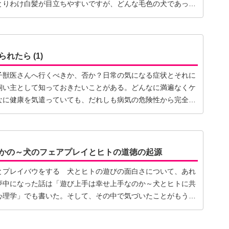
とりわけ白髪が目立ちやすいですが、どんな毛色の犬であって
れたら (1)
子獣医さんへ行くべきか、否か？日常の気になる症状とそれに
飼い主として知っておきたいことがある。どんなに満遍なくケ
なに健康を気遣っていても、だれしも病気の危険性から完全に
かの～犬のフェアプレイとヒトの道徳の起源
とプレイバウをする 犬とヒトの遊びの面白さについて、あれ
夢中になった話は「遊び上手は幸せ上手なのか～犬とヒトに共
心理学」でも書いた。そして、その中で気づいたことがもう一