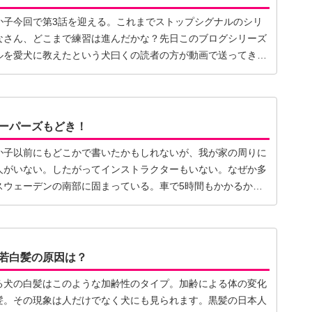
か子今回で第3話を迎える。これまでストップシグナルのシリ
なさん、どこまで練習は進んだかな？先日このブログシリーズ
ルを愛犬に教えたという犬曰くの読者の方が動画で送ってきて
ーパーズもどき！
か子以前にもどこかで書いたかもしれないが、我が家の周りに
人がいない。したがってインストラクターもいない。なぜか多
スウェーデンの南部に固まっている。車で5時間もかかるか
】
若白髪の原因は？
る犬の白髪はこのような加齢性のタイプ。加齢による体の変化
髪。その現象は人だけでなく犬にも見られます。黒髪の日本人