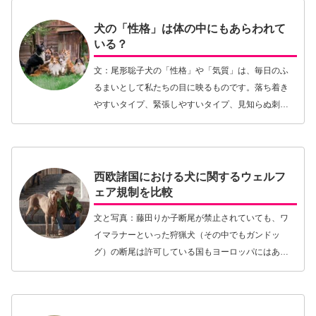
になっていたり…【続きを読む】
犬の「性格」は体の中にもあらわれて
いる？
文：尾形聡子犬の「性格」や「気質」は、毎日のふ
るまいとして私たちの目に映るものです。落ち着き
やすいタイプ、緊張しやすいタイプ、見知らぬ刺激
に敏感なタイプ、人や犬に友好的なタイプ……。そ
うした違いを「その子らしさ」として感じ、暮らし
方やトレー…【続きを読む】
西欧諸国における犬に関するウェルフ
ェア規制を比較
文と写真：藤田りか子断尾が禁止されていても、ワ
イマラナーといった狩猟犬（その中でもガンドッ
グ）の断尾は許可している国もヨーロッパにはあ
る。スウェーデンに長年犬と住んでいる、というこ
とで、欧米先進国における動物愛護法に関する質問
を日本からよく…【続きを読む】