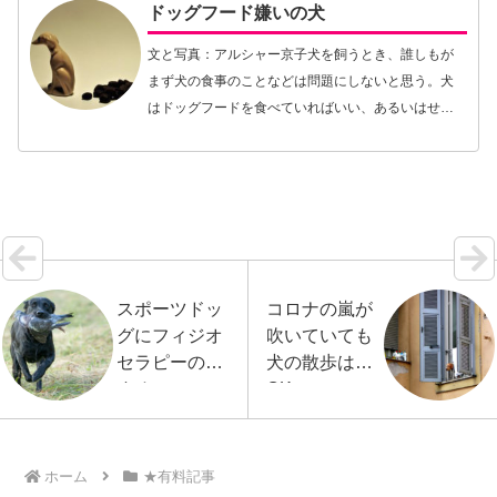
ドッグフード嫌いの犬
文と写真：アルシャー京子犬を飼うとき、誰しもが
まず犬の食事のことなどは問題にしないと思う。犬
はドッグフードを食べていればいい、あるいはせい
ぜい悩んでもどのドッグフードが良いのか悩む程度
にしか考えていないと思う。犬にかかる費用を計算
するときだ…【続きを読む】
スポーツドッ
コロナの嵐が
グにフィジオ
吹いていても
セラピーのす
犬の散歩は
すめ
OK
ホーム
★有料記事