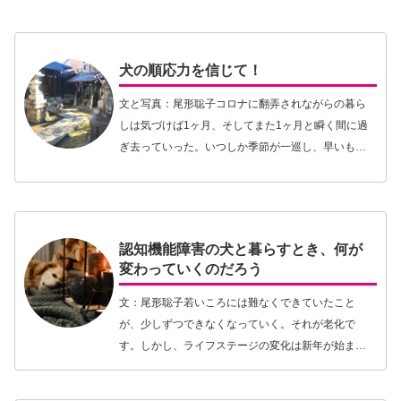
犬の順応力を信じて！
文と写真：尾形聡子コロナに翻弄されながらの暮ら
しは気づけば1ヶ月、そしてまた1ヶ月と瞬く間に過
ぎ去っていった。いつしか季節が一巡し、早いもの
でタロウがこの世を去ってから1年が過ぎた。その間
にハナは16歳を迎え、すでに17歳が近づいてきてい
る…【続きを読む】
認知機能障害の犬と暮らすとき、何が
変わっていくのだろう
文：尾形聡子若いころには難なくできていたこと
が、少しずつできなくなっていく。それが老化で
す。しかし、ライフステージの変化は新年が始まる
ようにして起こるわけではなく、境界線はあいまい
なものです。いつの間にか歩くスピードがゆっくり