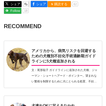
シェア
シェア
購読する
62
Follow
18
RECOMMEND
アメリカから、病気リスクを回避する
ための犬種別不妊化手術適齢期ガイド
ラインに5犬種追加される
文：尾形聡子 ガイドラインに追加された犬種、ジャ
ーマン・ショートヘアード・ポインター。望まれな
い繁殖を制限するために犬にとられる処置、不妊化
手術。手術を推奨しない風潮の強いヨーロッパ諸国
に比べ、アメリカでは手術することが飼い主義務と
して一般…【続きを読む】
犬連れOKに甘えるなかれ