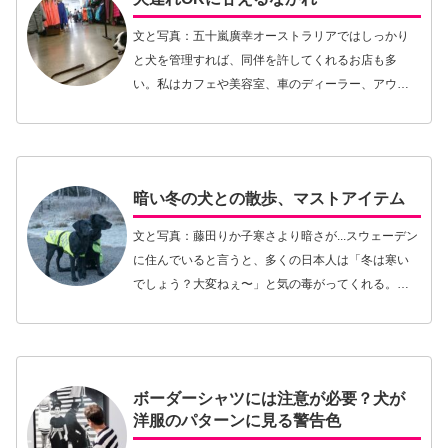
文と写真：五十嵐廣幸オーストラリアではしっかり
と犬を管理すれば、同伴を許してくれるお店も多
い。私はカフェや美容室、車のディーラー、アウト
ドアショップ、靴屋、アパレルのお店など様々な場
所へアリーと一緒に行く。とあるアパレル店に初め
て行ったとき…【続きを読む】
暗い冬の犬との散歩、マストアイテム
文と写真：藤田りか子寒さより暗さが...スウェーデン
に住んでいると言うと、多くの日本人は「冬は寒い
でしょう？大変ねぇ〜」と気の毒がってくれる。し
かし、外気温の低さはそれほど気にならない。むし
ろ東京に住んでいた頃のほうが寒さは身に染みた。
屋内…【続きを読む】
ボーダーシャツには注意が必要？犬が
洋服のパターンに見る警告色