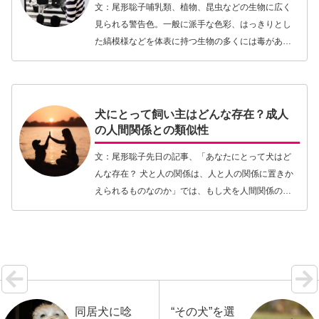
文：尾形聡子哺乳類、植物、昆虫などの生物に広く
見られる警告色。一般に派手な色彩、はっきりとし
た縞模様などを体表に持つ生物の多くには毒があ
り、捕食者から自らを守る役割を果たしています。
毒蛇や毒きのこ、毒カエルに見られるようなおどろ
おどろしいま…【続きを読む】
犬にとって飼い主はどんな存在？成人
の人間関係との類似性
文：尾形聡子先日の記事、「あなたにとって犬はど
んな存在？ 犬と人の関係は、人と人の関係に置きか
えられるものなのか」では、もし犬を人間関係の近
しい何か特定の立場の人にたとえるのであれば…と
いうことを、かなり深掘りして調べた研究を紹介し
ました。…【続きを読む】
同居犬に唸
“その犬”を選