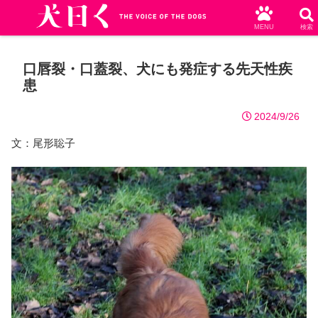
MENU
検索
口唇裂・口蓋裂、犬にも発症する先天性疾
患
2024/9/26
文：尾形聡子