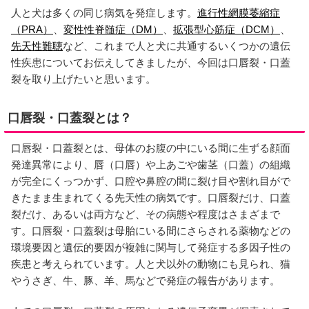
人と犬は多くの同じ病気を発症します。
進行性網膜萎縮症
（PRA）
、
変性性脊髄症（DM）
、
拡張型心筋症（DCM）
、
先天性難聴
など、これまで人と犬に共通するいくつかの遺伝
性疾患についてお伝えしてきましたが、今回は口唇裂・口蓋
裂を取り上げたいと思います。
口唇裂・口蓋裂とは？
口唇裂・口蓋裂とは、母体のお腹の中にいる間に生ずる顔面
発達異常により、唇（口唇）や上あごや歯茎（口蓋）の組織
が完全にくっつかず、口腔や鼻腔の間に裂け目や割れ目がで
きたまま生まれてくる先天性の病気です。口唇裂だけ、口蓋
裂だけ、あるいは両方など、その病態や程度はさまざまで
す。口唇裂・口蓋裂は母胎にいる間にさらされる薬物などの
環境要因と遺伝的要因が複雑に関与して発症する多因子性の
疾患と考えられています。人と犬以外の動物にも見られ、猫
やうさぎ、牛、豚、羊、馬などで発症の報告があります。