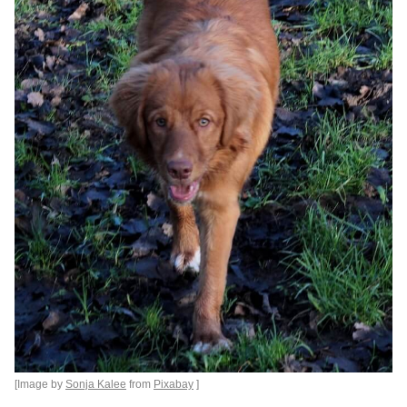
[Image by
Sonja Kalee
from
Pixabay
]