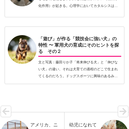
化作用）が起きる。心理学においてカタルシスは
「心の中に長く抑圧され鬱積していた情動が解放さ
れ、心が浄化されて軽くなる作用」という意味で使
われる。もっ…【続きを読む】
「遊び」が作る「競技会に強い犬」の
特性 〜 軍用犬の育成にそのヒントを探
る その２
文と写真：藤田りか子「将来伸びる犬」と「伸びな
い犬」の違い、それは犬育ての過程のどこで生まれ
てくるのだろう。ドッグスポーツに興味のあるみな
さんなら考えたことがあるはずだ。前回の記事（そ
の1）では、その手がかりとして、スウェーデンの軍
用犬育成…【続きを読む】
アメリカ、ニ
幼児になれて