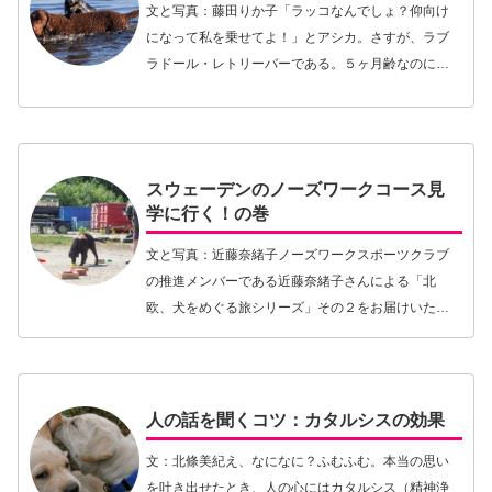
文と写真：藤田りか子「ラッコなんでしょ？仰向け
になって私を乗せてよ！」とアシカ。さすが、ラブ
ラドール・レトリーバーである。５ヶ月齢なのにこ
んなにさっさと泳ぎを覚えた子犬は初めてだ。もち
ろん、最初から水に悠々入っていったわけではな
い。湖に連れ…【続きを読む】
スウェーデンのノーズワークコース見
学に行く！の巻
文と写真：近藤奈緒子ノーズワークスポーツクラブ
の推進メンバーである近藤奈緒子さんによる「北
欧、犬をめぐる旅シリーズ」その２をお届けいたし
ます。前回の「ボランティア精神たっぷり！スウェ
ーデンのノーズワーク競技会事情」の続きとなりま
す。....…【続きを読む】
人の話を聞くコツ：カタルシスの効果
文：北條美紀え、なになに？ふむふむ。本当の思い
を吐き出せたとき、人の心にはカタルシス（精神浄