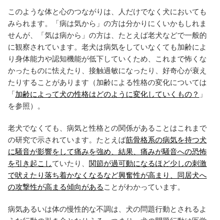
このような体と心のつながりは、人だけでなく犬においても
みられます。「病は気から」の方は分かりにくいかもしれま
せんが、「気は病から」の方は、たとえば老犬などで一般的
に観察されています。老犬は病気をしていなくても加齢によ
り身体能力や認知機能が低下していくため、これまで怖くな
かったものに怯えたり、接触過敏になったり、好奇心が衰え
たりすることがあります（加齢による性格の変化については
「
加齢によって犬の性格はどのように変化していくもの？
」
を参照）。
老犬でなくても、病気と性格との関係があることはこれまで
の研究で示されています。たとえば
筋骨格系の病気を持つ犬
に騒音が影響をして痛みを強め、結果、痛みが騒音への恐怖
を引き起こし
ていたり、
関節が過可動になるほど少しの刺激
で吠えたり落ち着かなくなるなど興奮性が高まり、同居犬へ
の攻撃性が高まる傾向がある
ことがわかっています。
病気あるいは体の慢性的な不調は、犬の問題行動とされるよ