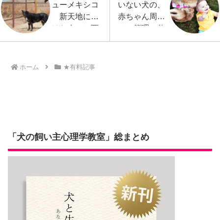
ューメキシコ
いない犬の、
新天地にか
赤ちゃん周り
けた人々と西
での管理の仕
部の犬文化
方
その１
ホーム
★有料記事
「犬の飼い主心理学教室」総まとめ