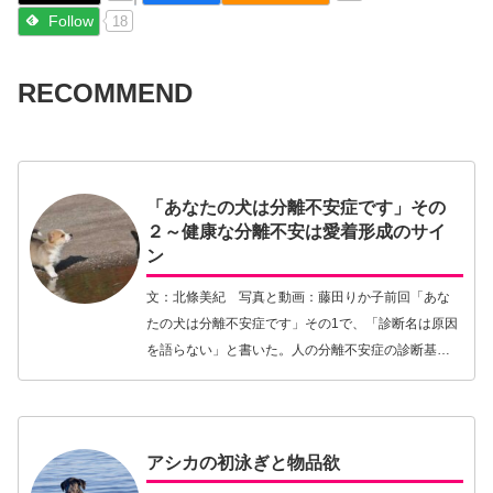
Follow
18
RECOMMEND
「あなたの犬は分離不安症です」その
２～健康な分離不安は愛着形成のサイ
ン
文：北條美紀 写真と動画：藤田りか子前回「あな
たの犬は分離不安症です」その1で、「診断名は原因
を語らない」と書いた。人の分離不安症の診断基準
（DSM-5）の表現を借りると、分離不安症は、「愛
着を持っている人物からの分離に関する、『発達的
に不…【続きを読む】
アシカの初泳ぎと物品欲