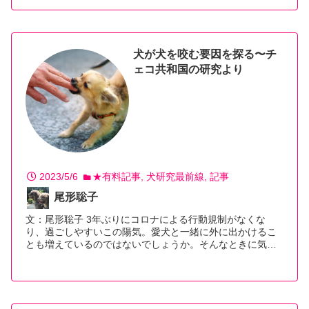
犬が犬を咬む要因を探る〜チ
ェコ共和国の研究より
2023/5/6
★有料記事
犬研究最前線
記事
尾形聡子
文：尾形聡子 3年ぶりにコロナによる行動規制がなくな
り、過ごしやすいこの陽気。愛犬と一緒に外に出かけるこ
とも増えているのではないでしょうか。そんなときに気…
【続きを読む】