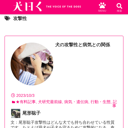
MENU
検索
攻撃性
犬の攻撃性と病気との関係
2023/10/3
★有料記事
犬研究最前線
病気・遺伝病
行動・生態
記
事
尾形聡子
文：尾形聡子攻撃性はどんな犬でも持ち合わせている性質
です。たとえば母犬が子犬を守るために攻撃的になる、食