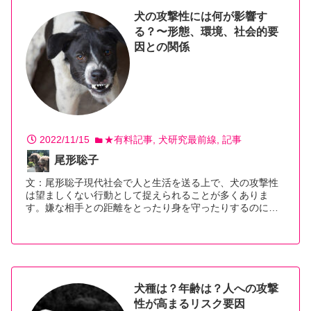
犬の攻撃性には何が影響す
る？〜形態、環境、社会的要
因との関係
2022/11/15
★有料記事
犬研究最前線
記事
尾形聡子
文：尾形聡子現代社会で人と生活を送る上で、犬の攻撃性
は望ましくない行動として捉えられることが多くありま
す。嫌な相手との距離をとったり身を守ったりするのに
必…【続きを読む】
犬種は？年齢は？人への攻撃
性が高まるリスク要因