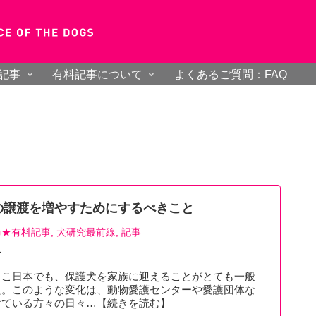
記事
有料記事について
よくあるご質問：FAQ
の譲渡を増やすためにするべきこと
★有料記事
犬研究最前線
記事
子
ここ日本でも、保護犬を家族に迎えることがとても一般
た。このような変化は、動物愛護センターや愛護団体な
けている方々の日々…【続きを読む】