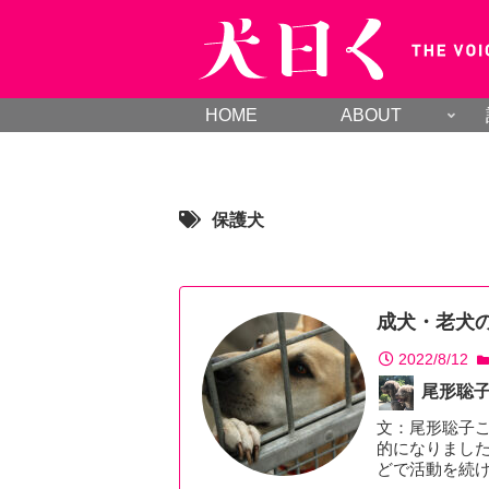
HOME
ABOUT
保護犬
成犬・老犬
2022/8/12
尾形聡
文：尾形聡子
的になりまし
どで活動を続