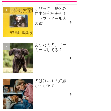
ちびっこ、夏休み
自由研究発表会！
「ラブラドール大
図鑑」
あなたの犬、ズー
ミーズしてる？
犬は飼い主の妊娠
がわかる？