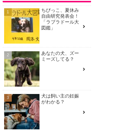
ちびっこ、夏休み
自由研究発表会！
「ラブラドール大
図鑑」
あなたの犬、ズー
ミーズしてる？
犬は飼い主の妊娠
がわかる？