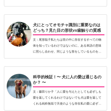
「ダックスフンドなら昔ながらのブラック＆タンが
絶対いい」と昭和のダックス・ファンは言うし「キ
ャバリアのブ…【続きを読む】
犬にとってオモチャ識別に重要なのは
どっち？見た目の形状vs歯触りの質感
文：尾形聡子私たちは世の中に存在するすべての物
体を知っているわけではないのに、ある単語の意味
に照らし合わせ、同じような形をしているものを同
じカテゴリーに属する物として拡張して一般化する
ことができます。これは乳児期から学習して獲得し
ていく能力…【続きを読む】
科学的検証！〜 犬に人の愛は通じるの
か？ 〜
文：藤田りか子「人に愛を与えたとしても必ずしも
愛を返してくれるわけではないでも犬は愛を返して
くれる純粋無垢で天使のような存在私の愛に必ず彼
らは応えてくれる」なんて歌う人がいる（かもしれ