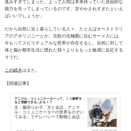
進みすぎてしまった。よって人間は本来持っていた原始的な
能力を失ってしまっているのです。甘やかされすぎたといえ
ばいいでしょうか」
だから自然に近く暮らしている人々、たとえばオーストラリ
アのアボリジニーとか、北欧の北極圏に住むサーメ人には、
今もってスピリチュアルな世界が存在するし、自然に対して
体と脳が都市生活に慣れた我々よりももっと敏感に反応する
そうだ。
この続き
はまた。
【関連記事】
アニマル・コミュニケーターって、こう解釈す
ると理解できる...かも！？
文：藤田りか子「犬と会話、アニマ
ル・コミュニケーターの世界をのぞい
てみる」でテレパシーで動物と会話す
る人のことについて以前述べた。それ
からだいぶ時間が経っ…【続きを読
む】
inuiwaku.net
2025-04-05 09:30