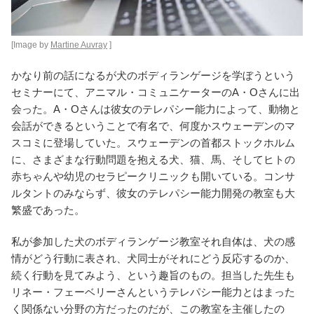
[Image by
Martine Auvray
]
かなり前の話になるが犬のボディランゲージを学ぼうという
セミナーにて、アニマル・コミュニケーターのA・Oさんに出
会った。A・Oさんは彼女のテレパシー能力によって、動物と
会話ができるということで有名で、何度かスウェーデンのマ
スコミに登場していた。スウェーデンの首都ストックホルム
に、さまざまな行動問題を抱える犬、猫、馬、そしてヒトの
赤ちゃんや幼児のセラピークリニックも開いている。コンサ
ルタントのみならず、彼女のテレパシー能力開発の教室も大
繁盛であった。
私が参加した犬のボディランゲージ教室それ自体は、犬の感
情がどう行動に表され、犬同士がそれにどう反応するのか、
続く行動を見てみよう、という趣旨のもの。担当した先生も
リネー・フェーベリーさんというテレパシー能力とはまった
く関係ない分野の方だったのだが、この教室を主催したの