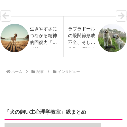
が痛むこ…【続きを読む】
生きやすさに
ラブラドール
つながる精神
の股関節形成
的回復力「レ
不全、そして
ジリエン
体重に関連す
ス」、犬用評
る新たな遺伝
価スケールの
子座が見つか
開発
る
ホーム
記事
インタビュー
「犬の飼い主心理学教室」総まとめ