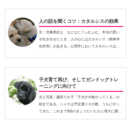
ない）。そうか、愛があればすべて解決するのか！
問題行動だ…【続きを読む】
人の話を聞くコツ：カタルシスの効果
文：北條美紀え、なになに？ふむふむ。本当の思い
を吐き出せたとき、人の心にはカタルシス（精神浄
化作用）が起きる。心理学においてカタルシスは
「心の中に長く抑圧され鬱積していた情動が解放さ
れ、心が浄化されて軽くなる作用」という意味で使
われる。もっ…【続きを読む】
子犬育て再び、そしてガンドッグトレ
ーニングに向けて
文と写真：藤田りか子「子犬が今晩やってくる」の
続きである。シャチは予定通りその晩、うちにやっ
てきた。これまで9頭のきょうだいたちと母犬に囲ま
れずっとヌクヌクしながら8週間を過ごしていたの
に、そこから引き離してしまったのだ。なんとも心