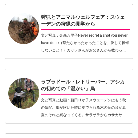
な部分での行動選択は、過去の経験によるものだと
説明した。…【続きを読む】
狩猟とアニマルウェルフェア：スウェ
ーデンの狩猟の見学から
文と写真：金森万里子Never regret a shot you never
have done（撃たなかったかったことを、決して後悔
しないこと！）カッレさんがお父さんから教わった
こと。そして、スウェーデンのハンター同士の共通
のルールでも…【続きを読む】
ラブラドール・レトリーバー、アシカ
の初めての「温かい」鳥
文と写真と動画：藤田りか子スウェーデンはもう秋
の気配。風が吹いた時に奏でられる木の葉の音が真
夏のそれと異なってくる。サラサラからカサカサ。
空気もすこしひんやり。夏は去りつつある。嬉しい
ニュースはいろいろな動物の狩猟が解禁になりはじ
めることだ…【続きを読む】