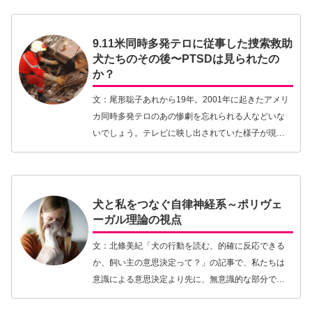
9.11米同時多発テロに従事した捜索救助
犬たちのその後〜PTSDは見られたの
か？
文：尾形聡子あれから19年。2001年に起きたアメリ
カ同時多発テロのあの惨劇を忘れられる人などいな
いでしょう。テレビに映し出されていた様子が現実
のものとは到底思えなかったのを、今でも鮮明に覚
えています。救助活動では多くの犬が活躍し、
2016…【続きを読む】
犬と私をつなぐ自律神経系～ポリヴェ
ーガル理論の視点
文：北條美紀「犬の行動を読む、的確に反応できる
か、飼い主の意思決定って？」の記事で、私たちは
意識による意思決定より先に、無意識的な部分で行
動の準備を始めていると書いた。そして、無意識的