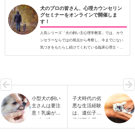
犬のプロの皆さん、心理カウンセリン
グセミナーをオンラインで開催しま
す！
人気シリーズ「犬の飼い主心理学教室」では、カウ
ンセラーならではの視点から考察し、今までにない
気づきをもたらし続けてくれている臨床心理士・公
認心理師の北條美紀先生。3回目となる北條先生のセ
ミナーは、コロナ渦で一気に世に浸透したオンライ
ンツール…【続きを読む】
小型犬の飼い
子犬時代の劣
主さんは要注
悪な生活経験
意！乳歯が抜
は、遺伝子環
けずに残って
境相互作用に
いませんか？
より行動・性
格、愛着スタ