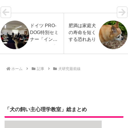
ドイツ PRO-
肥満は家庭犬
DOG特別セミ
の寿命を短く
ナー「インパ
する恐れあり
ルス・コント
ロール」＆
「攻撃性を学
ぶ」開催報告
ホーム
記事
犬研究最前線
「犬の飼い主心理学教室」総まとめ