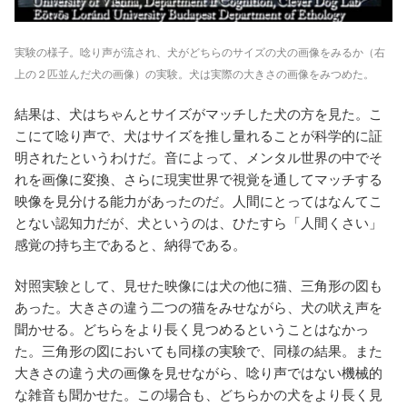
実験の様子。唸り声が流され、犬がどちらのサイズの犬の画像をみるか（右
上の２匹並んだ犬の画像）の実験。犬は実際の大きさの画像をみつめた。
結果は、犬はちゃんとサイズがマッチした犬の方を見た。こ
こにて唸り声で、犬はサイズを推し量れることが科学的に証
明されたというわけだ。音によって、メンタル世界の中でそ
れを画像に変換、さらに現実世界で視覚を通してマッチする
映像を見分ける能力があったのだ。人間にとってはなんてこ
とない認知力だが、犬というのは、ひたすら「人間くさい」
感覚の持ち主であると、納得である。
対照実験として、見せた映像には犬の他に猫、三角形の図も
あった。大きさの違う二つの猫をみせながら、犬の吠え声を
聞かせる。どちらをより長く見つめるということはなかっ
た。三角形の図においても同様の実験で、同様の結果。また
大きさの違う犬の画像を見せながら、唸り声ではない機械的
な雑音も聞かせた。この場合も、どちらかの犬をより長く見