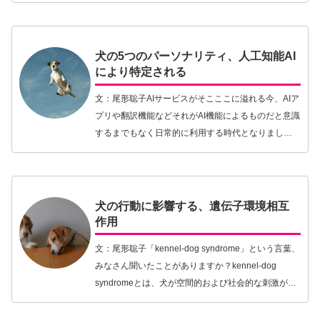
れずっとヌクヌクしながら8週間を過ごしていたの
に、そこから引き離してしまったのだ。なんとも心
が痛むこ…【続きを読む】
犬の5つのパーソナリティ、人工知能AI
により特定される
文：尾形聡子AIサービスがそこここに溢れる今、AIア
プリや翻訳機能などそれがAI機能によるものだと意識
するまでもなく日常的に利用する時代となりまし
た。AI技術が利用されている分野のひとつが医療。人
だけでなく獣医療においてもAI技術を導入する…【続
きを読む】
犬の行動に影響する、遺伝子環境相互
作用
文：尾形聡子「kennel-dog syndrome」という言葉、
みなさん聞いたことがありますか？kennel-dog
syndromeとは、犬が空間的および社会的な刺激が制
限された環境で生活を送ることで、慢性的なストレ
スや異常な行動をみせ…【続きを読む】