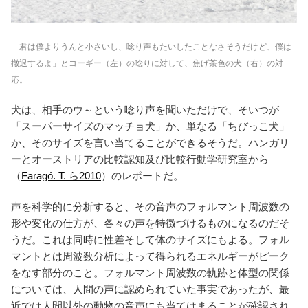
「
君は僕よりうんと小さいし、唸り声もたいしたことなさそうだけど、僕は
撤退するよ」とコーギー（左）の唸りに対して、焦げ茶色の犬（右）の対
応。
犬は、相手のウ～という唸り声を聞いただけで、そいつが
「スーパーサイズのマッチョ犬」か、単なる「ちびっこ犬」
か、そのサイズを言い当てることができるそうだ。ハンガリ
ーとオーストリアの比較認知及び比較行動学研究室から
（
Faragó. T. ら2010
）のレポートだ。
声を科学的に分析すると、その音声のフォルマント周波数の
形や変化の仕方が、各々の声を特徴づけるものになるのだそ
うだ。これは同時に性差そして体のサイズにもよる。フォル
マントとは周波数分析によって得られるエネルギーがピーク
をなす部分のこと。フォルマント周波数の軌跡と体型の関係
については、人間の声に認められていた事実であったが、最
近では人間以外の動物の音声にも当てはまることが確認され