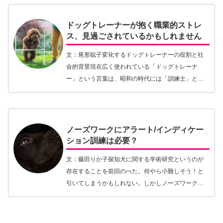
ドッグトレーナーが抱く職業的ストレ
ス、見過ごされているかもしれません
文：尾形聡子変化するドッグトレーナーの役割と社
会的背景現在広く使われている「ドッグトレーナ
ー」という言葉は、昭和の時代には「訓練士」と呼
ばれることが主流だったと思います。警察犬や探知
犬などの訓練をする人、あるいは一緒に狩猟に出る
ために特別な…【続きを読む】
ノーズワークにアラート/インディケー
ション訓練は必要？
文：藤田りか子探知犬に関する学術研究というのが
存在することを前回のべた。何やら小難しそう！と
引いてしまうかもしれない。しかしノーズワークフ
ァンならチェックしておくべき情報源だと思う。な
んといってもこれら探知犬研究は、我々のようなア
マチュアに…【続きを読む】