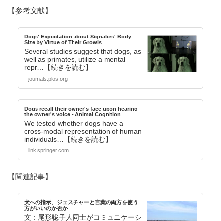
【参考文献】
Dogs' Expectation about Signalers' Body
Size by Virtue of Their Growls
Several studies suggest that dogs, as
well as primates, utilize a mental
repr…【続きを読む】
journals.plos.org
Dogs recall their owner's face upon hearing
the owner's voice - Animal Cognition
We tested whether dogs have a
cross-modal representation of human
individuals…【続きを読む】
link.springer.com
【関連記事】
犬への指示、ジェスチャーと言葉の両方を使う
方がいいのか否か
文：尾形聡子人同士がコミュニケーシ