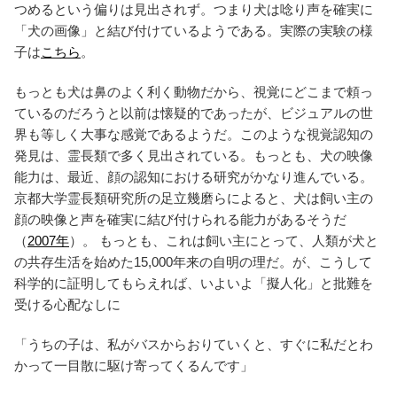
つめるという偏りは見出されず。つまり犬は唸り声を確実に
「犬の画像」と結び付けているようである。実際の実験の様
子は
こちら
。
もっとも犬は鼻のよく利く動物だから、視覚にどこまで頼っ
ているのだろうと以前は懐疑的であったが、ビジュアルの世
界も等しく大事な感覚であるようだ。このような視覚認知の
発見は、霊長類で多く見出されている。もっとも、犬の映像
能力は、最近、顔の認知における研究がかなり進んでいる。
京都大学霊長類研究所の足立幾磨らによると、犬は飼い主の
顔の映像と声を確実に結び付けられる能力があるそうだ
（
2007年
）。 もっとも、これは飼い主にとって、人類が犬と
の共存生活を始めた15,000年来の自明の理だ。が、こうして
科学的に証明してもらえれば、いよいよ「擬人化」と批難を
受ける心配なしに
「うちの子は、私がバスからおりていくと、すぐに私だとわ
かって一目散に駆け寄ってくるんです」