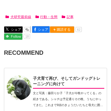
犬研究最前線
行動・生態
記事
シェア
シェア
購読する
62
Follow
18
RECOMMEND
子犬育て再び、そしてガンドッグトレ
ーニングに向けて
文と写真：藤田りか子「子犬が今晩やってくる」の
続きである。シャチは予定通りその晩、うちにやっ
てきた。これまで9頭のきょうだいたちと母犬に囲ま