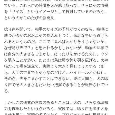
ている。これら声の特徴を犬が感じ取って、さらにその情報
を「サイズ」というイメージとして投射しているのだろう、
というのがこのたびの新発見。
唸り声を聞いて、相手のサイズの予想がつくのなら、喧嘩に
勝つか否かのおおよその見込みもつく。余計な争いも避けら
れるというものだ。ここで「見ればわかりそうじゃないか、
なぜ唸り声で？」と思われるかもしれないが、動物の世界で
は自分の大きさをごまかし、はったりをかけるために、ウソ
を装うことが多い。たとえば鳥は羽や飾り羽を広げる、犬や
猫だって毛を逆立て、実際より大きく見せようとする（ま
ぁ、人間の世界でもそうなのだけど。ハイヒールとかね）。
その点、声をごまかすことはできない。逆に人間も、犬の唸
り声でその大きさをだいたい把握できることが報告されてい
る。
しかしこの研究の意義のあるところは、犬の、さらなる認知
力を確認したという点だろう。実験では、唸り声を出す犬を
見せる際に、実際の犬ではなく、プロジェクターに投影され