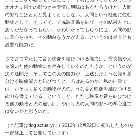
オオカミ同士の顔つきや表情に興味はあるだろうけど、人間
の顔などほとんど見ようともしない。人間という社会に住む
動物として、そしてそこで協調関係を結び、その結果人々に
ありがたがってもらい、かわいがってもらうには、人間の顔
に関心を持ち、その動向をうかがえる、というのは是非とも
必要な能力だ。
さてさて果たして音と映像を結びつける能力は、霊長類や犬
を除いた他の動物にも存在しているのだろうか、というのが
次の疑問だ。そしてこの犬の能力が、上述したような顔を見
分ける映像能力と結びつくところはあるのか。私の推測で
は、おそらく多くの動物が犬のような音と映像を結びつける
能力を備えている、ということ。ただし映像と音を結びつけ
る他の動物と犬の違いは、やはり犬の人間の顔への関心度で
はないかと思うのだ。
（本記事はdog actuallyにて2010年12月22日に初出したものを
一部修正して公開しています）