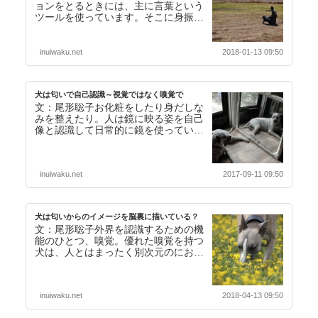
ョンをとるときには、主に言葉という
ツールを使っています。そこに身振り
や表情などを織り交ぜることで、言葉
に含まれるメッセー…【続きを読む】
inuiwaku.net
2018-01-13 09:50
犬は匂いで自己認識～視覚ではなく嗅覚で
文：尾形聡子お化粧をしたり身だしな
みを整えたり。人は鏡に映る姿を自己
像と認識して日常的に鏡を使っていま
す。人の場合は18か月から2歳くらい
までに鏡に映る自…【続きを読む】
inuiwaku.net
2017-09-11 09:50
犬は匂いからのイメージを脳裏に描いている？
文：尾形聡子外界を認識するための機
能のひとつ、嗅覚。優れた嗅覚を持つ
犬は、人とはまったく別次元のにおい
の世界で生きています。犬は空気中の
においを嗅いで時刻…【続きを読む】
inuiwaku.net
2018-04-13 09:50