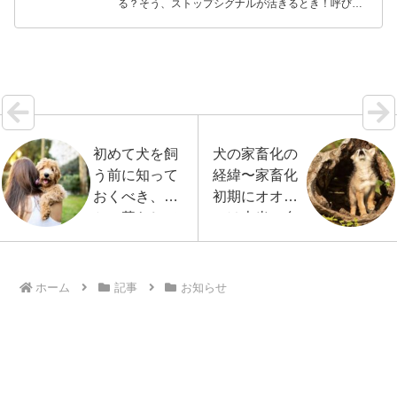
る？そう、ストップシグナルが活きるとき！呼び戻
しより効果があるかも？動いている犬を合図によっ
て「ピタリ」と静止させる。オビディエンス、ドッ
グダンス、そ…【続きを読む】
初めて犬を飼
犬の家畜化の
う前に知って
経緯〜家畜化
おくべき、犬
初期にオオカ
との暮らしで
ミは本当に自
生ずるデメリ
己家畜化した
ット
のだろうか
ホーム
記事
お知らせ