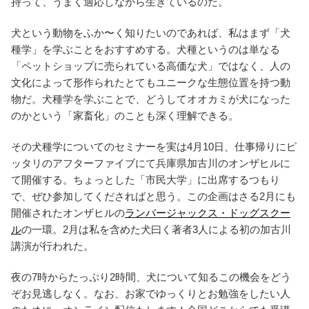
持って、うまく適応しながら生きているのだ。
犬という動物をふか〜く知りたいのであれば、私はまず「犬
種学」を学ぶことをおすすめする。犬種というのは単なる
「ペットショップに売られている高価な犬」ではなく、人の
文化によって形作られたとてもユニークな生態位置を持つ動
物だ。犬種学を学ぶことで、どうしてオオカミが犬になった
のかという「家畜化」のことも深く理解できる。
その犬種学についてのセミナーを実は4月10日、仕事帰りにピ
ッタリのアフターファイブにて兵庫県加古川のオンザヒルに
て開催する。ちょっとした「市民大学」に出席するつもり
で、ぜひ参加してくださればと思う。この企画はさる2月にも
開催されたオンザヒルの
ランバージャックス・ドッグスクー
ル
の一環。2月は私を含めた犬曰く著者3人による初の加古川
講演が行われた。
夜の7時からたっぷり2時間、犬について知るこの機会をどう
ぞお見逃しなく。なお、お家でゆっくりとお勉強をしたい人