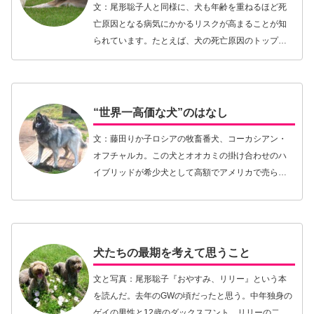
文：尾形聡子人と同様に、犬も年齢を重ねるほど死
亡原因となる病気にかかるリスクが高まることが知
られています。たとえば、犬の死亡原因のトップで
あるがんは、歳をとるほど発症リスクが高くなりま
すが、発症平均年齢は犬種や体のサイズによって異
なり、体の…【続きを読む】
“世界一高価な犬”のはなし
文：藤田りか子ロシアの牧畜番犬、コーカシアン・
オフチャルカ。この犬とオオカミの掛け合わせのハ
イブリッドが希少犬として高額でアメリカで売られ
た。 数ヶ月前のことだが、アメリカやイギリスのメ
ディアで「世界一高額な犬」が報じられちょっとし
た話題と…【続きを読む】
犬たちの最期を考えて思うこと
文と写真：尾形聡子『おやすみ、リリー』という本
を読んだ。去年のGWの頃だったと思う。中年独身の
ゲイの男性と12歳のダックスフント、リリーの二人