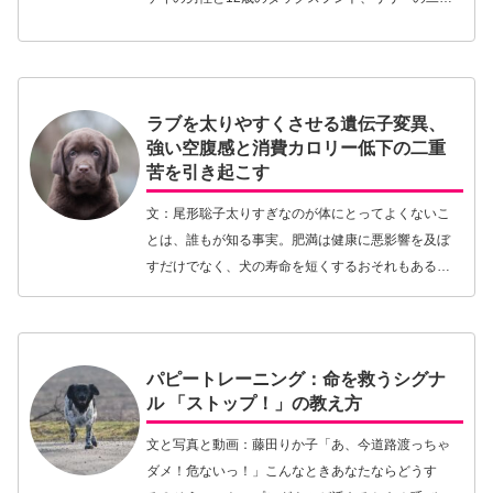
暮らしの中で、リリーに腫瘍ができ、あらがうこと
のできない“別れのとき”が訪れる話である。物語は、
現…【続きを読む】
ラブを太りやすくさせる遺伝子変異、
強い空腹感と消費カロリー低下の二重
苦を引き起こす
文：尾形聡子太りすぎなのが体にとってよくないこ
とは、誰もが知る事実。肥満は健康に悪影響を及ぼ
すだけでなく、犬の寿命を短くするおそれもあるこ
とが示されています。世界的に肥満の犬が増加して
いる昨今、中でも頭抜けて食いしん坊な犬の代表格
といえば、…【続きを読む】
パピートレーニング：命を救うシグナ
ル 「ストップ！」の教え方
文と写真と動画：藤田りか子「あ、今道路渡っちゃ
ダメ！危ないっ！」こんなときあなたならどうす