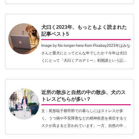
ップ外に臭源があっても、「他のところでも、探せ
ばあるんだ！」と気がつくまでになった。あれから
エヴェリー…【続きを読む】
犬曰く2023年、もっともよく読まれた
記事ベスト5
Image by No-longer-here from Pixabay2023年はみな
さんと愛犬にとってどんな年でしたか？今年は犬曰
くにとって「犬曰くアカデミー」初開講という記念
すべき年となりました。ウェビナーには50名を超え
るさまざまな…【続きを読む】
近所の散歩と自然の中の散歩、犬のス
トレスどちらが多い？
文：尾形聡子都市部での暮らしにはストレスが多
く、うつ病や不安障害などの精神疾患を発症するリ
スクが高まると言われています。一方、自然の中で
の散策は心身をリフレッシュし、ストレスや不安感