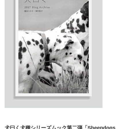
犬曰く犬種シリーズムック第二弾「Sheepdogs