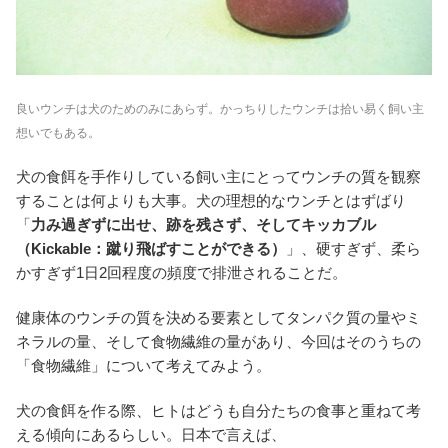
良いウンチは犬のためのみにあらず。かっちりしたウンチは拾い易く飼い主
想いでもある。
犬の食餌を手作りしている飼い主にとってウンチの質を観察
することは何よりも大事。犬の理想的なウンチとはずばり
「
力み過ぎずに出せ、跡を残さず、そしてキッカブル
（Kickable：蹴り飛ばすことができる）
」、硬すぎず、柔ら
かすぎず1日2回程度の頻度で排泄されることだ。
健康体のウンチの質を決める要素としてタンパク質の量やミ
ネラルの量、そして食物繊維の量があり、今回はそのうちの
「食物繊維」について考えてみよう。
犬の食餌を作る際、ヒトはどうも自分たちの食事と重ねて考
える傾向にあるらしい。日本で言えば、