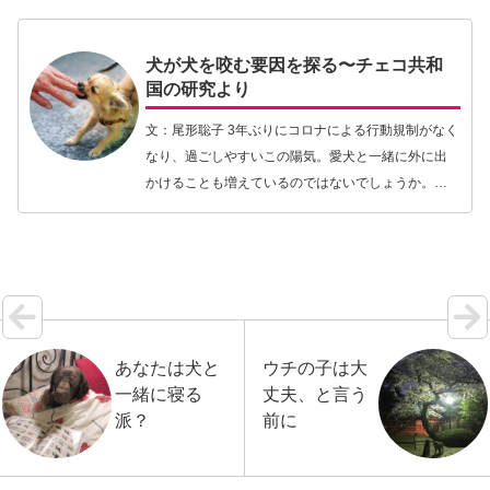
を軽減させたり、眠りの質を改善したりするという
ようなプラス…【続きを読む】
犬が犬を咬む要因を探る〜チェコ共和
国の研究より
文：尾形聡子 3年ぶりにコロナによる行動規制がなく
なり、過ごしやすいこの陽気。愛犬と一緒に外に出
かけることも増えているのではないでしょうか。そ
んなときに気をつけなくてはならないのは咬傷事故
です。コロナ自粛で新しい環境や見知らぬ人や犬に
慣れて…【続きを読む】
あなたは犬と
ウチの子は大
一緒に寝る
丈夫、と言う
派？
前に