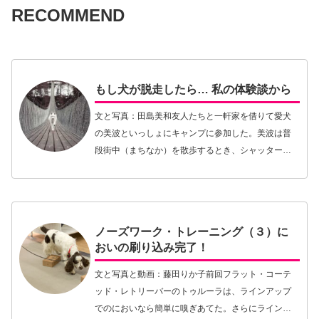
RECOMMEND
もし犬が脱走したら… 私の体験談から
文と写真：田島美和友人たちと一軒家を借りて愛犬
の美波といっしょにキャンプに参加した。美波は普
段街中（まちなか）を散歩するとき、シャッターや
ショーウィンドウを怖がる。ところが借りた家は新
しい環境であるにもかかわらず、その中に入ってし
まえば案外…【続きを読む】
ノーズワーク・トレーニング（３）に
おいの刷り込み完了！
文と写真と動画：藤田りか子前回フラット・コーテ
ッド・レトリーバーのトゥルーラは、ラインアップ
でのにおいなら簡単に嗅ぎあてた。さらにラインア