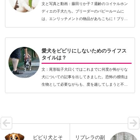
文と写真と動画：藤田りか子７週齢のコイケルホン
ディエの子犬たち。ブリーダーのパピールームに
は、エンリッチメントの物品があちこちに！ブリー
ダーから計画的にパピーを迎える人にとって、譲渡
の8週齢になるまで子犬がどのようにブリーダー宅で
過ごすこと…【続きを読む】
愛犬をビビリにしないためのライフス
タイルは？
文：尾形聡子犬曰くではこれまでに何度か怖がりな
犬についての記事を出してきました。恐怖の感情は
生物として必要ながらも、度を越してしまうと不安
関連の問題行動として捉えられてしまい、そこから
飼育放棄や安楽死などに繋がるという問題がありま
す。また、…【続きを読む】
ビビり犬とそ
リブレラの副