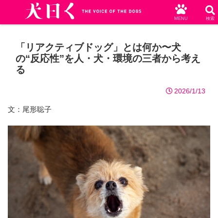
MENU
検索
「リアクティブドッグ」とは何か〜犬
の“反応性”を人・犬・環境の三者から考え
る
2026/1/13
文：尾形聡子