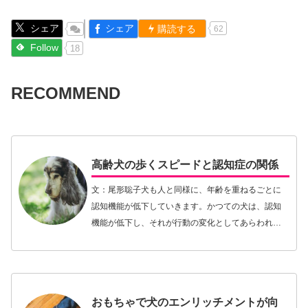
シェア
シェア
購読する
62
Follow
18
RECOMMEND
高齢犬の歩くスピードと認知症の関係
文：尾形聡子犬も人と同様に、年齢を重ねるごとに
認知機能が低下していきます。かつての犬は、認知
機能が低下し、それが行動の変化としてあらわれて
くる前に亡くなるケースが多かったものの、獣医療
や生活環境の向上、そして飼い主の犬の健康維持へ
の意識の高…【続きを読む】
おもちゃで犬のエンリッチメントが向