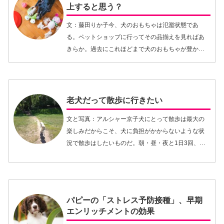
上すると思う？
文：藤田りか子今、犬のおもちゃは氾濫状態であ
る。ペットショップに行ってその品揃えを見ればあ
きらか。過去にこれほどまで犬のおもちゃが豊かに
なった時代はなかっただろう。それだけ「人」にと
っても大事なグッズであり、犬を飼っていれば誰も
が一つや二つ…【続きを読む】
老犬だって散歩に行きたい
文と写真：アルシャー京子犬にとって散歩は最大の
楽しみだからこそ、犬に負担がかからないような状
況で散歩はしたいものだ。朝・昼・夜と1日3回、犬
は自分の生活圏の巡回に出て匂いを嗅ぎ、情報を得
る。犬には犬なりに自分の生活圏の中で気になるス
ポットが…【続きを読む】
パピーの「ストレス予防接種」、早期
エンリッチメントの効果