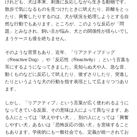
けれども、犬は本来、刺激に反応しながら生きる動物です。
散歩で気になるものを見つけたときに吠えたり、距離をとっ
たり、興奮したりするのは、犬が状況を処理しようとする自
然な行動でもあります。ところが、このような反応が「問
題」とみなされ、飼い主が悩み、犬との関係性が揺らいでし
まうケースも後を絶ちません。
そのような背景もあり、近年、「リアクティブドッグ
（Reactive Dog）」や「反応性（Reactivity）」という言葉を
耳にするようになってきました。見知らぬ犬や人、急な音、
動くものなどに反応して吠えたり、後ずさりしたり、突進し
たりというような犬の行動を指す表現として広まりつつあり
ます。
しかし、「リアクティブ」という言葉が広く使われるように
なってきている反面、その意味は人によって異なります。あ
る人にとっては「吠えやすい犬」、別の人にとっては「興奮
しやすい犬」あるいは「恐怖反応の強い犬」を意味すること
もあります。学術的にも一般社会でも、定義が統一されてお