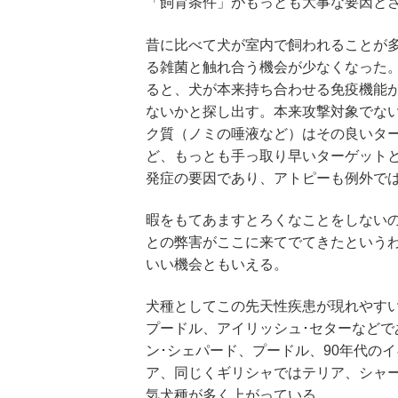
「飼育条件」がもっとも大事な要因と
昔に比べて犬が室内で飼われることが
る雑菌と触れ合う機会が少なくなった
ると、犬が本来持ち合わせる免疫機能
ないかと探し出す。本来攻撃対象でな
ク質（ノミの唾液など）はその良いタ
ど、もっとも手っ取り早いターゲット
発症の要因であり、アトピーも例外で
暇をもてあますとろくなことをしない
との弊害がここに来てでてきたという
いい機会ともいえる。
犬種としてこの先天性疾患が現れやすい
プードル、アイリッシュ･セターなどで
ン･シェパード、プードル、90年代の
ア、同じくギリシャではテリア、シャ
気犬種が多く上がっている。