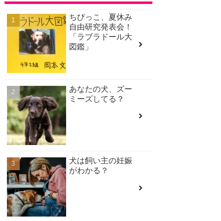
ちびっこ、夏休み
自由研究発表会！
「ラブラドール大
図鑑」
あなたの犬、ズー
ミーズしてる？
犬は飼い主の妊娠
がわかる？