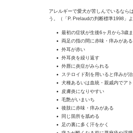
アレルギーで愛犬が苦しんでいるなら
う。（「P. Prelaudの判断標準1998」
最初の症状が生後6ヶ月から3歳
両足の指の間に赤味・痒みがある
外耳が赤い
外耳炎を繰り返す
外唇に炎症がみられる
ステロイド剤を用いると痒みが治
犬種あるいは血統・親戚内でアト
皮膚炎になりやすい
毛艶がいまいち
後肢に赤味・痒みがある
同じ箇所を舐める
足の裏に多く汗をかく
痒みが酷くなる前に蕁麻疹や浮腫