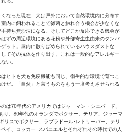
される。
多くなった現在、犬は戸外において自然環境内に分布す
。室内に飼われることで雑菌と触れ合う機会が少なくな
が手持ち無沙汰になる。そしてどこか反応できる機会が
いはずの周辺環境にある花粉や外部寄生虫由来のタンパ
ーゲット。屋内に散りばめられているハウスダストな
としてその抗体を作り出す。これは一般的なアレルギー
はない。
のはヒトも犬も免疫機能も同じ、衛生的な環境で育つこ
わけだ。「自然」と言うものをもう一度考えさせられる
のは70年代のアメリカではジャーマン・シェパード、
あり、80年代のオランダでボクサー、テリア、ジャーマ
イギリスでボクサー、ラブラドール･レトリーバー、テリ
ーペイ、コッカー･スパニエルとそれぞれその時代での人