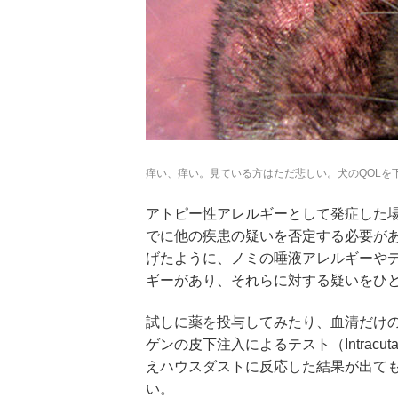
痒い、痒い。見ている方はただ悲しい。犬のQOLを下げ
アトピー性アレルギーとして発症した
でに他の疾患の疑いを否定する必要が
げたように、ノミの唾液アレルギーや
ギーがあり、それらに対する疑いをひ
試しに薬を投与してみたり、血清だけ
ゲンの皮下注入によるテスト（Intracu
えハウスダストに反応した結果が出て
い。