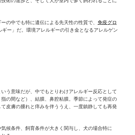
断技術の進歩と、そして犬が室内で多く飼われることに
ギーの中でも特に遺伝による先天性の性質で、
免疫グロ
ルギー」だ。環境アレルギーの引き金となるアレルゲン
という意味だが、中でもとりわけアレルギー反応として
、指の間など）、結膜、鼻腔粘膜。季節によって発症の
して皮膚の腫れと痒みを伴ううえ、一度鎮静しても再発
や気候条件、飼育条件が大きく関与し、犬の場合特に