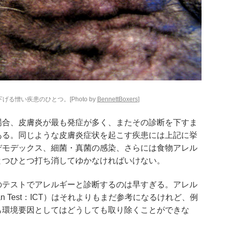
る憎い疾患のひとつ。[Photo by
BennettBoxers
]
場合、皮膚炎が最も発症が多く、またその診断を下すま
ある。同じような皮膚炎症状を起こす疾患には上記に挙
デモデックス、細菌・真菌の感染、さらには食物アレル
とつひとつ打ち消してゆかなければいけない。
のテストでアレルギーと診断するのは早すぎる。アレル
tan Test：ICT）はそれよりもまだ参考になるけれど、例
も環境要因としてはどうしても取り除くことができな