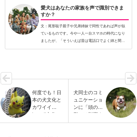
愛犬はあなたの家族を声で識別できま
すか？
文：尾形聡子親子や兄弟姉妹で同性であれば声が似
ているものです。今や一人一台スマホの時代になり
ましたが、「そういえば昔は電話口でよく姉と間違
えられたな」とか、「お兄ちゃんとお父さんの声が
どんどん似てきたな」などと感じたことがある方も
少なくない…【続きを読む】
何度でも！日
犬同士のコミ
本の犬文化と
ュニケーショ
カワイイ
ンに「頭の
kawaii文化の
形」は影響す
関係について
る？
考える