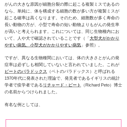
がんの大きな原因が細胞分裂の際に起こる複製ミスであるの
なら、単純に、体を構成する細胞の数が多い方が複製ミスが
起こる確率は高くなります。そのため、細胞数が多く寿命の
長い動物の方が、小型で寿命の短い動物よりもがんの発生率
が高いと考えられます。これについては、同じ生物種内にお
いて、人や犬で確認されていることです（「
大型犬がかかり
やすい病気、小型犬がかかりやすい病気
」参照）。
ですが、異なる生物種間においては、体の大きさとがんの発
症率は必ずしも相関していないと言われていました。これが
ピートのパラドックス
（ペトのパラドックス）と呼ばれる
1970年代に発表された理論で、発見者であるイギリスの統計
学者で疫学者である
リチャード・ピート
（Richard Peto）博士
の名前からつけられました。
有名な例としては、