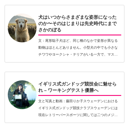
犬はいつからさまざまな姿形になった
のか〜そのはじまりは先史時代にまで
さかのぼる
文：尾形聡子犬ほど、同じ種のなかで姿形が異なる
動物はほとんどありません。小型犬の中でも小さな
チワワやヨークシャ・テリアがいる一方で、マステ
ィフやグレート・デーンなどは80キロを超える個体
もいます。細く長い脚で颯爽と駆け抜けることので
きるサイ…【続きを読む】
イギリス式ガンドッグ競技会に魅せら
れ – ワーキングテスト優勝へ
文と写真と動画：藤田りか子スウェーデンにおける
イギリス式ガンドッグ競技クラブスウェーデンには
現在レトリーバースポーツに関しては二つのメジャ
ーなクラブが存在する。ひとつはスウェーデンに昔
から存在していたスパニエル＆レトリーバー・クラ