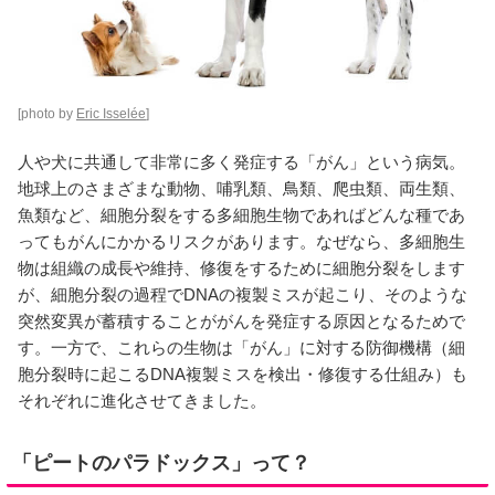
[photo by
Eric Isselée
]
人や犬に共通して非常に多く発症する「がん」という病気。
地球上のさまざまな動物、哺乳類、鳥類、爬虫類、両生類、
魚類など、細胞分裂をする多細胞生物であればどんな種であ
ってもがんにかかるリスクがあります。なぜなら、多細胞生
物は組織の成長や維持、修復をするために細胞分裂をします
が、細胞分裂の過程でDNAの複製ミスが起こり、そのような
突然変異が蓄積することががんを発症する原因となるためで
す。一方で、これらの生物は「がん」に対する防御機構（細
胞分裂時に起こるDNA複製ミスを検出・修復する仕組み）も
それぞれに進化させてきました。
「ピートのパラドックス」って？