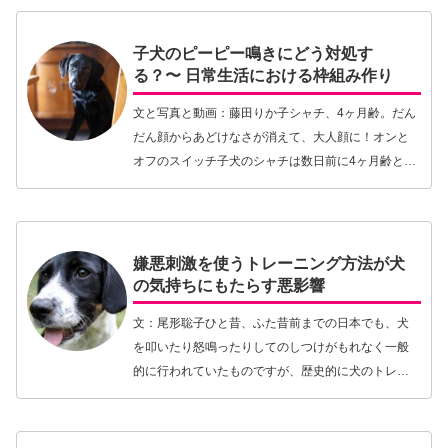
ブ。このク…【続きを読む】
子犬のピーピー鳴きにどう対処す
る？〜 日常生活における枠組み作り
文と写真と動画：藤田りか子シャチ、4ヶ月齢。だん
だん顔からあどけなさが消えて、大人顔に！オンと
オフのスイッチ子犬のシャチは数日前に4ヶ月齢とな
った。そうか、まだこの世に4ヶ月そこらしか存在し
ていないのだ。なんとも新しい命！でも、犬の寿命
は人…【続きを読む】
嫌悪刺激を使うトレーニング方法が犬
の気持ちにもたらす悪影響
文：尾形聡子ひと昔、ふた昔前までの日本でも、犬
を叩いたり怒鳴ったりしてのしつけがもれなく一般
的に行われていたものですが、歴史的に犬のトレー
ニングのはじまりは体罰を使って厳しく犬の行動を
制御する方法（aversive-based traini…【続きを読
む】