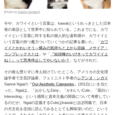
[Photo by
Happy monkey
]
今や、カワイイという言葉は、kawaiiというれっきとした日本
発の単語として世界中に知られている。これまでにも、カワ
イイという言葉に対する私の個人的な違和感や、カワイイと
いう言葉の持つ魔力ついていくつかの記事を書いた。「
カワ
イイとかわいそう～憐みの気持ちと上から目線 メサイア・
コンプレックスとは
」や「
『短頭種のいびきってカワイイよ
ね！』って思考停止してやいないか？
」などがそれだ。
その後も懲りずに考え続けていたところ、アメリカの文化理
論学者で文芸評論家、フェミニスト学者の
シアンヌ・ンガイ
Sianne Ngaiの『
Our Aesthetic Categories
』(2012)にいき当た
った。Ngaiは、「おかしなZany」「かわいいCute」「面白い
Interesting」という感情と資本主義の関係について考察してい
るのだが、Ngaiの定義するCuteはkawaiiとほぼ同義で、日本
の犬文化を念頭に読んでみるととても興味深いのだ。という
ことで、またまた「カワイイ」と犬について考えてみようと