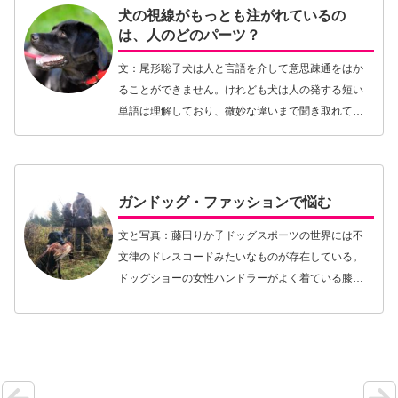
犬の視線がもっとも注がれているの
は、人のどのパーツ？
文：尾形聡子犬は人と言語を介して意思疎通をはか
ることができません。けれども犬は人の発する短い
単語は理解しており、微妙な違いまで聞き取れてい
ることは先日紹介したばかりです。しかし単語だけ
では相手の感情状態は分からないもの。それを補う
ために、犬…【続きを読む】
ガンドッグ・ファッションで悩む
文と写真：藤田りか子ドッグスポーツの世界には不
文律のドレスコードみたいなものが存在している。
ドッグショーの女性ハンドラーがよく着ている膝上
丈スカートにかっちりとした上着のコーディネー
ト、ジャーマン・シェパードやドーベルマンのハン
ドラーが訓練…【続きを読む】