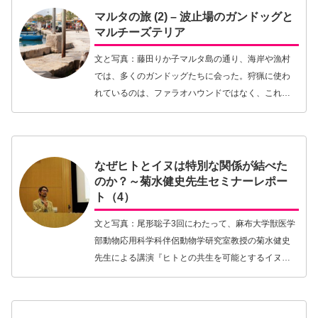
マルタの旅 (2) – 波止場のガンドッグと
マルチーズテリア
文と写真：藤田りか子マルタ島の通り、海岸や漁村
では、多くのガンドッグたちに会った。狩猟に使わ
れているのは、ファラオハウンドではなく、これら
イギリス系のガンドッグ達が主流である。ファラオ
ハウンド探訪に地中海の島国マルタにきたという前
回からの続…【続きを読む】
なぜヒトとイヌは特別な関係が結べた
のか？～菊水健史先生セミナーレポー
ト（4）
文と写真：尾形聡子3回にわたって、麻布大学獣医学
部動物応用科学科伴侶動物学研究室教授の菊水健史
先生による講演『ヒトとの共生を可能とするイヌの
特殊な進化』をお伝えしてきました。今回は、日本
ペットサミット（J-PETS）会長で、東京大学獣医外
科…【続きを読む】