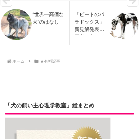
“世界一高価な
「ピートのパ
犬”のはなし
ラドックス」
新見解発表で
再考、犬のが
んについて
ホーム
★有料記事
「犬の飼い主心理学教室」総まとめ