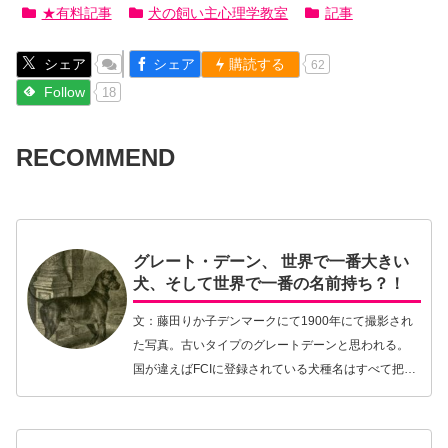
★有料記事
犬の飼い主心理学教室
記事
シェア
シェア
購読する
62
Follow
18
RECOMMEND
グレート・デーン、 世界で一番大きい
犬、そして世界で一番の名前持ち？！
文：藤田りか子デンマークにて1900年にて撮影され
た写真。古いタイプのグレートデーンと思われる。
国が違えばFCIに登録されている犬種名はすべて把握
していると思っていたし、名前を言われればだいた
いどんな姿形か思い起こせることはできる。さて、
そ…【続きを読む】