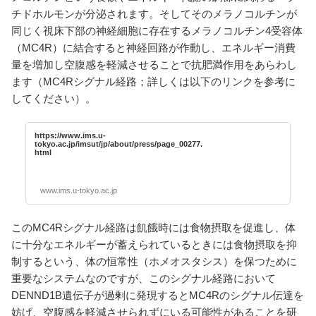
チドホルモンが分泌されます。そしてそのメラノコルチンが
同じく視床下部の神経細胞に存在するメラノコルチン4受容体
（MC4R）に結合すると神経回路が作動し、エネルギー消費
量を増加し空腹感を軽減させることで抗肥満作用をあらわし
ます（MC4Rシグナル経路；詳しくは以下のリンクを参考に
してください）。
https://www.ims.u-
tokyo.ac.jp/imsut/jp/about/press/page_00277.
html
www.ims.u-tokyo.ac.jp
このMC4Rシグナル経路は飢餓時には食物摂取を促進し、体
に十分なエネルギーが蓄えられているときには食物摂取を抑
制するという、体の恒常性（ホメオスタシス）を保つために
重要なシステムなのですが、このシグナル経路において
DENND1B遺伝子が過剰に発現するとMC4Rのシグナル伝達を
妨げ、空腹感を軽減させられずにいる可能性があることを研