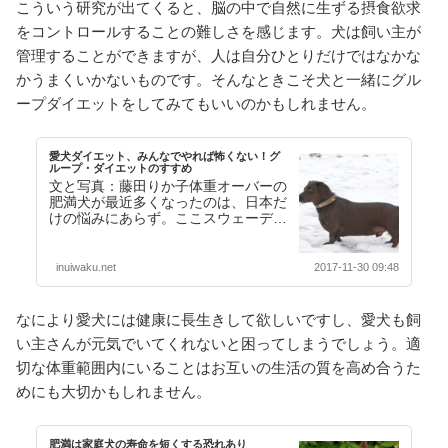
こういう研究が出てくると、脳の中で自然に生ずる摂食欲求
をコントロールすることの難しさを感じます。犬は飼い主が
管理することができますが、人は自分ひとりだけではなかな
かうまくいかないものです。そんなときこそ犬と一緒にグル
ープダイエットをしてみてもいいのかもしれません。
愛犬ダイエット、みんなでやれば怖くない！グ
ループ・ダイエットのすすめ
文と写真：藤田りか子体重オーバーの
肥満犬が最近多くなったのは、日本だ
けの悩みにあらず。ここスウェーデン
でも同様である。ちなみに、スウェー
デンで肥満に陥り易…【続きを読む】
inuiwaku.net
2017-11-30 09:48
なにより愛犬には健康に長生きして欲しいですし、愛犬も飼
い主さんが元気でいてくれないと困ってしまうでしょう。適
切な体重範囲内にいることはお互いの生活の質を高め合うた
めにも大切かもしれません。
肥満は家庭犬の寿命を短くする恐れあり