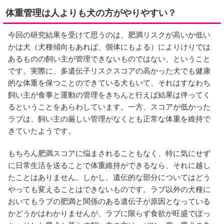
体重管理は人よりも犬の方がやりやすい？
今回の研究結果を受けて思うのは、肥満リスクが高いか低い
かは犬（犬種傾向もあれば、個体にもよる）によりけりでは
あるものの飼い主が管理できないものではない、ということ
です。実際に、多遺伝子リスクスコアの高かった犬でも健康
的な体重を保つことのできている犬もいて、それはすなわち
飼い主が食事と運動の管理をきちんと行えば結果は伴ってく
るということをあらわしています。一方、スコアが低かった
ラブは、飼い主の厳しい管理がなくとも正常な体重を維持で
きていたようです。
もちろん肥満スコアに悩まされることもなく、特に気にせず
に日常生活を送ることで体重維持ができるなら、それに越し
たことはありません。しかし、遺伝的な部分についてはどう
やっても変えることはできないものです。ラブ以外の犬種に
おいてもラブの肥満と関係のある遺伝子が原因となっている
かどうかはわかりませんが、ラブに限らず食欲が旺盛でぽっ