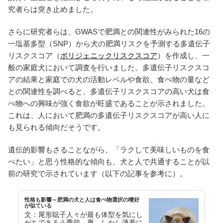
究者らは突き止めました。
さらに研究者らは、GWASで肥満との関連性がみられた16の
一塩基多型（SNP）から犬の肥満リスクを予測する多遺伝子
リスクスコア（
ポリジェニックリスクスコア
）を作成し、一
般の家庭犬において調査を行いました。多遺伝子リスクスコ
アの結果と家庭での犬の活動レベルや食欲、食べ物の量など
との関連性を調べると、多遺伝子リスクスコアの高い犬は食
べ物への興味が強く食欲が旺盛であることが示されました。
これは、人において肥満の多遺伝子リスクスコアが高い人に
も見られる傾向だそうです。
遺伝的影響もさることながら、「ラクして美味しいものを食
べたい」と思う性格的な傾向も、犬と人で共通することが以
前の研究で示されています（以下の記事を参考に）。
性格も影響～肥満の犬と人は食べ物選択の嗜好
が似ている
文：尾形聡子人々が最も体型を気にし
がちであろう季節、夏。しかし薄着に