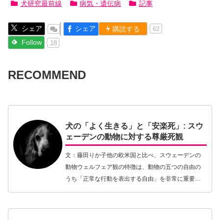
犬研究最前線
病気・遺伝病
記事
シェア
シェア
購読する
62
Follow
18
RECOMMEND
犬の「よく生きる」と「安楽死」: スウ
ェーデンの動物に対する尊厳死観
文：藤田りか子他の欧米国と比べ、スウェーデンの
動物ウェルフェア観の特徴は、動物の五つの自由の
うち「正常な行動を表出する自由」を非常に重要視
する点にあると思う。筆者はスウェーデンに移住す
る前に、しばらくアメリカにも住んでいたので、肌
感覚を通し…【続きを読む】