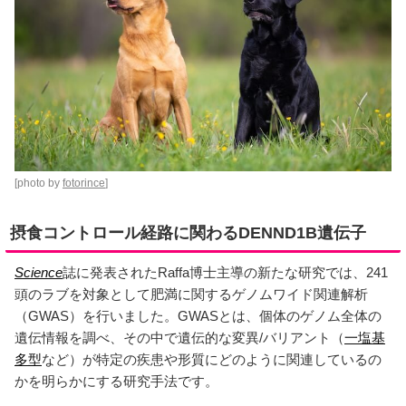
[photo by
fotorince
]
摂食コントロール経路に関わるDENND1B遺伝子
Science
誌に発表されたRaffa博士主導の新たな研究では、241
頭のラブを対象として肥満に関するゲノムワイド関連解析
（GWAS）を行いました。GWASとは、個体のゲノム全体の
遺伝情報を調べ、その中で遺伝的な変異/バリアント（
一塩基
多型
など）が特定の疾患や形質にどのように関連しているの
かを明らかにする研究手法です。