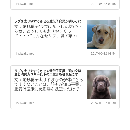
む】
inuiwaku.net
2017-08-22 09:55
ラブを太りやすくさせる遺伝子変異が明らかに
文：尾形聡子"ラブは食いしん坊だか
らね、どうしても太りやすくっ
て・・・"こんなセリフ、愛犬家の方
ならば必ずどこかで耳にしたことがあ
るのではないでしょうか。…【続きを
読む】
inuiwaku.net
2017-08-22 09:54
ラブを太りやすくさせる遺伝子変異、強い空腹
感と消費カロリー低下の二重苦を引き起こす
文：尾形聡子太りすぎなのが体にとっ
てよくないことは、誰もが知る事実。
肥満は健康に悪影響を及ぼすだけでな
く、犬の寿命を短くするおそれもある
ことが示されていま…【続きを読む】
inuiwaku.net
2024-05-02 09:30