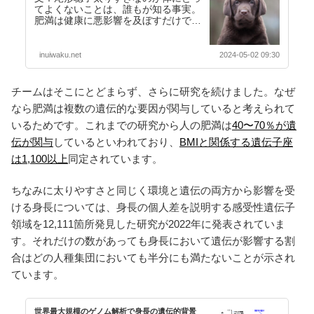
てよくないことは、誰もが知る事実。
肥満は健康に悪影響を及ぼすだけでな
く、犬の寿命を短くするおそれもある
ことが示されていま…【続きを読む】
inuiwaku.net
2024-05-02 09:30
チームはそこにとどまらず、さらに研究を続けました。なぜ
なら肥満は複数の遺伝的な要因が関与していると考えられて
いるためです。これまでの研究から人の肥満は
40〜70％が遺
伝が関与
しているといわれており、
BMIと関係する遺伝子座
は1,100以上
同定されています。
ちなみに太りやすさと同じく環境と遺伝の両方から影響を受
ける身長については、身長の個人差を説明する感受性遺伝子
領域を12,111箇所発見した研究が2022年に発表されていま
す。それだけの数があっても身長において遺伝が影響する割
合はどの人種集団においても半分にも満たないことが示され
ています。
世界最大規模のゲノム解析で身長の遺伝的背景