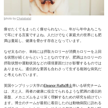
[photo by
Chalabala
]
痩せたくてもまったく痩せられない…。年がら年中あちこち
で耳にする言葉ですよね。人だけでなく家庭犬の世界にも肥
満は蔓延し、健康を脅かす存在となっています。
なぜ太るのか、単純には摂取カロリーが消費カロリーを上回
る状態が続くからということなのですが、肥満はカロリーの
摂取状態や運動状況などの環境要因だけが影響するものでは
ありません。遺伝的な要因も合わさって生ずる複雑な病気だ
と考えられています。
英国ケンブリッジ大学の
Eleanor Raffa博士
率いる研究チーム
は、犬と人、両者の健康に役立てられるような肥満の遺伝的
基盤、メカニズムをより深く理解するための研究を続けてい
ます。博士のチームが最初に着目したのは動物病院に訪れる