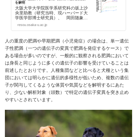
を解明
大阪大学大学院医学系研究科の坂上沙
央里助教（研究当時、現ハーバード大
学医学部博士研究員）、 岡田随象教
授（遺伝統計学 / 理化学研究所生命医
resou.osaka-u.ac.jp
科学研究センタ…【続きを読む】
人の重度の肥満や早期肥満（小児発症）の場合は、単一遺伝
子性肥満（一つの遺伝子の変異で肥満を発症するケース）で
ある場合が多いのですが、一般的に観察される肥満において
は身長と同じように多くの遺伝子の影響を受けていることは
前述したとおりです。人種集団などと比べると犬種という集
団においては明らかに遺伝的多様性が低いため、複数の遺伝
子が関与してくるような体質や気質などを解明するにあた
り、少ない解析対象（頭数）で特定の遺伝子変異を突き止め
やすいとされています。