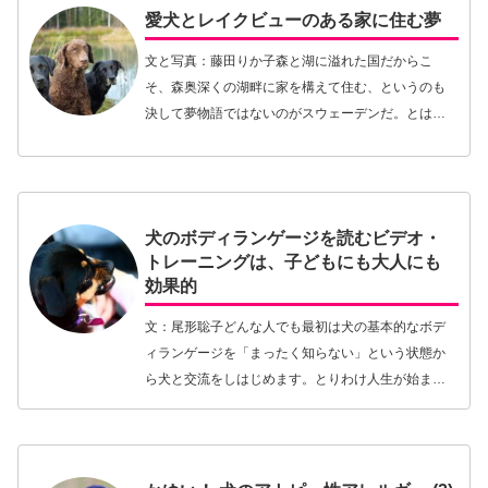
愛犬とレイクビューのある家に住む夢
文と写真：藤田りか子森と湖に溢れた国だからこ
そ、森奥深くの湖畔に家を構えて住む、というのも
決して夢物語ではないのがスウェーデンだ。とはい
え、それなりの物件ともなると庶民の手にはやはり
届きにくい。おまけに、今では岸辺の土地は岸保護
法 (Str…【続きを読む】
犬のボディランゲージを読むビデオ・
トレーニングは、子どもにも大人にも
効果的
文：尾形聡子どんな人でも最初は犬の基本的なボデ
ィランゲージを「まったく知らない」という状態か
ら犬と交流をしはじめます。とりわけ人生が始まっ
たばかりの小さな子どもたちにとっては、親や周囲
の大人たちからのアドバイスが犬とのかかわり方に
大きく影響…【続きを読む】