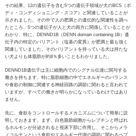
その結果、12の遺伝子を含む5つの遺伝子領域が犬のBCS（ボ
ディ・コンディショニング・スコア）と関連していることが
示されました。その中で人の肥満との遺伝的な関連性を調べ
たところ、5つの遺伝子が人と犬の両方に関係していることが
わかり、特に、DENND1B（DENN domain containing 1B）遺
伝子内の特定のバリアント（塩基の変異）が肥満と最も強く
関連していました。そのバリアントを持っている犬は持たな
い犬よりも体脂肪が約8％多いこともわかりました。
DENND1B遺伝子は主に細胞内でのシグナル伝達に関与する
働きを持ちます。特に脂肪細胞の中でエネルギーのバランス
や食欲の制御に関連する神経回路の調節に関わると言われて
いますが、すべての働きが明らかになっているわけではあり
ません。
先に、食欲をコントロールするメカニズムについて簡単に説
明しておきます。まず、白色脂肪細胞からレプチンと呼ばれ
るホルモンが分泌されると視床下部に作用し、そこからメラ
ノコルチンという食欲やエネルギー代謝の調節に関わるペプ