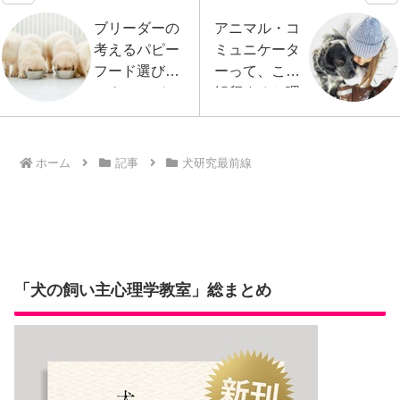
ブリーダーの
アニマル・コ
考えるパピー
ミュニケータ
フード選び〜
ーって、こう
スウェーデン
解釈すると理
のパピーフー
解できる…か
ド調査から
も！？
ホーム
記事
犬研究最前線
「犬の飼い主心理学教室」総まとめ