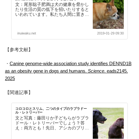
文：尾形聡子肥満は犬の健康を脅かし
たり生活の質の低下を招いたりすると
いわれています。私たち人間に置き換
えて考えてみれば、それは容易に想像
のつくことでしょう…【続きを読む】
inuiwaku.net
2019-01-29 09:30
【参考文献】
・
Canine genome-wide association study identifies DENND1B
as an obesity gene in dogs and humans.
Science
. eads2145.
2025
【関連記事】
コロコロとスリム、二つのタイプのラブラドー
ル・レトリーバー
文と写真：藤田りか子どちらがラブラ
ドール・レトリーバーでしょう？答
え：両方とも！先日、アシカのブリー
ダーの一人であるKさんのところに遊
びに行った折、新入り…【続きを読