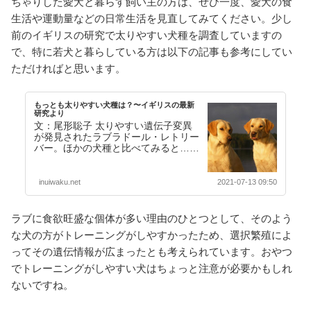
ちゃりした愛犬と暮らす飼い主の方は、ぜひ一度、愛犬の食
生活や運動量などの日常生活を見直してみてください。少し
前のイギリスの研究で太りやすい犬種を調査していますの
で、特に若犬と暮らしている方は以下の記事も参考にしてい
ただければと思います。
もっとも太りやすい犬種は？〜イギリスの最新
研究より
文：尾形聡子 太りやすい遺伝子変異
が発見されたラブラドール・レトリー
バー。ほかの犬種と比べてみると…？
「わかっているんだけどね、なかなか
痩せられないのよ……【続きを読む】
inuiwaku.net
2021-07-13 09:50
ラブに食欲旺盛な個体が多い理由のひとつとして、そのよう
な犬の方がトレーニングがしやすかったため、選択繁殖によ
ってその遺伝情報が広まったとも考えられています。おやつ
でトレーニングがしやすい犬はちょっと注意が必要かもしれ
ないですね。