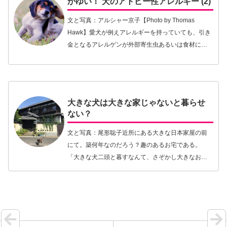
かゆい！ 犬のアトピー性アレルギー (2)
文と写真：アルシャー京子【Photo by Thomas
Hawk】愛犬が例えアレルギーを持っていても、引き
金となるアレルゲンが外部寄生虫あるいは食材によ
るものであればそれらを排除すればいい、季節的な
ものならばその時期だけでも若干の薬をうま…【続
きを読む】
大きな犬は大きな家じゃないと暮らせ
ない？
文と写真：尾形聡子近所にある大きな日本家屋の前
にて。築何年なのだろう？趣のあるお宅である。
「大きな犬二頭と暮すなんて、さぞかし大きなお家
に住んでいるのね」散歩をしていてよくかけられる
言葉のひとつだ。バブル期の、庭付き一戸建てで大
型犬と暮らす…【続きを読む】