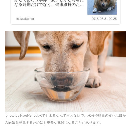
なる時期だけでなく、健康維持のため
には一年を通じて適切な体重を管理し
たいものです。世界…【続きを読む】
inuiwaku.net
2018-07-31 09:25
[photo by
Pixel-Shot
] 水でも太るなんて言わないで。水分摂取量の変化はほか
の病気を発見するためにも重要な兆候になることがあります。