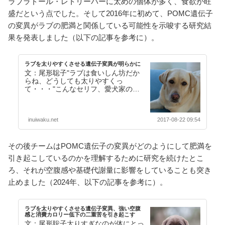
ラブラドール・レトリーバーに太めの個体が多く、食欲が旺
盛だという点でした。そして2016年に初めて、POMC遺伝子
の変異がラブの肥満と関係している可能性を示唆する研究結
果を発表しました（以下の記事を参考に）。
ラブを太りやすくさせる遺伝子変異が明らかに
文：尾形聡子"ラブは食いしん坊だか
らね、どうしても太りやすくっ
て・・・"こんなセリフ、愛犬家の方
ならば必ずどこかで耳にしたことがあ
るのではないでしょうか。…【続きを
読む】
inuiwaku.net
2017-08-22 09:54
その後チームはPOMC遺伝子の変異がどのようにして肥満を
引き起こしているのかを理解するために研究を続けたとこ
ろ、それが空腹感や基礎代謝量に影響をしていることも突き
止めました（2024年、以下の記事を参考に）。
ラブを太りやすくさせる遺伝子変異、強い空腹
感と消費カロリー低下の二重苦を引き起こす
文：尾形聡子太りすぎなのが体にとっ