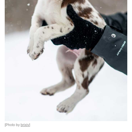
[Photo by
brixiv
]