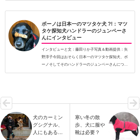
のみならずフィンランド、スウェーデンにおけるヘ
ラジカ猟に…【続きを読む】
ボーノは日本一のマツタケ犬 ?!：マツ
タケ探知犬ハンドラーのジュンペーさ
んにインタビュー
インタビューと文：藤田りか子写真＆動画提供：矢
野淳子今回はおそらく日本一のマツタケ探知犬、ボ
ーノそしてそのハンドラーのジュンペーさんについ
て紹介したい。ドッグダンスの世界にいる方ならド
ッグトレーナー、ジュンペーさんこと矢野淳子さん
そして愛犬…【続きを読む】
犬のカーミン
寒い冬の散
グシグナル、
歩、犬に服や
人にもある
靴は必要？
の？