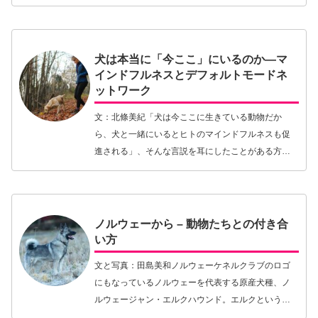
に犬がいても私はそれほど監視の目を強めておら
ず、すっかり気持ちを緩めていたのだ。発情期が終
わってしばら…【続きを読む】
犬は本当に「今ここ」にいるのか—マ
インドフルネスとデフォルトモードネ
ットワーク
文：北條美紀「犬は今ここに生きている動物だか
ら、犬と一緒にいるとヒトのマインドフルネスも促
進される」、そんな言説を耳にしたことがある方も
少なくないはず。尾形さんの記事、「犬との暮らし
に幸せを感じられないのはなぜ？〜研究が示した
『今ここ』を感…【続きを読む】
ノルウェーから – 動物たちとの付き合
い方
文と写真：田島美和ノルウェーケネルクラブのロゴ
にもなっているノルウェーを代表する原産犬種、ノ
ルウェージャン・エルクハウンド。エルクというの
はノルウェー語でヘラジカという意味。ノルウェー