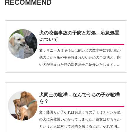
RECOMMEND
犬の咬傷事故の予防と対処、応急処置
について
文：サニーカミヤ今日は飼い犬の散歩中に飼い主が
他の犬から腕や手を咬まれないための予防法と、飼
い犬が咬まれた時の対処法をご紹介いたします。ま
ず、一般的に犬が人に傷を負わせるくらい強く咬む
ときの理由は下記の3つがあります。 縄張り意識によ
る攻撃…【続きを読む】
犬同士の喧嘩 – なんでうちの子が喧嘩
を？
文：藤田りか子それは突然うちの子ミミチャンが他
の犬に突然襲いかかってしまった。彼女はどちらか
というと人に対して恐怖を感じる犬だ。それで周り