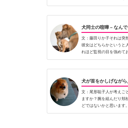
50…【続きを読む】
犬同士の喧嘩 – なん
文：藤田りか子それは突
彼女はどちらかというと
れほど監視の目を強めて
しばら…【続きを読む】
犬が首をかしげながら
文：尾形聡子人が考えご
ますか？腕を組んだり頬
どではないかと思います
ごとを…【続きを読む】