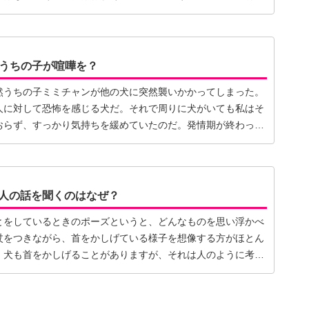
でうちの子が喧嘩を？
然うちの子ミミチャンが他の犬に突然襲いかかってしまった。
人に対して恐怖を感じる犬だ。それで周りに犬がいても私はそ
おらず、すっかり気持ちを緩めていたのだ。発情期が終わって
人の話を聞くのはなぜ？
とをしているときのポーズというと、どんなものを思い浮かべ
杖をつきながら、首をかしげている様子を想像する方がほとん
。犬も首をかしげることがありますが、それは人のように考え