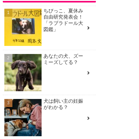
ちびっこ、夏休み
自由研究発表会！
「ラブラドール大
図鑑」
あなたの犬、ズー
ミーズしてる？
犬は飼い主の妊娠
がわかる？