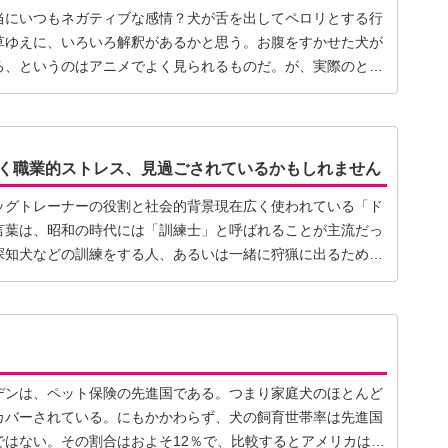
当にいつもネガティブな感情？犬が舌を出してペロリとする行
草ゆえに、いろいろ解釈があるかと思う。お腹をすかせた犬が
る、というのはアニメでよく見られるものだ。が、実際のとこ
く職業的ストレス、見過ごされているかもしれません
ッグトレーナーの役割と社会的背景現在広く使われている「ド
言葉は、昭和の時代には「訓練士」と呼ばれることが主流だっ
探知犬などの訓練をする人、あるいは一緒に狩猟に出るために
デンは、ペット保険の先進国である。つまり家庭犬のほとんど
カバーされている。にもかかわらず、犬の飼育世帯率は先進国
ではない。その割合はおよそ12％で、比較するとアメリカは約