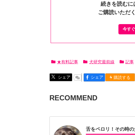
続きを読むに
ご購読いただ
今す
★有料記事
犬研究最前線
記事
シェア
シェア
購読する
RECOMMEND
舌をペロリ！その時の