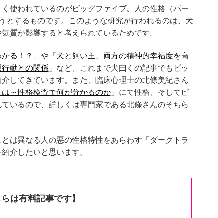
よく使われているのがビッグファイブ。人の性格（パー
ようとするものです。このような研究が行われるのは、犬
や気質が影響すると考えられているためです。
わかる！？
」や「
犬と飼い主、両方の精神的幸福度を高
題行動との関係
」など、これまで犬曰くの記事でもビッ
紹介してきています。また、臨床心理士の北條美紀さん
とは～性格検査で何が分かるのか
」にて性格、そしてビ
れているので、詳しくは専門家である北條さんのそちら
れとは異なる人の悪の性格特性をあらわす「ダークトラ
を紹介したいと思います。
ちらは有料記事です】