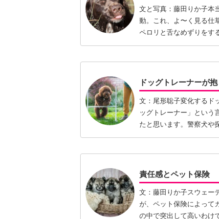
文と写真：藤田りか子本
動。これ、よ〜く見る仕
ペロリと舌なめずりをす
ろ、食…【続きを読む】
ドッグトレーナーが抱
文：尾形聡子変化するド
ッグトレーナー」という
たと思います。警察犬や
特別な…【続きを読む】
責任感とペット保険
文：藤田りか子スウェー
が、ペット保険によって
の中で突出して高いわけ