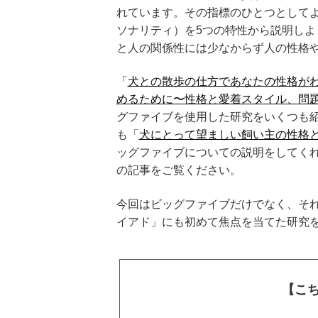
れています。その指標のひとつとして
ソナリティ）を5つの特性から説明し
と人の関係性には少なからず人の性格
「
犬との散歩の仕方であなたの性格が
めるために〜性格と愛着スタイル、問
グファイブを使用した研究をいくつも
も「
犬にとって望ましい飼い主の性格
ッグファイブについての説明をしてく
の記事をご覧ください。
今回はビッグファイブだけでなく、そ
イアド」にも初めて焦点を当てた研究
【こ