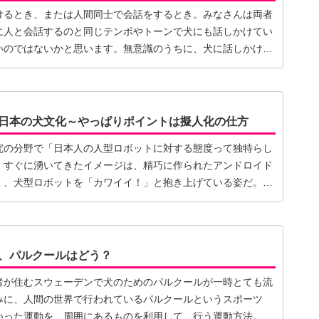
けるとき、または人間同士で会話をするとき。みなさんは両者
に人と会話するのと同じテンポやトーンで犬にも話しかけてい
いのではないかと思います。無意識のうちに、犬に話しかける
日本の犬文化～やっぱりポイントは擬人化の仕方
究の分野で「日本人の人型ロボットに対する態度って独特らし
。すぐに湧いてきたイメージは、精巧に作られたアンドロイド
く、犬型ロボットを「カワイイ！」と抱き上げている姿だ。も
、パルクールはどう？
者が住むスウェーデンで犬のためのパルクールが一時とても流
みに、人間の世界で行われているパルクールというスポーツ
いった運動を、周囲にあるものを利用して、行う運動方法。特