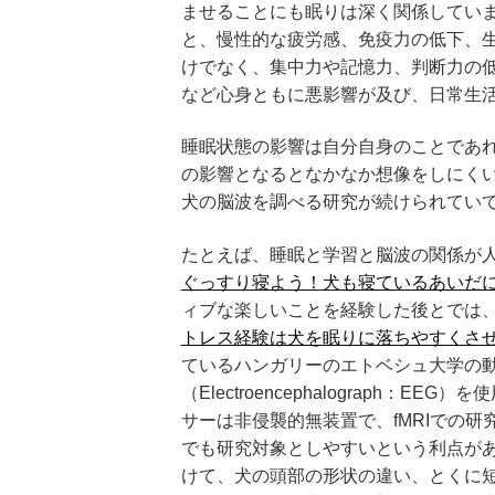
ませることにも眠りは深く関係してい
と、慢性的な疲労感、免疫力の低下、
けでなく、集中力や記憶力、判断力の
など心身ともに悪影響が及び、日常生
睡眠状態の影響は自分自身のことであ
の影響となるとなかなか想像をしにく
犬の脳波を調べる研究が続けられてい
たとえば、睡眠と学習と脳波の関係が
ぐっすり寝よう！犬も寝ているあいだ
ィブな楽しいことを経験した後とでは
トレス経験は犬を眠りに落ちやすくさ
ているハンガリーのエトベシュ大学の
（Electroencephalograph
サーは非侵襲的無装置で、fMRIでの
でも研究対象としやすいという利点が
けて、犬の頭部の形状の違い、とくに