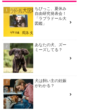
ちびっこ、夏休み
自由研究発表会！
「ラブラドール大
図鑑」
あなたの犬、ズー
ミーズしてる？
犬は飼い主の妊娠
がわかる？