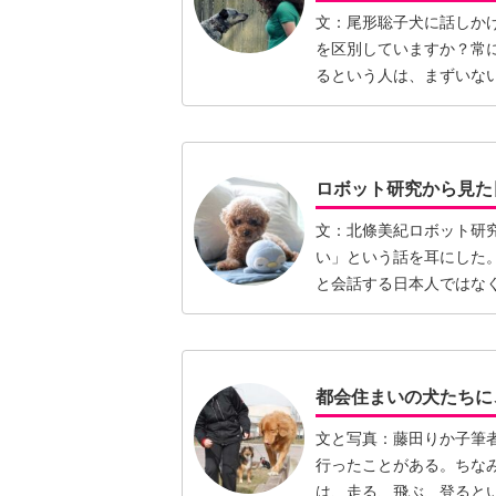
文：尾形聡子犬に話しか
を区別していますか？常
るという人は、まずいな
ときに…【続きを読む】
ロボット研究から見た
文：北條美紀ロボット研
い」という話を耳にした
と会話する日本人ではな
しかし…【続きを読む】
都会住まいの犬たちに
文と写真：藤田りか子筆
行ったことがある。ちな
は、走る、飛ぶ、登ると