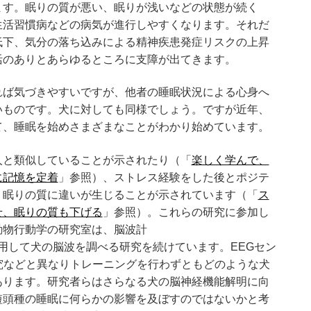
ます。眠りの質が悪い、眠りが浅いなどの状態が続く
生活習慣病などの病気が進行しやすくなります。それだ
低下、気分の落ち込みによる精神疾患発症リスクの上昇
活のありとあらゆるところに支障が出てきます。
れば気づきやすいですが、他者の睡眠状況による心身へ
いものです。犬に対しても同様でしょう。ですが近年、
て、睡眠を始めさまざまなことがわかり始めています。
人と類似していることが示されたり（「
楽しく学んで、
に記憶を定着
」参照）、ストレス経験をした後とポジテ
、眠りの質に違いが生じることが示されています（「
ス
せ、眠りの質も下げる
」参照）。これらの研究に参加し
動物行動学の研究室は、脳波計
：EEG）を使用して犬の脳波を調べる研究を続けています。EEGセン
研究などと異なりトレーニングを行わずともどのような犬
あります。研究者らはさらなる犬の脳神経機能解明に向
短頭種の睡眠に何らかの影響を及ぼすのではないかと考