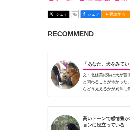
シェア
シェア
購読する
RECOMMEND
「あなた、犬をみてい
文：北條美紀私は犬が苦
と関わることが怖かった
らどう見えるかが異常に
ていな…【続きを読む】
高いトーンで感情豊か
ョンに役立っている