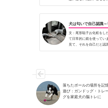
別な施設…【続きを読む
犬は匂いで自己認識～
文：尾形聡子お化粧をし
て日常的に鏡を使っていま
見て、それを自己だと認
も、鏡…【続きを読む】
落ちたボールの場所を記
遊び：ガンドッグ・トレ
グを家庭犬の脳トレに