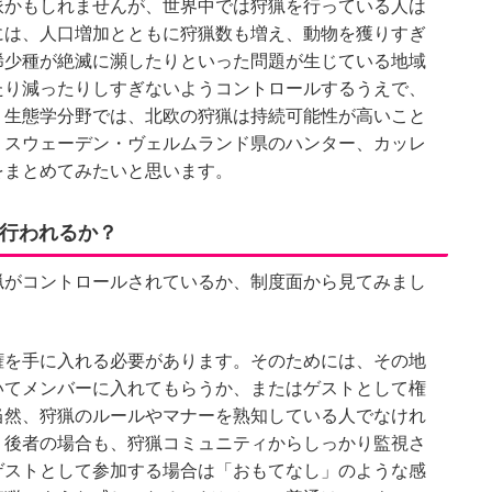
派かもしれませんが、世界中では狩猟を行っている人は
には、人口増加とともに狩猟数も増え、動物を獲りすぎ
稀少種が絶滅に瀕したりといった問題が生じている地域
たり減ったりしすぎないようコントロールするうえで、
。生態学分野では、北欧の狩猟は持続可能性が高いこと
、スウェーデン・ヴェルムランド県のハンター、カッレ
をまとめてみたいと思います。
行われるか？
猟がコントロールされているか、制度面から見てみまし
権を手に入れる必要があります。そのためには、その地
いてメンバーに入れてもらうか、またはゲストとして権
当然、狩猟のルールやマナーを熟知している人でなけれ
、後者の場合も、狩猟コミュニティからしっかり監視さ
ゲストとして参加する場合は「おもてなし」のような感