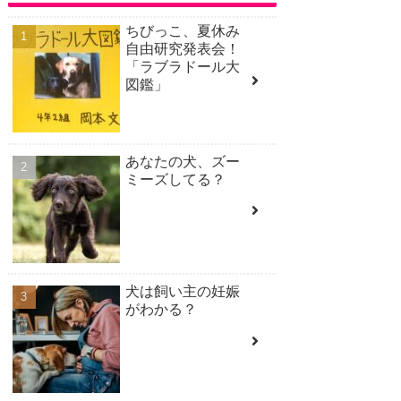
ちびっこ、夏休み
自由研究発表会！
「ラブラドール大
図鑑」
あなたの犬、ズー
ミーズしてる？
犬は飼い主の妊娠
がわかる？