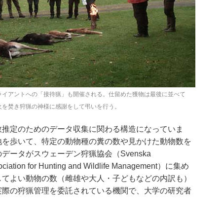
ライアントへの「接待猟」も開催される。仕留めた獲物は最後に並べて
火を焚き狩猟の神様に感謝をして弔いを行う。
数推定のためのデータ収集に関わる構造になっていま
地を歩いて、特定の動物種の糞の数や見かけた動物数を
ータがスウェーデン狩猟協会（Svenska
iation for Hunting and Wildlife Management）に集め
してよい動物の数（雌雄や大人・子どもなどの内訳も）
実際の狩猟管理を委託されている機関で、大学の研究者