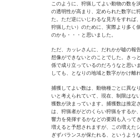
このように、狩猟してよい動物の数を
の透明性が高まり、定められた数字に
た。ただ逆にいじわるな見方をすれば
狩猟したい）のために、実際より多く
のかも・・・と思いました。
ただ、カッレさんに、だれかが嘘の報
想像ができないとのことでした。きっ
係で成り立っているのだろうなと思い
しても、となりの地域と数字がかけ離
捕獲してよい数は、動物種ごとに異な
いと考えられていて、現在、制限はな
獲数が決まっています。捕獲数は推定
は、狩猟者がどのくらい狩猟をするか
響力を発揮するかなどの要因も入って
増えると予想されますが、この増えた
ぎずバランスが保たれる、というよう