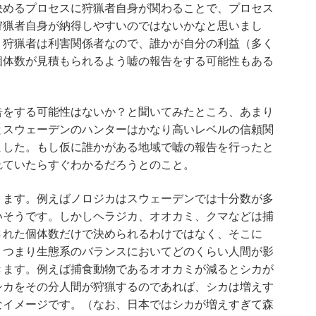
決めるプロセスに狩猟者自身が関わることで、プロセス
狩猟者自身が納得しやすいのではないかなと思いまし
、狩猟者は利害関係者なので、誰かが自分の利益（多く
個体数が見積もられるよう嘘の報告をする可能性もある
告をする可能性はないか？と聞いてみたところ、あまり
とスウェーデンのハンターはかなり高いレベルの信頼関
ました。もし仮に誰かがある地域で嘘の報告を行ったと
れていたらすぐわかるだろうとのこと。
ります。例えばノロジカはスウェーデンでは十分数が多
いそうです。しかしヘラジカ、オオカミ、クマなどは捕
された個体数だけで決められるわけではなく、そこに
、つまり生態系のバランスにおいてどのくらい人間が影
きます。例えば捕食動物であるオオカミが減るとシカが
シカをその分人間が狩猟するのであれば、シカは増えす
なイメージです。（なお、日本ではシカが増えすぎて森