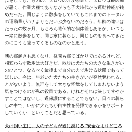
歩をしてきたものの、タロウの方が顕著だ。タロウは股関節
が悪く、作業犬種でありながらも子犬時代から運動神経が
鈍
めだった。
同じように散歩をしていてもこれまでのトータル
の運動量がハナよりもだいぶ少ないのだろう。年齢の違いは
たったの数ヶ月、もちろん遺伝的な個体差もあるが、いつも
一緒に散歩をして、同じ家に暮らし、同じものを食べてきた
のにこうも違ってくるものなのかと思う。
朝の寝起きも悪くなり、昼間も寝てばかりではあるけれど、
相変わらず散歩は大好きだ。散歩は犬たちの大きな生きがい
のひとつ、なるべく最後まで自分の力で歩ける状態であって
ほしい。今は、年老いた犬たちの生きがいが突然奪われるこ
とがないよう、無理をして大きな怪我をしてしまわないよう
気をつけるのが私の役目である。けれどそれは決して甘やか
すことではないし、過保護にすることでもない。日々の暮ら
しの中で、いかに犬たちが自主性を発揮できるかをサポート
していくか、ということだと思っている。
犬は飼い主に、人の子どもが親に感じる “安全なよりどころ