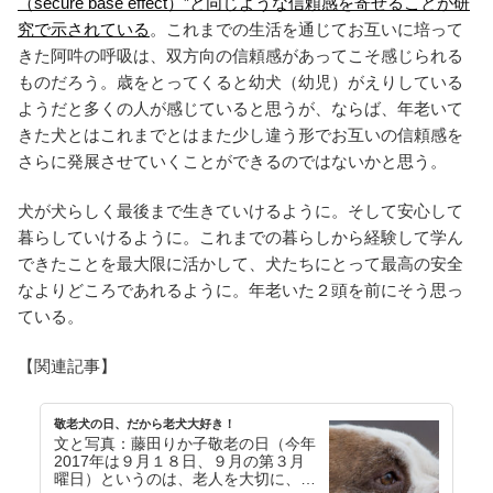
（secure base effect）”と同じような信頼感を寄せることが研
究で示されている
。これまでの生活を通じてお互いに培って
きた阿吽の呼吸は、双方向の信頼感があってこそ感じられる
ものだろう。歳をとってくると幼犬（幼児）がえりしている
ようだと多くの人が感じていると思うが、ならば、年老いて
きた犬とはこれまでとはまた少し違う形でお互いの信頼感を
さらに発展させていくことができるのではないかと思う。
犬が犬らしく最後まで生きていけるように。そして安心して
暮らしていけるように。これまでの暮らしから経験して学ん
できたことを最大限に活かして、犬たちにとって最高の安全
なよりどころであれるように。年老いた２頭を前にそう思っ
ている。
【関連記事】
敬老犬の日、だから老犬大好き！
文と写真：藤田りか子敬老の日（今年
2017年は９月１８日、９月の第３月
曜日）というのは、老人を大切に、そ