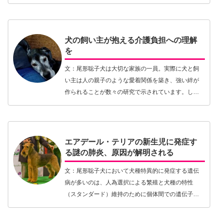
ていた、育児放棄されていた…というような言葉が
ネット記事に並ぶことは珍しくありません。その度
に、子ども…【続きを読む】
犬の飼い主が抱える介護負担への理解
を
文：尾形聡子犬は大切な家族の一員。実際に犬と飼
い主は人の親子のような愛着関係を築き、強い絆が
作られることが数々の研究で示されています。しか
し今の日本において、それは犬の飼い主の世界での
共通認識になってきていても、社会全体で見るとま
だまだでは…【続きを読む】
エアデール・テリアの新生児に発症す
る謎の肺炎、原因が解明される
文：尾形聡子犬において犬種特異的に発症する遺伝
病が多いのは、人為選択による繁殖と犬種の特性
（スタンダード）維持のために個体間での遺伝子が
似通っていることが大きな原因です。自然界ならば
ゆくゆくは淘汰されていくような遺伝子変異が犬種