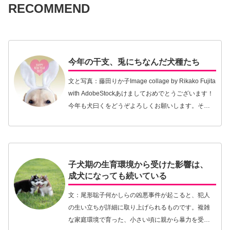
RECOMMEND
今年の干支、兎にちなんだ犬種たち
文と写真：藤田りか子Image collage by Rikako Fujita
with AdobeStockあけましておめでとうございます！
今年も犬曰くをどうぞよろしくお願いします。そし
て2023年は犬曰くアカデミー開校の年となります。
…【続きを読む】
子犬期の生育環境から受けた影響は、
成犬になっても続いている
文：尾形聡子何かしらの凶悪事件が起こると、犯人
の生い立ちが詳細に取り上げられるものです。複雑
な家庭環境で育った、小さい頃に親から暴力を受け