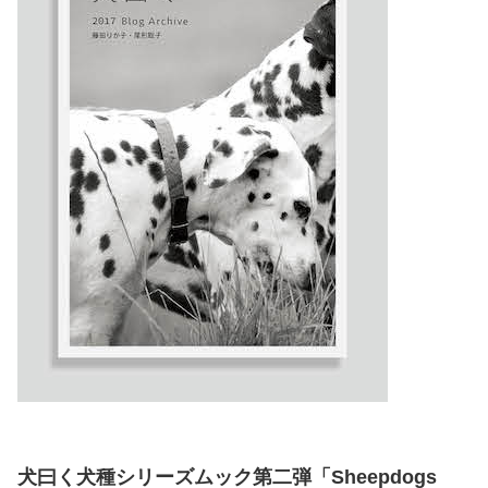
犬曰く犬種シリーズムック第二弾「Sheepdogs