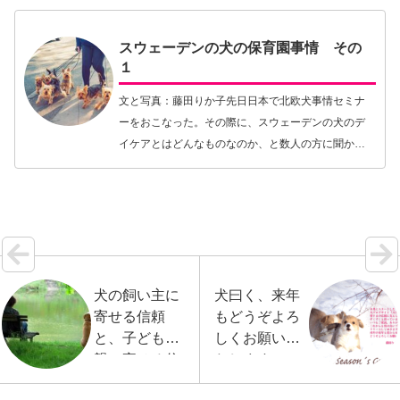
内で急激に広…【続きを読む】
スウェーデンの犬の保育園事情 その
１
文と写真：藤田りか子先日日本で北欧犬事情セミナ
ーをおこなった。その際に、スウェーデンの犬のデ
イケアとはどんなものなのか、と数人の方に聞かれ
た。たまたま犬の保育園で働く方がセミナーに多く
参加していたためだろうと思われる。犬のデイケア
とは、「犬…【続きを読む】
犬の飼い主に
犬曰く、来年
寄せる信頼
もどうぞよろ
と、子どもの
しくお願いい
親に寄せる信
たします！
頼の類似性