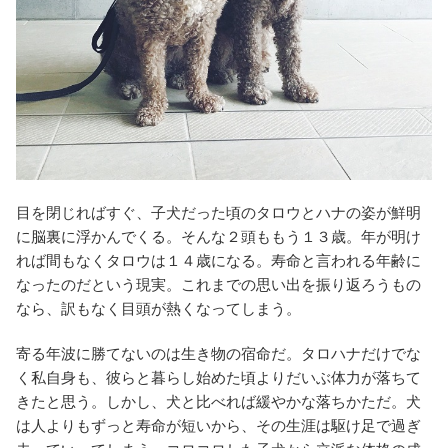
目を閉じればすぐ、子犬だった頃のタロウとハナの姿が鮮明
に脳裏に浮かんでくる。そんな２頭ももう１３歳。年が明け
れば間もなくタロウは１４歳になる。寿命と言われる年齢に
なったのだという現実。これまでの思い出を振り返ろうもの
なら、訳もなく目頭が熱くなってしまう。
寄る年波に勝てないのは生き物の宿命だ。タロハナだけでな
く私自身も、彼らと暮らし始めた頃よりだいぶ体力が落ちて
きたと思う。しかし、犬と比べれば緩やかな落ちかただ。犬
は人よりもずっと寿命が短いから、その生涯は駆け足で過ぎ