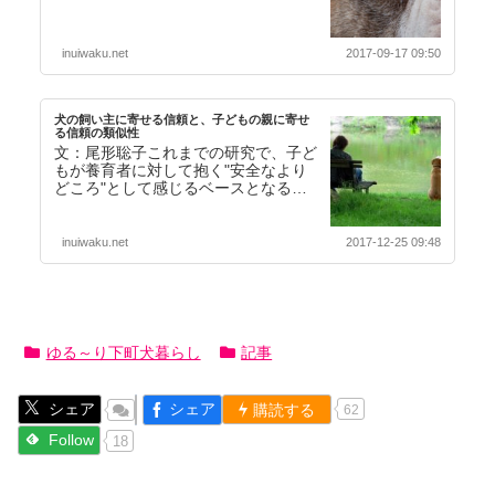
してその生きてきた経験や知恵を敬お
う、という意図で…【続きを読む】
inuiwaku.net
2017-09-17 09:50
犬の飼い主に寄せる信頼と、子どもの親に寄せ
る信頼の類似性
文：尾形聡子これまでの研究で、子ど
もが養育者に対して抱く"安全なより
どころ"として感じるベースとなる愛
着を、犬も同じように飼い主に対して
持っていることが示…【続きを読む】
inuiwaku.net
2017-12-25 09:48
ゆる～り下町犬暮らし
記事
シェア
シェア
購読する
62
Follow
18