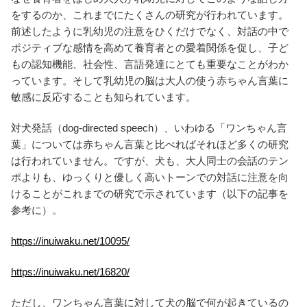
をするのか、これまでにたくさんの研究が行われています。
前述したように乳幼児の注意をひくだけでなく、対話の中で
ポジティブな感情を高めて養育者との愛着関係を促し、子ど
もの認知機能、社会性、言語発達にとても重要なことがわか
っています。そして乳幼児の脳は大人の使う赤ちゃん言葉に
敏感に反応することも知られています。
対犬発話（dog-directed speech）、いわゆる「ワンちゃん言
葉」については赤ちゃん言葉と比べればそれほど多くの研究
は行われていません。ですが、犬も、大人同士の会話のテン
ポよりも、ゆっくりと優しく高いトーンでの対話に注意を向
けることがこれまでの研究で示されています（以下の記事を
参考に）。
https://inuiwaku.net/10095/
https://inuiwaku.net/16820/
ただし、ワンちゃん言葉に対して犬の脳で何が起きているの