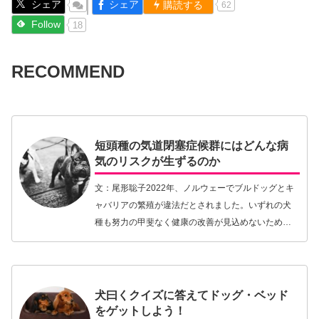
シェア
シェア
購読する
62
Follow
18
RECOMMEND
短頭種の気道閉塞症候群にはどんな病
気のリスクが生ずるのか
文：尾形聡子2022年、ノルウェーでブルドッグとキ
ャバリアの繁殖が違法だとされました。いずれの犬
種も努力の甲斐なく健康の改善が見込めないため、
そのような動物を繁殖させること自体が福祉に反す
ると判断されたからです。ただし、短頭種の健康問
題に関…【続きを読む】
犬曰くクイズに答えてドッグ・ベッド
をゲットしよう！