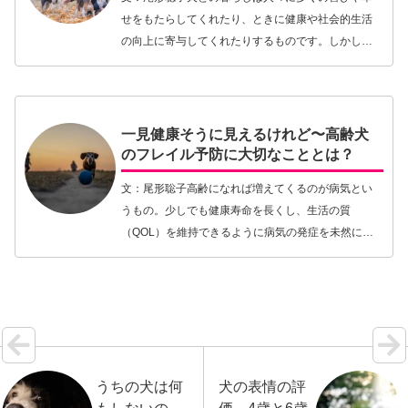
せをもたらしてくれたり、ときに健康や社会的生活
の向上に寄与してくれたりするものです。しかし一
方で、慢性疾患を患う犬の世話が長年にわたれば、
経済的な負担が大きいだけでなく、時間的な制約や
感情面への…【続きを読む】
一見健康そうに見えるけれど〜高齢犬
のフレイル予防に大切なこととは？
文：尾形聡子高齢になれば増えてくるのが病気とい
うもの。少しでも健康寿命を長くし、生活の質
（QOL）を維持できるように病気の発症を未然に防
いだり、病気を重篤化させないようなるべく早く発
見しようとする予防医療の取り組みが広く行われて
います。人だ…【続きを読む】
うちの犬は何
犬の表情の評