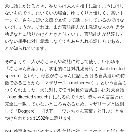
犬に話しかけるとき、私たちは大人を相手に話すようにはし
ないものです。たいていの場合、ゆっくりと優しく、高いト
ーンで、さらに短い文節で区切って話しをしているのではな
いでしょうか。それは、まだ言語能力が未発達な人の乳児や
幼児などに語りかけるときと似ていて、言語能力が発達して
いない相手に対し意識しなくてもあらわれる話し方であるこ
とが知られています。
そのような、人が赤ちゃんや幼児に対して使う、いわゆる
「赤ちゃん言葉」は、学術的には対乳児発話（infant-directed
speech）といい、母親が赤ちゃんに話しかける言葉遣いの特
徴であることから「マザリーズ（motherese）」という言葉も
つくられました。犬に対して使う同種の言葉遣いは対犬発話
（dog-directed speech）になるのですが、赤ちゃん言葉とは
完全に一致していないところもあるため、マザリーズと区別
して「Doggerel」（以下、「ワンちゃん言葉」と呼ぶ）と名
づけられたのは
1982年
に遡ります。
なぜ養育者をはじめ大人が乳幼児に対してこのような話し方