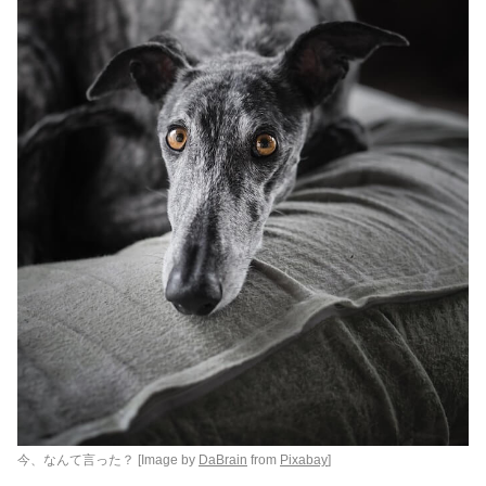
今、なんて言った？ [Image by
DaBrain
from
Pixabay
]