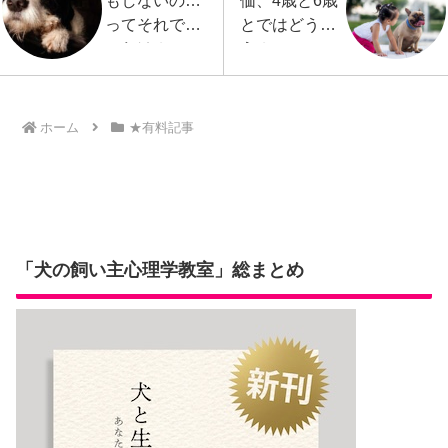
もしないの…
価、4歳と6歳
ってそれでい
とではどう違
いわけ？
う？
ホーム
★有料記事
「犬の飼い主心理学教室」総まとめ