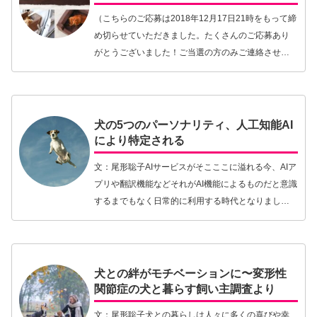
（こちらのご応募は2018年12月17日21時をもって締
め切らせていただきました。たくさんのご応募あり
がとうございました！ご当選の方のみご連絡させて
いただきますことご了承くださいませ。クイズの正
解は文末に赤字で出してありますので、クイズだ
け…【続きを読む】
犬の5つのパーソナリティ、人工知能AI
により特定される
文：尾形聡子AIサービスがそこここに溢れる今、AIア
プリや翻訳機能などそれがAI機能によるものだと意識
するまでもなく日常的に利用する時代となりまし
た。AI技術が利用されている分野のひとつが医療。人
だけでなく獣医療においてもAI技術を導入する…【続
きを読む】
犬との絆がモチベーションに〜変形性
関節症の犬と暮らす飼い主調査より
文：尾形聡子犬との暮らしは人々に多くの喜びや幸