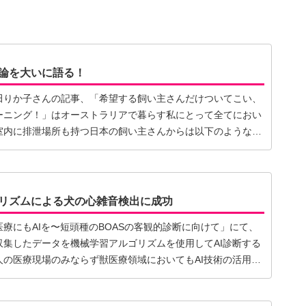
論を大いに語る！
田りか子さんの記事、「希望する飼い主さんだけついてこい、
ーニング！」はオーストラリアで暮らす私にとって全てにおい
室内に排泄場所も持つ日本の飼い主さんからは以下のような意
ゴリズムによる犬の心雑音検出に成功
療にもAIを〜短頭種のBOASの客観的診断に向けて」にて、
収集したデータを機械学習アルゴリズムを使用してAI診断する
人の医療現場のみならず獣医療領域においてもAI技術の活用…