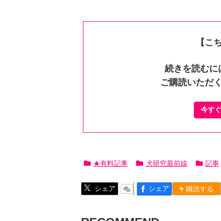
【こ
続きを読むに
ご購読いただ
今す
★有料記事
犬研究最前線
記事
シェア
シェア
購読する