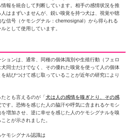
る情報を統合して判断しています。相手の感情状況を推
る人はまずいませんが、鋭い嗅覚を持つ犬は、視覚や聴
号（ケモシグナル：chemosignal）から得られる
ールとして使用しています。
ーションは、通常、同種の個体識別や生殖行動（フェロ
は犬同士だけでなく、その優れた嗅覚を使って人の個体
とを結びつけて感じ取っていることが近年の研究により
ったとも言えるのが「
犬は人の感情を嗅ぎとり、その感
究です。恐怖を感じた人の脇汗や呼気に含まれるケモシ
動を増加させ、逆に幸せを感じた人のケモシグナルを嗅
ることが示されました。
るケモシグナル認識は