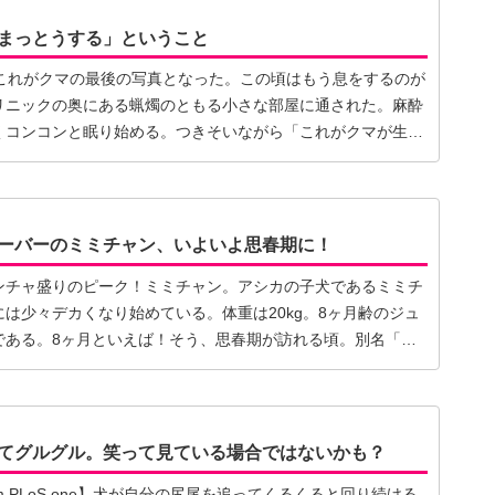
まっとうする」ということ
。これがクマの最後の写真となった。この頃はもう息をするのが
リニックの奥にある蝋燭のともる小さな部屋に通された。麻酔
くコンコンと眠り始める。つきそいながら「これがクマが生き
ーバーのミミチャン、いよいよ思春期に！
ンチャ盛りのピーク！ミミチャン。アシカの子犬であるミミチ
は少々デカくなり始めている。体重は20kg。8ヶ月齢のジュ
である。8ヶ月といえば！そう、思春期が訪れる頃。別名「反
てグルグル。笑って見ている場合ではないかも？
rom PLoS one】犬が自分の尻尾を追ってくるくると回り続ける