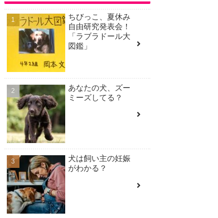
ちびっこ、夏休み
自由研究発表会！
「ラブラドール大
図鑑」
あなたの犬、ズー
ミーズしてる？
犬は飼い主の妊娠
がわかる？