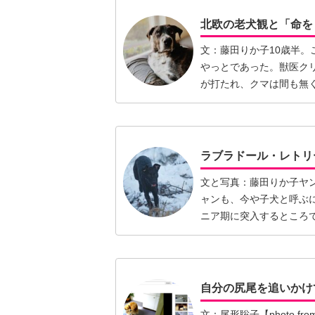
北欧の老犬観と「命を
文：藤田りか子10歳半
やっとであった。獣医ク
が打たれ、クマは間も無
てい…【続きを読む】
ラブラドール・レトリ
文と写真：藤田りか子ヤ
ャンも、今や子犬と呼ぶに
ニア期に突入するところ
抗…【続きを読む】
自分の尻尾を追いかけ
文：尾形聡子【photo f