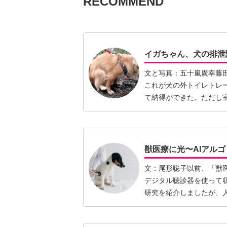
RECOMMEND
イガちゃん、犬の排泄
文と写真：五十嵐廣幸藤
これが犬の外トイレトレ
て納得ができた。ただし
見を聞…【続きを読む】
獣医療に光〜AIアル
文：尾形聡子以前、「獣医
デジタル聴診器を使って
研究を紹介しましたが、
【続きを読む】