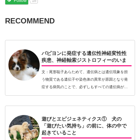
Follow
18
RECOMMEND
パピヨンに発症する遺伝性神経変性性
疾患、神経軸索ジストロフィーのいま
文：尾形聡子あらためて、遺伝病とは遺伝現象を担
う物質である遺伝子や染色体の異常が原因となり発
症する病気のことで、必ずしもすべての遺伝病が親
から子へと伝えられるものではありません。です
が、通常その多くは親から子へと伝えられる遺伝物
質が原因とな…【続きを読む】
遊びとエピジェネティクス① 犬の
「遊びたい気持ち」の前に、体の中で
起きていること