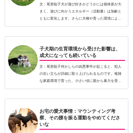
文：尾形聡子犬が遊び好きかどうかには個体差が大
きく、遊びに向かうエネルギー（活動量）は加齢と
ともに変化します。さらに犬種や育った環境によっ
て、「何に遊びのスイッチが入りやすいか」も違っ
てきます。くわえて、犬が遊ぼうとするかどうか
は、飼い主の…【続きを読む】
子犬期の生育環境から受けた影響は、
成犬になっても続いている
文：尾形聡子何かしらの凶悪事件が起こると、犯人
の生い立ちが詳細に取り上げられるものです。複雑
な家庭環境で育った、小さい頃に親から暴力を受け
ていた、育児放棄されていた…というような言葉が
ネット記事に並ぶことは珍しくありません。その度
に、子ども…【続きを読む】
お宅の愛犬事情：マウンティング考
察、その腰を振る運動をやめてくださ
いな