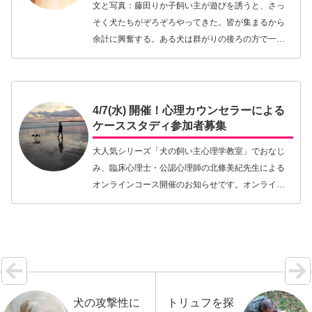
文と写真：藤田りか子飼い主が遊びを誘うと、さっ
そく犬たちがぞろぞろやってきた。皆が集まるから
余計に興奮する。ある犬は群がりの後ろの方で一匹
を捕まえ、マウンティングを始めた（写真右、矢印
の犬）。マウンティング。他の犬に乗る、あるいは
人間の脚を…【続きを読む】
4/7(水) 開催！心理カウンセラーによる
ケーススタディ参加者募集
大人気シリーズ「犬の飼い主心理学教室」でおなじ
み、臨床心理士・公認心理師の北條美紀先生による
オンラインコース開催のお知らせです。オンライン
コースは2本立てになっています。・ケーススタディ
（ZOOMを使いリアルタイムでディスカッション）・
オン…【続きを読む】
犬の攻撃性に
トリュフを探