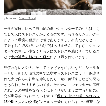
[photo from
Adobe Stock
]
一般の家庭に比べて自由度の低いシェルターでの生活は、え
てして犬にストレスがかかるものです。もちろんシェルター
によって環境の程度には差はありますし、家庭だからといっ
て必ずしも環境がいいわけではありません。ですが、シェル
ターでの生活が少なくとも犬にストレスを感じさせているこ
とは
犬の被毛を解析した研究
により示されています。
見慣れない人や犬、そしてさまざまなにおいなど、シェルタ
ーという新しい環境の中で急増するストレスにより、保護さ
れた犬は自らの行動を抑制したり、逆に誇張するなどの変化
をあらわしたりするものです。そのため、シェルターに保護
された犬の福祉をなるべく低下させないようにするための研
究が世界的に行われています（「
優しく撫でて話しかける～
15分間の人との交流がシェルター犬にもたらすいい影響
」な