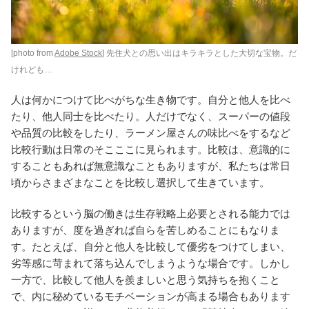
[photo from
Adobe Stock
] 先住犬との思い出はキラキラとした大切な宝物。だ
けれども…
人は何かにつけて比べがちな生き物です。自分と他人を比べ
たり、他人同士を比べたり。人だけでなく、スーパーの値段
や品質の比較をしたり、ラーメン屋さんの味比べをするなど
比較行動は日常のそこここに見られます。比較は、意識的に
することもあれば無意識なこともありますが、私たちは常日
頃からさまざまなことを比較し選択して生きています。
比較するという脳の働きは生存戦略上必要とされる能力では
ありますが、度を過ぎれば自らを苦しめることにもなりま
す。たとえば、自分と他人を比較して優劣をつけてしまい、
劣等感に苛まれて落ち込んでしまうような場合です。しかし
一方で、比較して他人を羨ましいと思う気持ちを抱くこと
で、内に秘めているモチベーションが高まる場合もあります