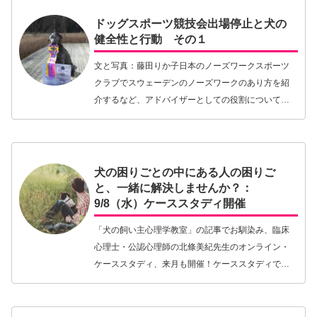
たきのシン…【続きを読む】
ドッグスポーツ競技会出場停止と犬の
健全性と行動 その１
文と写真：藤田りか子日本のノーズワークスポーツ
クラブでスウェーデンのノーズワークのあり方を紹
介するなど、アドバイザーとしての役割についてい
る。そこでの経験と、それから全く別の話としてミ
ミチャンがスウェーデンで競技会出場停止となった
経緯を２シ…【続きを読む】
犬の困りごとの中にある人の困りご
と、一緒に解決しませんか？：
9/8（水）ケーススタディ開催
「犬の飼い主心理学教室」の記事でお馴染み、臨床
心理士・公認心理師の北條美紀先生のオンライン・
ケーススタディ、来月も開催！ケーススタディでは
参加者の皆さんにご提供いただいた事例をもとに、
北條先生が心理学的視点から毎回テーマを設定しま
す。ちなみ…【続きを読む】