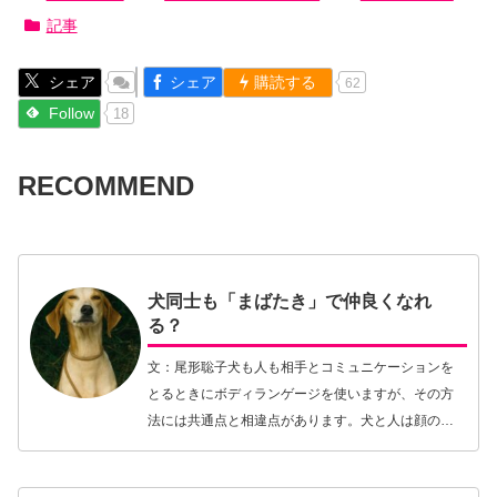
記事
シェア
シェア
購読する
62
Follow
18
RECOMMEND
犬同士も「まばたき」で仲良くなれ
る？
文：尾形聡子犬も人も相手とコミュニケーションを
とるときにボディランゲージを使いますが、その方
法には共通点と相違点があります。犬と人は顔の形
が違うため、表情の使い方は異なるものの、顔の表
情を感情の伝達に使う点では共通しています。まば