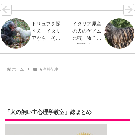
トリュフを探
イタリア原産
す犬、イタリ
の犬のゲノム
アから その
比較、牧羊犬
１
vs狩猟犬
ホーム
★有料記事
「犬の飼い主心理学教室」総まとめ