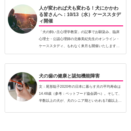
人が変われば犬も変わる！犬にかかわ
る皆さんへ：10/13（水）ケーススタデ
ィ開催
「犬の飼い主心理学教室」の記事でお馴染み、臨床
心理士・公認心理師の北條美紀先生のオンライン・
ケーススタディ、もれなく来月も開催いたします！
ケーススタディでは参加者の皆さんにご提供いただ
いた事例をもとに、北條先生が心理学的視点から毎
回テーマを…【続きを読む】
犬の歯の健康と認知機能障害
文：尾形聡子2020年の日本に暮らす犬の平均寿命は
14.48歳（参考：ペットフード協会調べ）。そして、
半数以上の犬が、犬のシニア期といわれる7歳以上に
属しているという結果がでています。飼い主にとっ
て、愛犬の寿命が長くなるのは嬉しい反面、老化…
【続きを読む】