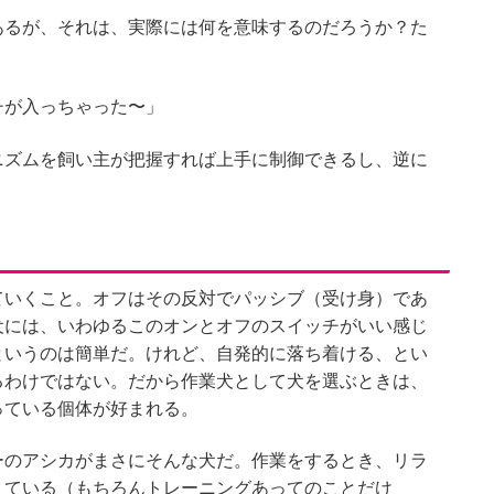
あるが、それは、実際には何を意味するのだろうか？た
。
チが入っちゃった〜」
ニズムを飼い主が把握すれば上手に制御できるし、逆に
。
ていくこと。オフはその反対でパッシブ（受け身）であ
犬には、いわゆるこのオンとオフのスイッチがいい感じ
というのは簡単だ。けれど、自発的に落ち着ける、とい
るわけではない。だから作業犬として犬を選ぶときは、
っている個体が好まれる。
ーのアシカがまさにそんな犬だ。作業をするとき、リラ
えている（もちろんトレーニングあってのことだけ