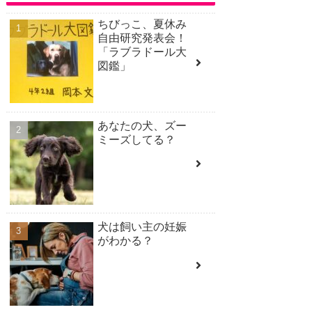
ちびっこ、夏休み
自由研究発表会！
「ラブラドール大
図鑑」
あなたの犬、ズー
ミーズしてる？
犬は飼い主の妊娠
がわかる？