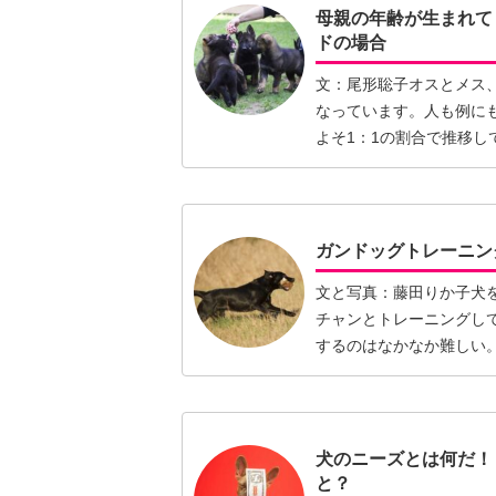
母親の年齢が生まれて
ドの場合
文：尾形聡子オスとメス
なっています。人も例に
よそ1：1の割合で推移
ずつ…【続きを読む】
ガンドッグトレーニン
文と写真：藤田りか子犬
チャンとトレーニングし
するのはなかなか難しい
いも大…【続きを読む】
犬のニーズとは何だ！
と？