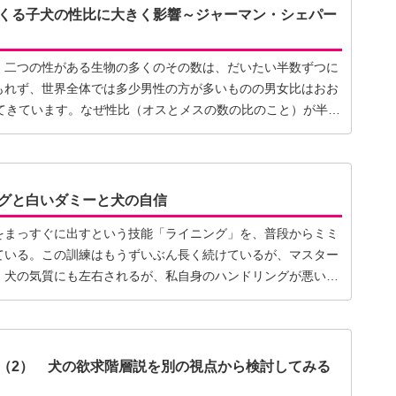
くる子犬の性比に大きく影響～ジャーマン・シェパー
、二つの性がある生物の多くのその数は、だいたい半数ずつに
もれず、世界全体では多少男性の方が多いものの男女比はおお
してきています。なぜ性比（オスとメスの数の比のこと）が半数
グと白いダミーと犬の自信
をまっすぐに出すという技能「ライニング」を、普段からミミ
ている。この訓練はもうずいぶん長く続けているが、マスター
。犬の気質にも左右されるが、私自身のハンドリングが悪いせ
（2） 犬の欲求階層説を別の視点から検討してみる