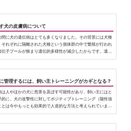
す犬の皮膚病について
の間に犬の遺伝病はとても多くなりました。その背景には犬種
、それぞれに隔離された犬種という個体群の中で繁殖が行われ
遺伝子プールが狭まり遺伝的多様性が減少したからです。遺伝
に管理するには、飼い主トレーニングがカギとなる？
動は人やほかの犬に危害を及ぼす可能性があり、飼い主にはと
界的に、犬の攻撃性に対してポジティブトレーニング（陽性強
ことは今やもっとも効果的で人道的な方法と考えられていま
】