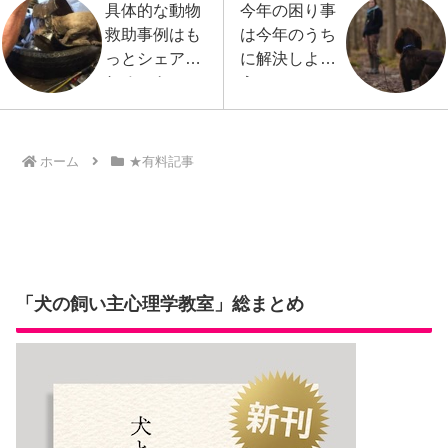
具体的な動物
今年の困り事
救助事例はも
は今年のうち
っとシェアさ
に解決しよ
れるべき
う！：
12/15（水）
ケーススタデ
ィ開催
ホーム
★有料記事
「犬の飼い主心理学教室」総まとめ