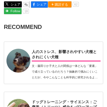
シェア
シェア
購読する
62
Follow
18
RECOMMEND
人のストレス、影響されやすい犬種と
されにくい犬種
文：藤田りか子犬と人の関係は一体どんな「要素」
で成り立っているのだろう？抽象的で掴みにくいこ
とだが、今やこんなことも科学的に研究されるよう
になっている。それは犬の社会認知学の発展に負う
ところが大きい。社会的動物なら持っている他個体
に対する「…【続きを読む】
ドッグトレーニング・サイエンス：ご