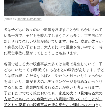
[photo by
Donnie Ray Jones
]
犬は子どもに数々のいい影響を及ぼすことが明らかにされて
いる一方で、子どもを咬んでしまうことも多く、世界的に問
題とされて久しい状態が続いています。特に、皮膚が柔らか
く身長の低い子どもは、大人と比べて重傷を負いやすく、時
に死亡事故に繋がってしまうこともあります。
各国で起こる犬の咬傷事故の多くは自宅で発生していて、子
どもにいたっては8割近くにもなるとの報告があります。子ど
もは慣れ親しんだ犬ならばと、やたらと触ったりちょっかい
を出したり、嫌がる犬のボディランゲージを読めなかったり
するために、家庭内で咬まれることが多いと考えられます。
子どもだけでなく親においても、
家庭の犬より見知らぬ犬の
方が子どもにとって危険だという意識が働いていることが、
子どもの家庭での咬傷事故が後を絶たない理由のひとつ
とな