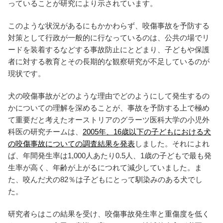
っていることが研究により示されています。
このような状況があるにもかかわらず、咬傷事故を予防する
対策として行政が一般的に行なっているのは、公共の場でリ
ードを装着するなどする事故防止にとどまり、子どもや保護
者に対する教育とその長期的な観察研究が不足しているのが
現状です。
犬の咬傷事故がどのような理由でどのようにして発生するの
かについての理解を深めることが、事故を予防する上で極め
て重要だと考えたオーストリアのグラーツ医科大学の小児外
科医の研究チームは、
2005年、16歳以下の子どもにおける犬
の咬傷事故についての調査結果を発表
しました。それによれ
ば、年間発生率は1,000人あたり0.5人、1歳の子どもで最も発
生率が高く、年齢が上がるにつれて減少していました。ま
た、咬んだ犬の82％は子どもにとって馴染みのある犬でし
た。
研究者らはこの結果を受け、咬傷事故発生率と重傷度を低く