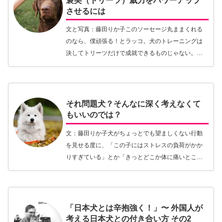
褒美（トリーツ）威力をパワーアップ
させるには
文と写真：藤田りか子このソーセージ丸ままくれる
のなら、僕頑張る！とラッコ。犬のトレーニングは
決してトリーツだけで成就できるものじゃない。け
れど、行動の完璧な学習を目指すのであれば、やは
りトリーツご褒美の威力は見逃すことはできない。
一方で、フ…【続きを読む】
それ問題犬？そんなに深く考えなくて
もいいのでは？
文：藤田りか子犬がちょっとでも望ましくない行動
を見せる度に、「この子にはストレスの負荷がかか
りすぎている」とか「きっとどこか体に痛いところ
があるかもしれない」というような深ーい理由をつ
けたがる人がいる。仮にAさんとしておこう。Aさん
は絶対に…【続きを読む】
「日本犬とは辛抱強く！」〜 外国人が
考える日本犬との付き合い方 その2