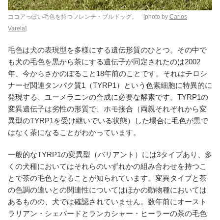
ココアっぽい毛色を持つフレンチ・ブルドッグ。 [photo by
Carlos
Varela
]
毛色は犬の表現型を多様にする遺伝形質のひとつ。その中で
も犬の毛色を黒から茶にする遺伝子が同定されたのは2002
年、今からさかのぼること18年前のことです。それはチロシ
ナーゼ関連タンパク質1（TYRP1）という色素細胞に特異的に
発現する、ユーメラニンの合成に必要な酵素です。TYRP1の
変異遺伝子は劣性の形質で、ホモ接合（両親それぞれから変
異型のTYRP1を受け継いでいる状態）した場合に毛色が黒で
はなく茶になることがわかっています。
一般的なTYRP1の変異型（バリアント）には3タイプあり、多
くの犬種においてはそれらのいずれかの組み合わせを持つこ
とで茶の毛色となることが知られています。変異タイプと茶
の色調の違いとの関連性についてはほかの動物種においては
あるものの、犬では確認されていません。数年前にオースト
ラリアン・シェパードとランカシャー・ヒーラーの茶の毛色