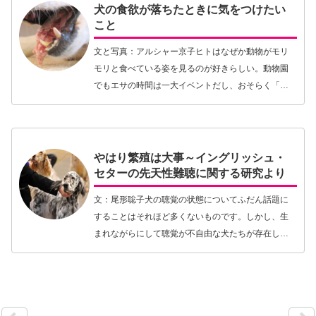
犬の食欲が落ちたときに気をつけたい
こと
文と写真：アルシャー京子ヒトはなぜか動物がモリ
モリと食べている姿を見るのが好きらしい。動物園
でもエサの時間は一大イベントだし、おそらく「食
べる」という行動は命の源として見ている側の心理
の奥底に何か響くものがあるのだろう。そして飼い
主は往々に…【続きを読む】
やはり繁殖は大事～イングリッシュ・
セターの先天性難聴に関する研究より
文：尾形聡子犬の聴覚の状態についてふだん話題に
することはそれほど多くないものです。しかし、生
まれながらにして聴覚が不自由な犬たちが存在して
いる現実があります。犬の聴覚の異常には大きく、
先天性の場合と後天性の場合とがあります。そして
先天性の多…【続きを読む】