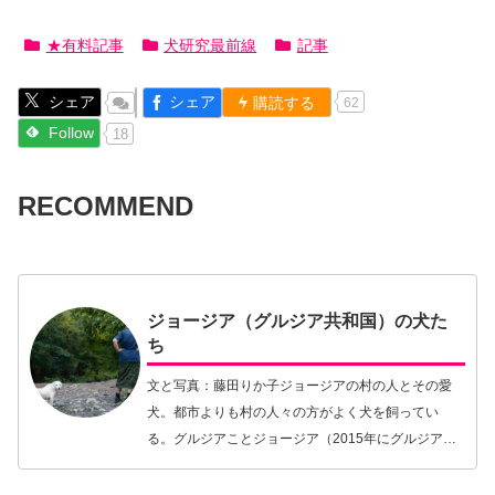
★有料記事
犬研究最前線
記事
シェア
シェア
購読する
62
Follow
18
RECOMMEND
ジョージア（グルジア共和国）の犬た
ち
文と写真：藤田りか子ジョージアの村の人とその愛
犬。都市よりも村の人々の方がよく犬を飼ってい
る。グルジアことジョージア（2015年にグルジアは
日本ではジョージアという名で記されることになっ
た）を訪れたのは今から10年前の2008年のこと。そ