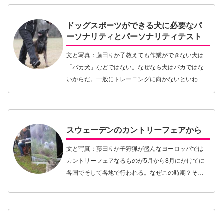
の…【続きを読む】
ドッグスポーツができる犬に必要なパ
ーソナリティとパーソナリティテスト
文と写真：藤田りか子教えても作業ができない犬は
「バカ犬」などではない。なぜなら犬はバカではな
いからだ。一般にトレーニングに向かないといわれ
るサイトハウンドも、学習力は素晴らしい。そもそ
も犬とはとても頭のいい動物なのである。ならば、
どの犬だっ…【続きを読む】
スウェーデンのカントリーフェアから
文と写真：藤田りか子狩猟が盛んなヨーロッパでは
カントリーフェアなるものが5月から8月にかけてに
各国でそして各地で行われる。なぜこの時期？それ
は、秋の猟期に入る前だから！猟期に入れば、皆、
週末は猟で忙しく、フェアに行く暇がない。そし
て、猟期を…【続きを読む】