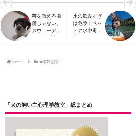
芸を教える場
水の飲みすぎ
所じゃない、
は危険！ペッ
スウェーデン
トの水中毒事
のパピー教
故ついて
室 その３
リラックスト
レーニング
ホーム
★有料記事
「犬の飼い主心理学教室」総まとめ