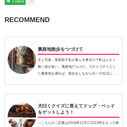
Follow
18
RECOMMEND
裏路地散歩をつづけて
文と写真：尾形聡子私が暮らす東京の下町はとかく
狭い道が多い。裏路地だらけだ。ゴチャゴチャとし
た裏路地を通れば、散歩をしながら日々の生活にま
つわるいろんな景色が見えてきて飽きることがな
い。なによりも、裏路地が多くていいのは、目的地
が同じであっ…【続きを読む】
犬曰くクイズに答えてドッグ・ベッド
をゲットしよう！
（こちらのご応募は2018年12月17日21時をもって締