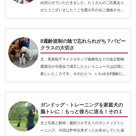
め切らせていただきました。たくさんのご応募あり
がとうございました！ご当選の方のみご連絡させて
いただきますことご了承くださいませ。クイズの正
解は文末に赤字で出してありますので、クイズだ
け…【続きを読む】
8週齢規制の陰で忘れられがち？パピー
クラスの大切さ
文：尾形聡子マイクロチップ義務化などの改正動物
愛護法が今国会で成立したというニュースは記憶に
新しいところです。そのひとつ、いわゆる8週齢に満
たない子犬の販売規制も、天然記念物として指定さ
れている日本犬以外には適用されることになりまし
た。なぜ…【続きを読む】
ガンドッグ・トレーニングを家庭犬の
脳トレに：もっと後ろに送る！その１
文と写真と動画：藤田りか子久々のガンドッグトレ
ーニング。今回は昨年以来ずっとお休みしていた遠