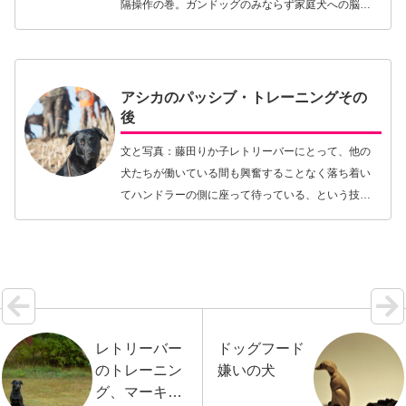
隔操作の巻。ガンドッグのみならず家庭犬への脳ト
レとしても是非取り入れていただきたい。ひょっと
してゴルフに似てないか、ガンドッグ競技レトリー
バーのガン…【続きを読む】
アシカのパッシブ・トレーニングその
後
文と写真：藤田りか子レトリーバーにとって、他の
犬たちが働いている間も興奮することなく落ち着い
てハンドラーの側に座って待っている、という技は
何にもまして大事、というのは先日「パッシブ・ト
レーニング」でお話しした通りだ。アシカが割合
「ピーピー」…【続きを読む】
レトリーバー
ドッグフード
のトレーニン
嫌いの犬
グ、マーキン