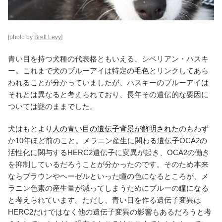
[photo by
Brett Levy
]
青い目を持つ犬種の代表格ともいえる、シベリアン・ハスキ
ー。これまで犬のブルーアイは特定の毛色とリンクしてあら
われることが分かっていましたが、ハスキーのブルーアイは
それとは異なると考えられており、長年その遺伝的な要因に
ついては謎のままでした。
犬はもとより
人の青い目の遺伝子背景が解明された
のもわず
か10年ほど前のこと。メラニン産生に関わる遺伝子OCA2の
活性化に関与するHERC2遺伝子に変異が起き、OCA2の働き
を抑制しているだろうことが分かったのです。そのため本来
ならブラウンやヘーゼルといった瞳の色になるところが、メ
ラニン色素の産生量が減ってしまうためにブルーの瞳になる
と考えられています。ただし、青い目を作る遺伝子変異は
HERC2だけではなく他の遺伝子変異の影響もあるだろうと考