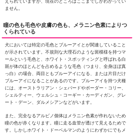
えられていますが、現在のところはここまでしかわかってい
ません。
瞳の色も毛色や皮膚の色も、メラニン色素によりつ
くられている
犬においては特定の毛色とブルーアイとが関連していること
が示されています。不規則な大理石のような斑模様を持つマ
ールという毛色と、ホワイト・スポッティングと呼ばれる白
斑が体のほとんどを占めるような毛色（つまり、全身ほぼ真
っ白）の場合、両目ともブルーアイになる、または片目だけ
ブルーアイになることがあるのです。ブルーアイを持つ犬種
には、オーストラリアン・シェパードやボーダー・コリー、
シェルティー、ウェルシュ・コーギー・カーディガン、グレ
ート・デーン、ダルメシアンなどがいます。
また、完全なるアルビノ個体はメラニン色素が作れないため
瞳の色が赤くなります。瞳に走る血管が透けて見えるためで
す。しかしホワイト・ドーベルマンのようにわずかにでもメ