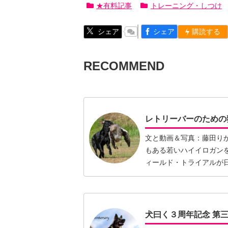
★有料記事
トレーニング・しつけ
シェア
シェア
購読する
RECOMMEND
レトリーバーのための
文と動画＆写真：藤田り
もある若いハイイロガン
ィールド・トライアルが
くの国…【続きを読む】
犬曰く３周年記念 第