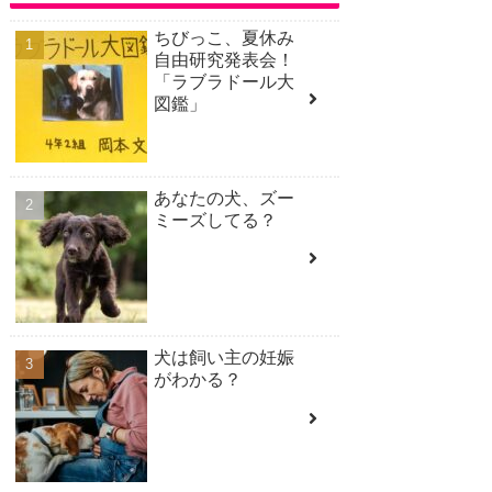
ちびっこ、夏休み
自由研究発表会！
「ラブラドール大
図鑑」
あなたの犬、ズー
ミーズしてる？
犬は飼い主の妊娠
がわかる？