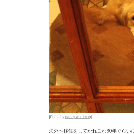
[Photo by
nancy waldman]
海外へ移住をしてかれこれ30年ぐらい