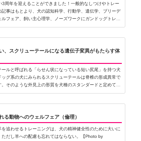
い3周年を迎えることができました！一般的なしつけやトレー
の記事はもとより、犬の認知科学、行動学、遺伝学、ブリーデ
ェルフェア、飼い主心理学、ノーズワークにガンドッグトレー
い、スクリューテールになる遺伝子変異がもたらす体
テールと呼ばれる「らせん状になっている短い尻尾」を持つ犬
ドッグ系の犬にみられるスクリューテールは脊椎の形成異常で
す。そのような外見上の形質を犬種のスタンダードと定めてい
れる動物へのウェルフェア（倫理）
羊を追わせるトレーニングは、犬の精神健全性のために大いに
ただし羊への配慮も忘れてはならない。【Photo by