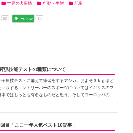
世界の犬事情
行動・生態
記事
Follow
18
62
狩猟技能テストの種類について
か子猟技テストに備えて練習をするアシカ。およそ３ｋｇほど
を回収する。レトリーバーのスポーツについてはイギリスのフ
日本ではもっとも有名なものだと思う。そしてヨーロッパの多
三回目「ここ一年人気ベスト10記事」