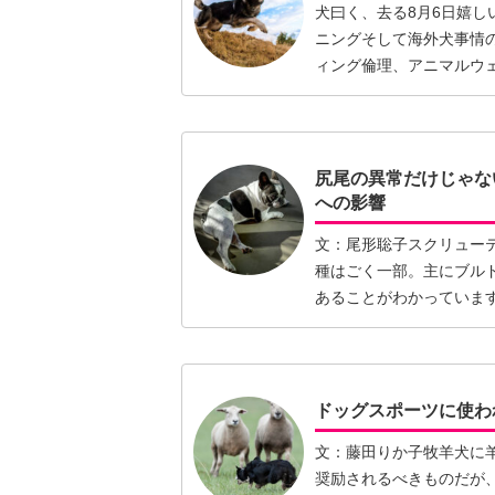
犬曰く、去る8月6日嬉し
ニングそして海外犬事情
ィング倫理、アニマルウ
ニン…【続きを読む】
尻尾の異常だけじゃな
への影響
文：尾形聡子スクリュー
種はごく一部。主にブル
あることがわかっていま
るのは…【続きを読む】
ドッグスポーツに使わ
文：藤田りか子牧羊犬に
奨励されるべきものだが、