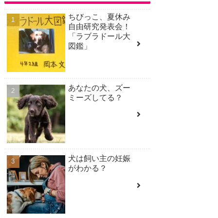
ちびっこ、夏休み
自由研究発表会！
「ラブラドール大
図鑑」
あなたの犬、ズー
ミーズしてる？
犬は飼い主の妊娠
がわかる？