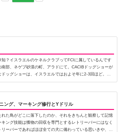
知？イスラエルのケネルクラブってFCIに属しているんです
南部、ネゲブ砂漠の町、アラドにて。CACIBドッグショーが
ドッグショーは、イスラエルではおよそ年に2-3回ほど。…
ニング、マーキング修行とYドリル
たれた鳥がどこに落下したのか、それをきちんと観察して記憶
ーキング技能は獲物の回収を専門とするレトリーバーにはなく
トリーバーであればほぼ全ての犬に備わっている思いきや、ア