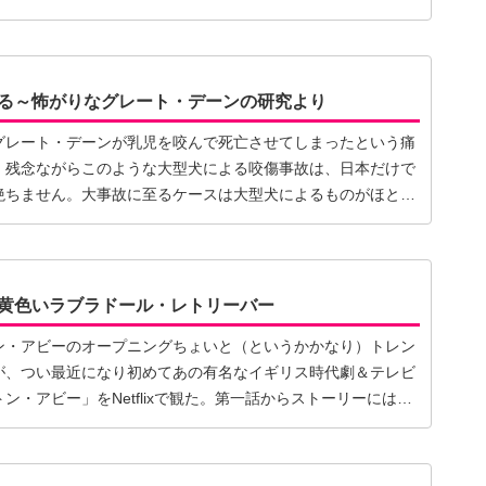
る～怖がりなグレート・デーンの研究より
グレート・デーンが乳児を咬んで死亡させてしまったという痛
。残念ながらこのような大型犬による咬傷事故は、日本だけで
絶ちません。大事故に至るケースは大型犬によるものがほとん
黄色いラブラドール・レトリーバー
ン・アビーのオープニングちょいと（というかかなり）トレン
が、つい最近になり初めてあの有名なイギリス時代劇＆テレビ
ン・アビー」をNetflixで観た。第一話からストーリーには…