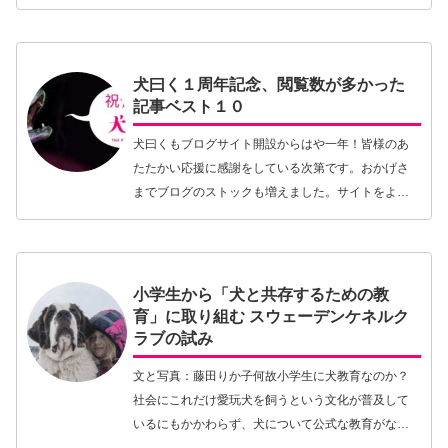
年代後半にアメリカで「カーミングシグナル」とい
うコンセプトが犬に関わる人々の間で大いに沸いた
ことがあ…【続きを読む】
犬曰く１周年記念、閲覧数が多かった
記事ベスト１０
犬曰くもブログサイト開設からはや一年！皆様のあ
たたかい応援に感謝をしている次第です。おかげさ
までブログのストックも増えました。サイトをより
有効利用してもらうために、より良質のブログを多
くの方の目に触れてもらうために、一周年記念とし
てPV数（…【続きを読む】
小学生から「犬と共存するための教
育」に取り組む スウェーデンケネルク
ラブの試み
文と写真：藤田りか子何故小学生に犬教育なのか？
社会にこれだけ愛玩犬を飼うという文化が普及して
いるにもかかわらず、犬について公式な教育がな