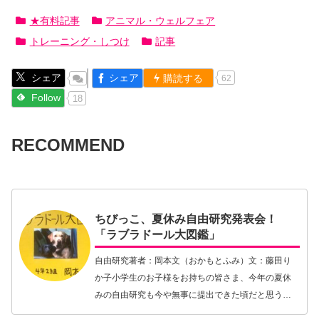
★有料記事
アニマル・ウェルフェア
トレーニング・しつけ
記事
シェア
シェア
購読する
62
Follow
18
RECOMMEND
ちびっこ、夏休み自由研究発表会！
「ラブラドール大図鑑」
自由研究著者：岡本文（おかもとふみ）文：藤田り
か子小学生のお子様をお持ちの皆さま、今年の夏休
みの自由研究も今や無事に提出できた頃だと思う。
さてちびっこたちはどんなテーマで今年の研究をさ