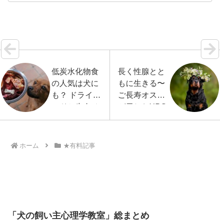
い、というのも不思議だ。交通法規についてなら、
基本的なことは小学校ですでに教えられる。同様に
犬についても…【続きを読む】
低炭水化物食
長く性腺とと
の人気は犬に
もに生きる〜
も？ ドライフ
ご長寿オス犬
ードと生肉ベ
が示したHPG
ース食で比べ
軸の重要性
たエネルギー
代謝
ホーム
★有料記事
「犬の飼い主心理学教室」総まとめ