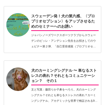
れたのだろう？自由に課題を選べるからこそ、アサ
ガオの成長…【続きを読む】
スウェーデン発！犬の第六感、〈プロ
プリオセプション〉をアップさせるた
めのセミナーへのお誘い
ジャパンノーズワークスポーツクラブからスウェー
デンのピッレ・アンデション先生をお招きしてのウ
ェビナー第２弾、「自己受容感覚（プロプリオセプ
ション）とノーズワーク」が8月23日開催決定です。
通訳は犬曰くでお馴染みの藤田りか子さん。五感に
続く第…【続きを読む】
犬のカーミングシグナル 〜 単なるスト
レスの表れ？それともコミュニケーシ
ョン？ その１
文と写真：藤田りか子鼻をぺろり。犬のカーミング
シグナル？それとも単なるストレスの表れ？カーミ
ングシグナル、アカデミックな世界で検証される90