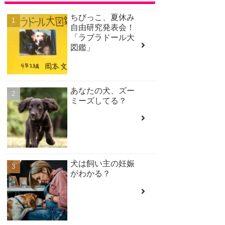
ちびっこ、夏休み
自由研究発表会！
「ラブラドール大
図鑑」
あなたの犬、ズー
ミーズしてる？
犬は飼い主の妊娠
がわかる？