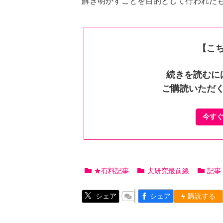
解き明かすことを目的として行われた
【こ
続きを読むに
ご購読いただ
今す
★有料記事
犬研究最前線
記事
シェア
シェア
購読する