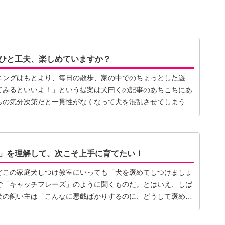
ひと工夫、楽しめていますか？
ニングはもとより、毎日の散歩、家の中でのちょっとした遊
てみるといいよ！」という提案は犬曰くの記事のあちこちにあ
らの気分次第だと一貫性がなくなって犬を混乱させてしまうら
】
」を理解して、次こそ上手に育てたい！
どこの家庭犬しつけ教室にいっても「犬を褒めてしつけましょ
で「キャッチフレーズ」のように聞くものだ。とはいえ、しば
犬の飼い主は「こんなに悪戯ばかりするのに、どうして褒める