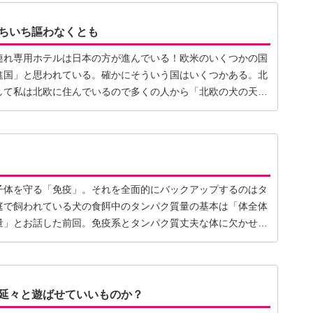
ちいち謳わなくとも
連れ専用ホテルは日本の方が進んでいる！欧米のいくつかの国
進国」と思われている。確かにそういう国はいくつかある。北
して私は北欧に住んでいるので多くの人から「北欧の犬の天国
子体を守る「免疫」。それを全面的にバックアップするのはタ
庭で飼われている犬の食餌中のタンパク質量の基本は「体全体
量」とお話した前回。免疫系とタンパク質丈夫な体に欠かせな
延々と遊ばせていいものか？