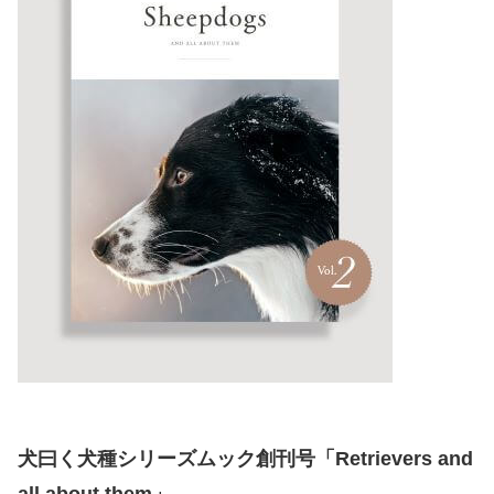
犬曰く犬種シリーズムック創刊号「Retrievers and
all about them」