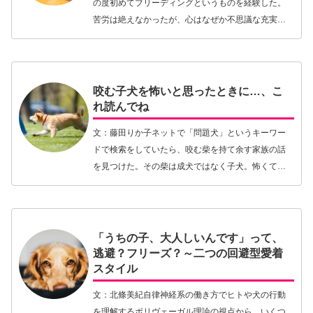
の度初めてブリーディングというものを経験した。
苦労は絶えなかったが、心はなぜか不思議な充実感
に満たされていた。この感情はなんぞや、と考えて
いた折に先週公開した北條美紀さんの記事「犬を飼
うと幸せに…【続きを読む】
咬む子犬を怖いと思ったときに…、こ
れ読んでね
文：藤田りか子ネットで「問題犬」というキーワー
ドで検索をしていたら、咬む柴を持て余す家族の話
を見つけた。その柴は成犬ではなく子犬。怖くて家
族がソファの上へ避難するということであった。似
たようなケースを知人のドッグトレーナーからもち
ょうど聞い…【続きを読む】
「うちの子、大人しいんです」って、
逃避？フリーズ？～二つの回避型愛着
スタイル
文：北條美紀自律神経系の働き方でヒトや犬の行動
を理解するポリヴェーガル理論の視点から、いくつ