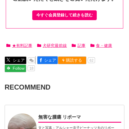
今すぐ会員登録して続きを読む
★有料記事
犬研究最前線
記事
食・健康
シェア
シェア
購読する
62
Follow
18
RECOMMEND
無害な腫瘍 リポーマ
文と写真：アルシャー京子ピーナッツ大のリポー