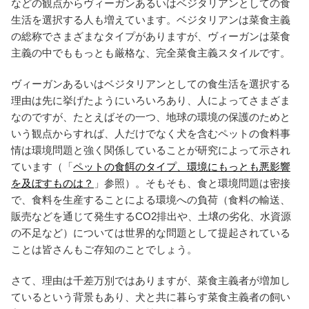
などの観点からヴィーガンあるいはベジタリアンとしての食
生活を選択する人も増えています。ベジタリアンは菜食主義
の総称でさまざまなタイプがありますが、ヴィーガンは菜食
主義の中でももっとも厳格な、完全菜食主義スタイルです。
ヴィーガンあるいはベジタリアンとしての食生活を選択する
理由は先に挙げたようにいろいろあり、人によってさまざま
なのですが、たとえばその一つ、地球の環境の保護のためと
いう観点からすれば、人だけでなく犬を含むペットの食料事
情は環境問題と強く関係していることが研究によって示され
ています（「
ペットの食餌のタイプ、環境にもっとも悪影響
を及ぼすものは？
」参照）。そもそも、食と環境問題は密接
で、食料を生産することによる環境への負荷（食料の輸送、
販売などを通じて発生するCO2排出や、土壌の劣化、水資源
の不足など）については世界的な問題として提起されている
ことは皆さんもご存知のことでしょう。
さて、理由は千差万別ではありますが、菜食主義者が増加し
ているという背景もあり、犬と共に暮らす菜食主義者の飼い