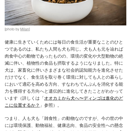
[photo by
Milan
]
健康に生きていくためには毎日の食生活が重要なことのひと
つであるのは、私たち人間も犬も同じ。犬も人も元を辿れば
肉食中心の動物であったものの、環境の変化や大型動物の絶
滅に伴い、植物性の食品も摂取するようになりました。特に
犬は、家畜化に伴いさまざまな社会的認知能力を進化させた
だけでなく、食生活を取り巻く環境に対しても人との暮らし
において適応を高める方向、すなわちでんぷんを消化する能
力を獲得する方向へと遺伝的に進化してきたことがわかって
います（詳しくは「
オオカミから犬へ〜ディンゴは進化のど
こに位置するか？
」参照）。
つまり、人も犬も「雑食性」の動物なのですが、今の世の中
には環境保護、動物福祉、健康志向、食品の安全性への懸念