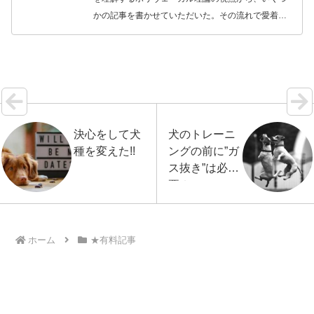
かの記事を書かせていただいた。その流れで愛着ス
タイルについて考えると、いろいろなことが分かり
やすくなる。犬種などの遺伝的要因によって特徴づ
けられる気…【続きを読む】
決心をして犬
犬のトレーニ
種を変えた!!
ングの前に”ガ
ス抜き”は必
要？
ホーム
★有料記事