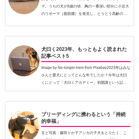
マ。うちの犬が8歳の頃、胸の一番深い部分に小豆大
のリポーマ（脂肪腫）を発見し、とうとう高齢の域
に片足を突っこんだことを感じた。あれから4年経っ
た今、薄い皮膚の下でプニプニしていたリポーマ
は、小豆大…【続きを読む】
犬曰く2023年、もっともよく読まれた
記事ベスト5
Image by No-longer-here from Pixabay2023年はみな
さんと愛犬にとってどんな年でしたか？今年は犬曰
くにとって「犬曰くアカデミー」初開講という記念
すべき年となりました。ウェビナーには50名を超え
るさまざまな…【続きを読む】
ブリーディングに携わるという「持続
的幸福」
文と写真：藤田りか子アシカの子犬をとりたく、こ