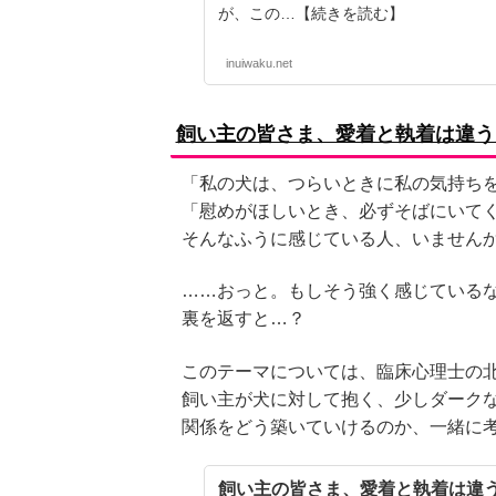
が、この…【続きを読む】
inuiwaku.net
飼い主の皆さま、愛着と執着は違う
「私の犬は、つらいときに私の気持ち
「慰めがほしいとき、必ずそばにいて
そんなふうに感じている人、いません
……おっと。もしそう強く感じている
裏を返すと…？
このテーマについては、臨床心理士の
飼い主が犬に対して抱く、少しダーク
関係をどう築いていけるのか、一緒に
飼い主の皆さま、愛着と執着は違