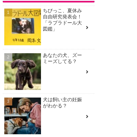
ちびっこ、夏休み
自由研究発表会！
「ラブラドール大
図鑑」
あなたの犬、ズー
ミーズしてる？
犬は飼い主の妊娠
がわかる？