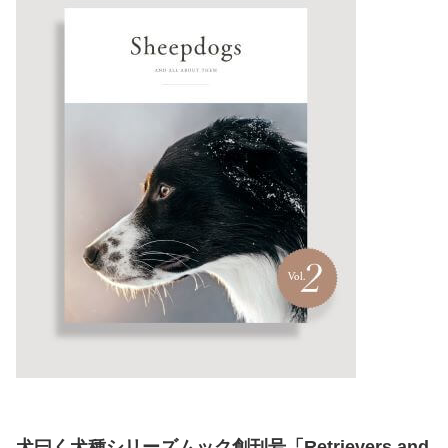
犬曰く犬種シリーズムック創刊号「Retrievers and