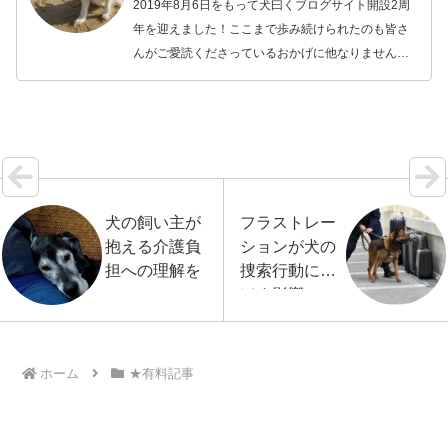
2019年8月6日をもって犬曰くブログサイト開設2周
年を迎えました！ここまで歩み続けられたのも皆さ
んがご愛読くださっているおかげに他なりません。
今月8月は2周年記念月間として週に1度4週間に渡
り、これまでに犬曰くで掲載した記事の中でもっと
も…【続きを読む】
犬の飼い主が
フラストレー
抱える介護負
ションが犬の
担への理解を
捜索行動に及
ぼす影響
ホーム
★有料記事