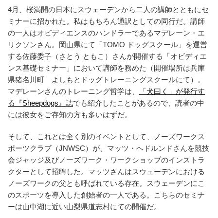
4月、桜満開の日本にスウェーデンから二人の講師とともにセ
ミナーに招かれた。私はもちろん通訳としての同行だ。講師
の一人はオビディエンスのハンドラーであるマデレーン・エ
リクソンさん。岡山県にて「TOMO ドッグスクール」を運営
する佐藤委子（さとう ともこ）さんが開催する「オビディエ
ンス基礎セミナー」において講師を務めた（開催場所は兵庫
県猪名川町 よしもとドッグトレーニングスクールにて）。
マデレーンさんのトレーニング哲学は、
「犬曰く」が発行す
る『Sheepdogs』誌
でも紹介したことがあるので、読者の中
には彼女をご存知の方も多いはずだ。
そして、これとは全く別のイベントとして、ノーズワークス
ポーツクラブ（JNWSC）が、マッツ・ヘドルンドさんを競技
会ジャッジ及びノーズワーク・ワークショップのインストラ
クターとして招聘した。マッツさんはスウェーデンにおける
ノーズワークの父とも呼ばれている存在。スウェーデンにこ
のスポーツを導入した創始者の一人である。こちらのセミナ
ーは山中湖に近い山梨県道志村にての開催だ。