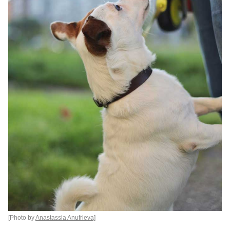
[Photo by
Anastassia Anufrieva]