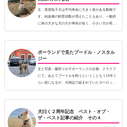
文：尾形聡子犬は平均寿命に大きく差がある動物で
す。純血種の飼育頭数が増えたこともあり、一般的
に体の大きな犬の方が寿命が短く、小さい方が長い
ということはよく知られるようになりました。なぜ
犬における寿命に差があるのかについてはわからな
いことが多…【続きを読む】
ポーランドで見たプードル・ノスタル
ジー
文と写真：藤田りか子ポーランドの古都、クラクフ
にて。あえてプードルを飼うということもう15年ぐ
らい前になるが、犬雑誌で組まれていたヨーロッパ
犬紀行の取材でポーランドを訪れたことがある。目
的は南部カルパチア山脈系で活躍する牧畜番犬を見
ること。…【続きを読む】
犬曰く２周年記念 ベスト・オブ・
ザ・ベスト記事の紹介 その４