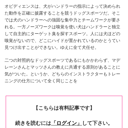
オビディエンスは、犬がハンドラーの指示によって決められ
た動作を正確に披露することを競うドッグスポーツだ。そこ
では犬のハンドラーへの強固な集中力とチームワークが要さ
れる。一方ノーズワークは嗅覚を使い犬はハンドラーと独立
して自主的にターゲット臭を探すスポーツ。人には犬ほどの
嗅覚がないので、どこにハイドが置かれているのかとうてい
見つけ出すことができない。ゆえに全て犬任せ。
二つの対照的なドッグスポーツであるにもかかわらず、マデ
レーンさんとマッツさんの教えに共通する原則があることに
気がついた。というか、どちらのインストラクターもトレー
ニングの仕方について全く同じことを
【こちらは有料記事です】
続きを読むには
「ログイン」
して下さい。