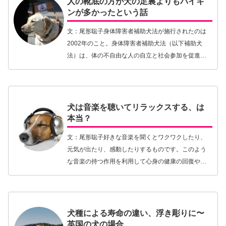
人の靴底の方が犬の足裏よりもバイキ
ンが多かったという話
文：尾形聡子身体障害者補助犬法が施行されたのは
2002年のこと。身体障害者補助犬法（以下補助犬
法）は、体の不自由な人の自立と社会参加を促進す
るために、お店や病院など不特定多数の人が利用す
る施設で障害のある人のパートナーである盲導犬、
介助犬、…【続きを読む】
犬は音楽を聴いてリラックスする、は
本当？
文：尾形聡子好きな音楽を聞くとワクワクしたり、
元気が出たり、感動したりするものです。このよう
な音楽の持つ作用を利用して心身の健康の回復や向
上をはかるために使われているのが音楽療法です。
人の場合、音楽は覚醒作用とリラックス作用の両方
を誘発しま…【続きを読む】
犬種による寿命の違い、浮き彫りに〜
英国の犬の場合