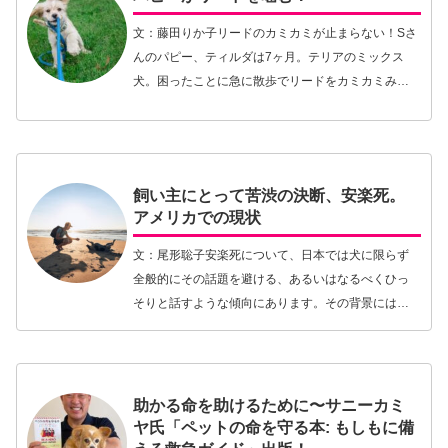
文：藤田りか子リードのカミカミが止まらない！Sさ
んのパピー、ティルダは7ヶ月。テリアのミックス
犬。困ったことに急に散歩でリードをカミカミみす
るようになったという。「これまで、こんな行動を
見せたことがなかったのに」とSさん。「公園に向か
って散…【続きを読む】
飼い主にとって苦渋の決断、安楽死。
アメリカでの現状
文：尾形聡子安楽死について、日本では犬に限らず
全般的にその話題を避ける、あるいはなるべくひっ
そりと話すような傾向にあります。その背景には日
本に根付く「死」に対する価値観、宗教観的なもの
があるのかもしれません。動物の管理の仕方やその
ベースとな…【続きを読む】
助かる命を助けるために〜サニーカミ
ヤ氏「ペットの命を守る本: もしもに備