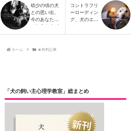
幼少の頃の犬
コントラフリ
との思い出、
ーローディン
今のあなたを
グ、犬のエン
どう作り上げ
リッチメント
ている？
に活かせる
か？
ホーム
★有料記事
「犬の飼い主心理学教室」総まとめ