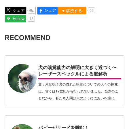
シェア
シェア
購読する
62
Follow
18
RECOMMEND
犬の嗅覚能力の解明に大きく近づく〜
レーザースペックルによる脳解析
文：尾形聡子犬の優れた嗅覚についての人々の探究
は、古くは19世紀から行われていました。当然のこ
とながら、私たち人間は犬のようににおいを感じる
ことができません。そこで研究者らは解剖学や組織
学、画像技術などさまざまな方法を駆使して犬の脳
を研究し…【続きを読む】
パピーがリードを噛む！