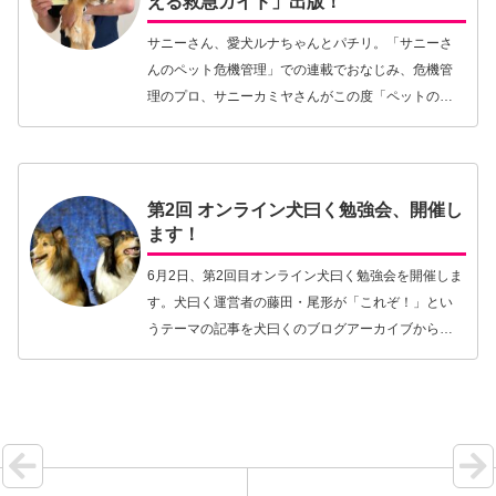
える救急ガイド」出版！
サニーさん、愛犬ルナちゃんとパチリ。「サニーさ
んのペット危機管理」での連載でおなじみ、危機管
理のプロ、サニーカミヤさんがこの度「ペットの命
を守る本: もしもに備える救急ガイド」を出版されま
した！祝！！以下、サニーさんより出版に寄せての
コメン…【続きを読む】
第2回 オンライン犬曰く勉強会、開催し
ます！
6月2日、第2回目オンライン犬曰く勉強会を開催しま
す。犬曰く運営者の藤田・尾形が「これぞ！」とい
うテーマの記事を犬曰くのブログアーカイブから発
掘し、それを元に定期的な勉強会を開催することに
しました。皆さんといっしょにあらためて記事の内
容を見…【続きを読む】