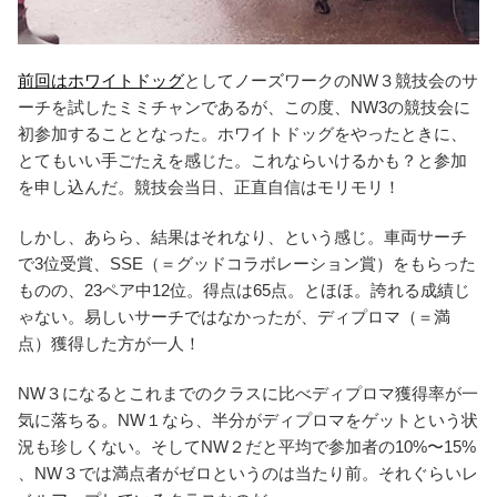
前回はホワイトドッグ
としてノーズワークのNW３競技会のサ
ーチを試したミミチャンであるが、この度、NW3の競技会に
初参加することとなった。ホワイトドッグをやったときに、
とてもいい手ごたえを感じた。これならいけるかも？と参加
を申し込んだ。競技会当日、正直自信はモリモリ！
しかし、あらら、結果はそれなり、という感じ。車両サーチ
で3位受賞、SSE（＝グッドコラボレーション賞）をもらった
ものの、23ペア中12位。得点は65点。とほほ。誇れる成績じ
ゃない。易しいサーチではなかったが、ディプロマ（＝満
点）獲得した方が一人！
NW３になるとこれまでのクラスに比べディプロマ獲得率が一
気に落ちる。NW１なら、半分がディプロマをゲットという状
況も珍しくない。そしてNW２だと平均で参加者の10%〜15%
、NW３では満点者がゼロというのは当たり前。それぐらいレ