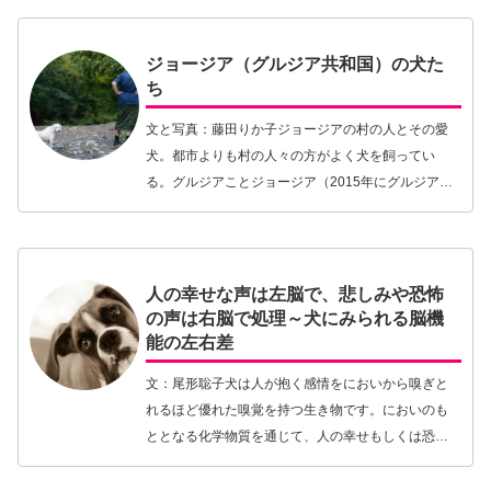
内容に少し…【続きを読む】
ジョージア（グルジア共和国）の犬た
ち
文と写真：藤田りか子ジョージアの村の人とその愛
犬。都市よりも村の人々の方がよく犬を飼ってい
る。グルジアことジョージア（2015年にグルジアは
日本ではジョージアという名で記されることになっ
た）を訪れたのは今から10年前の2008年のこと。そ
の…【続きを読む】
人の幸せな声は左脳で、悲しみや恐怖
の声は右脳で処理～犬にみられる脳機
能の左右差
文：尾形聡子犬は人が抱く感情をにおいから嗅ぎと
れるほど優れた嗅覚を持つ生き物です。においのも
ととなる化学物質を通じて、人の幸せもしくは恐怖
の感情について識別できていることが示されていま
す。また、私たち人間がもっとも頼る視覚を通じて