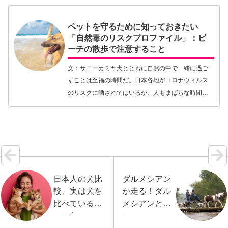
も、犬は人…【続きを読む】
ペットを守るために知っておきたい
「自然毒のリスクプロファイル」：ビ
ーチの散歩で注意すること
文：サニーカミヤ犬とともに自然の中で一緒に過ご
すことは至福の時間だ。日本各地がコロナウィルス
のリスクに晒されてはいるが、人もまばらな時間に
自然の中へ行って「もってこい遊び」をしてみた
り、一緒に走ってみたりすれば、日常のストレスを
忘れられる。…【続きを読む】
日本人の犬比
ダルメシアン
較、実は犬を
が走る！ダル
比べているの
メシアンと馬
ではないのか
とのフィール
もしれませ
ドスポーツ