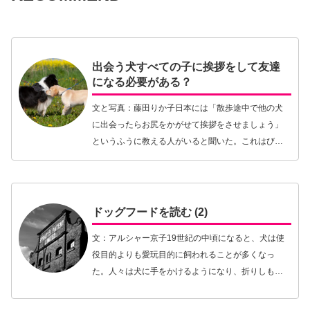
出会う犬すべての子に挨拶をして友達
になる必要がある？
文と写真：藤田りか子日本には「散歩途中で他の犬
に出会ったらお尻をかがせて挨拶をさせましょう」
というふうに教える人がいると聞いた。これはびっ
くり。なぜなら筆者の住むスウェーデンのケネルク
ラブのウェブサイトにはそれとは反対のことが初心
者飼い主へ…【続きを読む】
ドッグフードを読む (2)
文：アルシャー京子19世紀の中頃になると、犬は使
役目的よりも愛玩目的に飼われることが多くなっ
た。人々は犬に手をかけるようになり、折りしもこ
の時代には医学における偉大な発見が相次いだこと
から、健康管理にも興味を持つようになり犬の食餌