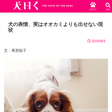
MENU
検索
犬の表情、実はオオカミよりも出せない現
状
2024/9/3
文：尾形聡子