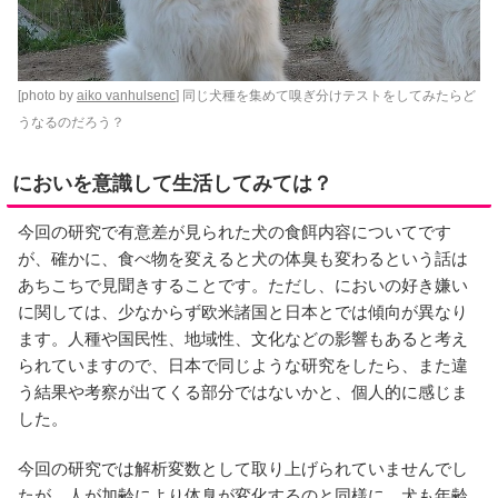
[photo by
aiko vanhulsenc
] 同じ犬種を集めて嗅ぎ分けテストをしてみたらど
うなるのだろう？
においを意識して生活してみては？
今回の研究で有意差が見られた犬の食餌内容についてです
が、確かに、食べ物を変えると犬の体臭も変わるという話は
あちこちで見聞きすることです。ただし、においの好き嫌い
に関しては、少なからず欧米諸国と日本とでは傾向が異なり
ます。人種や国民性、地域性、文化などの影響もあると考え
られていますので、日本で同じような研究をしたら、また違
う結果や考察が出てくる部分ではないかと、個人的に感じま
した。
今回の研究では解析変数として取り上げられていませんでし
たが、人が加齢により体臭が変化するのと同様に、犬も年齢