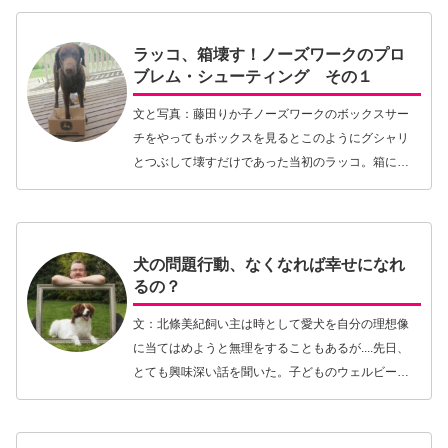
ラッコ、箱壊す！ノーズワークのプロ
ブレム・シューティング その１
文と写真：藤田りか子ノーズワークのボックスサー
チをやってもボックスを見るとこのようにグシャリ
とつぶして壊すだけであった当初のラッコ。箱に興
奮して嗅覚活動を忘れる私がノーズワークの世界に
入ったのは3年前のこと。ラッコをトレーニングした
ことがき…【続きを読む】
犬の問題行動、なくなれば幸せになれ
るの？
文：北條美紀飼い主は時として愛犬を自分の理想像
に当てはめようと無理をすることもあるが....先日、
とても興味深い話を聞いた。子どものウェルビーイ
ングを高めるための教育に関する研修会に参加した
ときのことだ。講師としてお話してくださったのは
スト…【続きを読む】