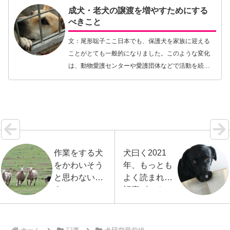
成犬・老犬の譲渡を増やすためにする
べきこと
文：尾形聡子ここ日本でも、保護犬を家族に迎える
ことがとても一般的になりました。このような変化
は、動物愛護センターや愛護団体などで活動を続け
ている方々の日々の努力の積み重ねがあるからこそ
であり、さらには一般の人々の犬や猫などのペット
に対する福…【続きを読む】
作業をする犬
犬曰く2021
をかわいそう
年、もっとも
と思わないよ
よく読まれた
うに
記事ピックア
ップ