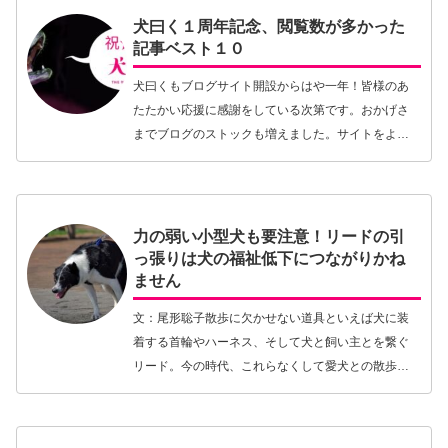
犬曰く１周年記念、閲覧数が多かった
記事ベスト１０
犬曰くもブログサイト開設からはや一年！皆様のあ
たたかい応援に感謝をしている次第です。おかげさ
までブログのストックも増えました。サイトをより
有効利用してもらうために、より良質のブログを多
くの方の目に触れてもらうために、一周年記念とし
てPV数（…【続きを読む】
力の弱い小型犬も要注意！リードの引
っ張りは犬の福祉低下につながりかね
ません
文：尾形聡子散歩に欠かせない道具といえば犬に装
着する首輪やハーネス、そして犬と飼い主とを繋ぐ
リード。今の時代、これらなくして愛犬との散歩を
することはできません。日常的に使うものだけに、
愛犬にも人にも使いやすく、体に優しいものを選ん
でいる方が…【続きを読む】