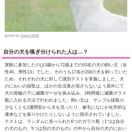
[photo by
Soren Wolf
]
自分の犬を嗅ぎ分けられた人は…？
実験に参加したのは3歳から72歳までの53名の犬の飼い主（女
性40、男性13）でした。そのうち17名が2頭の犬を飼っていた
ため、それぞれの犬に対して識別テストを実施しました。犬
のにおいの採取は、ほかの生活臭が混ざらないよう屋外にて
犬の首輪の下に滅菌ガーゼを挟み込み、1時間後に滅菌ガラス
瓶に入れる方法で行われました。飼い主は、サンプル採取の
少なくとも2週間前から犬を洗ったり、被毛になにか化学的な
液体などを振りかけたりしないように指示されていました。
テストは、ランダムに並べられた6つのガラス瓶（1つは自分
の犬のもの、5つは別の犬のもの）の中から自分の犬のにおい