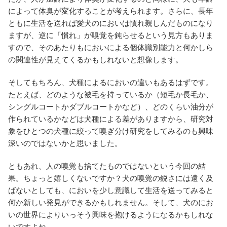
によって体臭が変化することが考えられます。さらに、長年
ともに生活を送れば愛犬のにおいは慣れ親しんだものになり
ますが、逆に「慣れ」が嗅覚を鈍らせるという見方もありま
すので、そのあたりもにおいによる個体識別能力と何かしら
の関連性が見えてくるかもしれないと想像します。
そしてもちろん、犬種によるにおいの違いもあるはずです。
たとえば、どのような被毛を持っているか（短毛か長毛か、
シングルコートかダブルコートかなど）、どのくらい油分が
作られているかなどは犬種による差がありますから、研究対
象をひとつの犬種に絞って嗅ぎ分け研究をしてみるのも興味
深いのではないかと思いました。
ともあれ、人の嗅覚も捨てたものではないという今回の結
果。ちょっと嬉しくないですか？犬の嗅覚の鋭さには遠く及
ばないとしても、においを少し意識して生活を送ってみると
何か新しい発見ができるかもしれません。そして、犬のにお
いの世界によりいっそう興味を抱けるようになるかもしれな
いですよね。