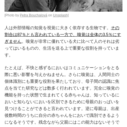
[Photo by
Petra Bouchalová
on
Unsplash]
人は外部情報の知覚を視覚に大きく依存する生物です。
その
割合は87％とも言われている一方で、嗅覚は全体の3.5％にす
ぎません
。嗅覚が非常に優れている犬に比べて人のそれは劣
ってはいるものの、生活を送る上で重要な役割を持っていま
す。
たとえば、不快と感ずるにおいはコミュニケーションをとる
際に悪い影響を与えかねません。さらに嗅覚は、人間同士の
個体識別にも重要な役割を果たしており、母子間の認識に焦
点を当てた研究などは数多く行われています。完全に嗅覚の
機能を持った状態で生まれてくる赤ちゃんは、知っているに
おいと知らないにおいを区別できるために母親のおっぱいを
見つけることができると言われています。逆に母親は、出産
後数時間のうちに自分の赤ちゃんをにおいで識別できるよう
になるそうです。残念ながら父親にはこの能力はないそうで