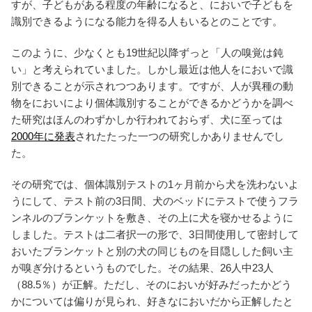
すが、子どもがある程度の年齢になると、においで子どもを
識別できるようになる能力を得る人もいるとのことです。
このように、少なくとも19世紀以降ずっと「人の嗅覚は鈍
い」と考えられていました。しかし最近は他人をにおいで識
別できることが示されつつあります。ですが、人が異種の動
物をにおいにより個体識別することができるかどうかを調べ
た研究はほんのわずかしか行われておらず、犬に至っては
2000年に発表
されたたった一つの研究しかありませんでし
た。
その研究では、個体識別テストの1ヶ月前から犬を洗わないよ
うにして、テスト前の3日間、犬のベッドにテストで使うフラ
ンネルのブランケットを敷き、その上に犬を寝かせるように
しました。テストは二者択一の形で、3日間使用して密封して
おいたブランケットと別の犬の同じものを目隠しした飼い主
が嗅ぎ分けるというものでした。その結果、26人中23人
（88.5％）が正解。ただし、そのにおいが好みだったかどう
かについては偏りが見られ、好きなにおいだから正解したと