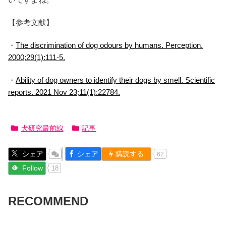
【参考文献】
・
The discrimination of dog odours by humans. Perception.
2000;29(1):111-5.
・
Ability of dog owners to identify their dogs by smell. Scientific
reports. 2021 Nov 23;11(1):22784.
犬研究最前線
記事
シェア
シェア
購読する
62
Follow
18
RECOMMEND