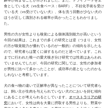
解率が高まることが示されました。また、ドライフードを主
食としている犬（vs生食ベース：BARF）、不妊化手術を受け
ている犬（vs受けていない犬）、体を洗う回数が少ない犬の
ほうが正しく識別される確率が高かったこともわかりまし
た。
男性の方が女性よりも嗅覚による個体識別能力が高いという
今回の結果は、これまでの多くの研究とは逆（つまり、女性
の方が嗅覚能力が優れているのが一般的）の傾向を示したも
ので、研究者らは驚くに値するものだと述べています。これ
までに行われた唯一の愛犬嗅ぎ分け研究では性差はあらわれ
ていませんでしたが、今回の研究に関しては、女性の参加者
が男性に比べて多かったことが、成功率の差となったのかも
しれないと考察しています。
犬の食べ物の違いで正解率が異なったことについて研究者ら
は、飼い主が生肉を与えられていない犬のにおいを好む傾向
にあることが考えられるとしています。
オーストラリアの研
究
において、女性は肉を大量に摂取する男性よりも、野菜や